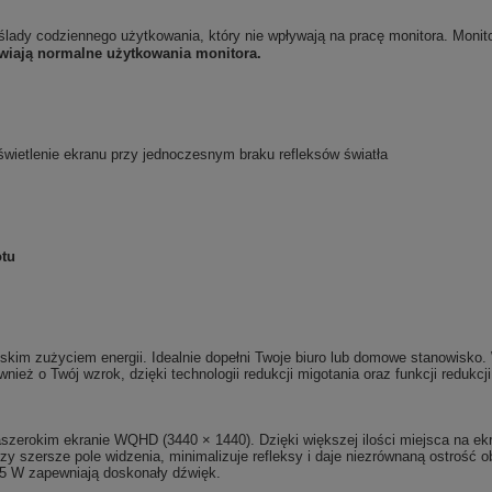
ślady codziennego użytkowania, który nie wpływają na pracę monitora. Moni
iwiają normalne użytkowania monitora.
świetlenie ekranu przy jednoczesnym braku refleksów światła
otu
 niskim zużyciem energii. Idealnie dopełni Twoje biuro lub domowe stanowis
eż o Twój wzrok, dzięki technologii redukcji migotania oraz funkcji redukcji
aszerokim ekranie WQHD (3440 × 1440). Dzięki większej ilości miejsca na e
y szersze pole widzenia, minimalizuje refleksy i daje niezrównaną ostrość 
5 W zapewniają doskonały dźwięk.