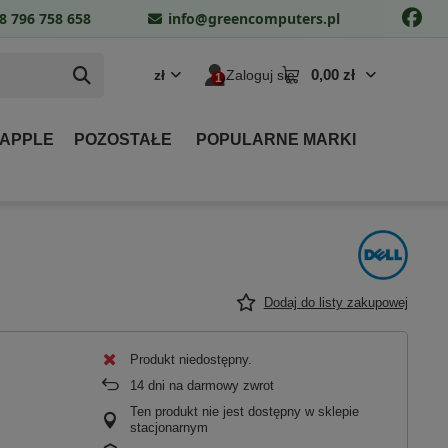
8 796 758 658
info@greencomputers.pl
0,00 zł
zł
Zaloguj się
 APPLE
POZOSTAŁE
POPULARNE MARKI
Dodaj do listy zakupowej
Produkt niedostępny
14
dni na darmowy zwrot
Ten produkt nie jest dostępny w sklepie
stacjonarnym