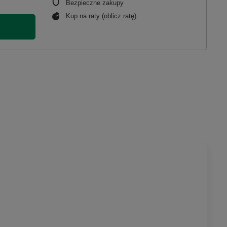
Bezpieczne zakupy
Kup na raty (
oblicz ratę
)