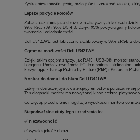
Zyskaj niesamowitą głębię, rozległość i szerokość widoku, któr
Lepsze pokrycie kolorów
Zobacz oszałamiające obrazy w realistycznych kolorach dzięki
99% Rec. 709 i 95% DCI-P3. Dzięki 95% pokryciu gamy kolorów
tworzenia i oglądania treści.
Dell U3421WE jest fabrycznie skalibrowany w 99% sRGB z dokł
Ogromne możliwości Dell U3421WE
Dzięki takim opcjom złączy, jak RJ45 i USB-C®, monitor stanow
bałaganu. Podłącz dwa źródła PC do monitora. Inteligentna fu
korzystając z funkcji Picture-by-Picture (PbP) i Picture-in-Pic
Monitor do domu i do biura Dell U3421WE
Łatwy w obsłudze joystick sterujący umożliwia poruszanie się 
Ten elegancki monitor ma najwyższej klasy srebrne platynowe
Co więcej, przechylanie i regulacja wysokości monitora do ma
Niepodważalne atuty tego urządzenia to:
✅
niezawodność
✅ wysoka jakość obrazu