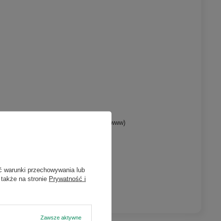
umentów, wyliczenia, tworzenie stron www)
outube)
ć warunki przechowywania lub
 także na stronie
Prywatność i
malne użytkowania monitora.
Zawsze aktywne