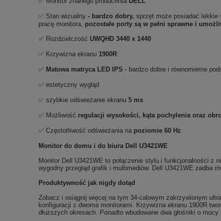
✅ Monitor znanego producenta
DELL
✅ Stan wizualny
- bardzo dobry,
sprzęt może posiadać lekkie 
pracę monitora,
pozostałe porty są w pełni sprawne i umożl
✅ Rozdzielczość
UWQHD 3440 x 1440
✅ Krzywizna ekranu
1900R
✅
Matowa matryca LED IPS
- bardzo dobre i równomierne pod
✅ estetyczny wygląd
✅ szybkie odświeżanie ekranu
5
ms
✅ Możliwość
regulacji wysokości, kąta pochylenia oraz obr
✅ Częstotliwość odświeżania na
poziomie 60 Hz
Monitor do domu i do biura Dell U3421WE
Monitor Dell U3421WE to połączenie stylu i funkcjonalności z
wygodny przegląd grafik i multimediów. Dell U3421WE zadba równi
Produktywność jak nigdy dotąd
Zobacz i osiągnij więcej na tym 34-calowym zakrzywionym ultr
konfiguracji z dwoma monitorami. Krzywizna ekranu 1900R tworz
dłuższych okresach. Ponadto wbudowane dwa głośniki o mocy 