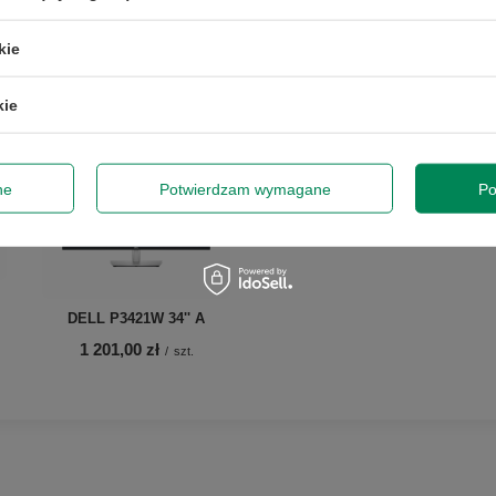
kie
kie
ne
Potwierdzam wymagane
Po
DELL P3421W 34'' A
1 201,00 zł
/
szt.