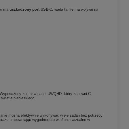
tor ma
uszkodzony port USB-C,
wada ta nie ma wpływu na
ko. Wyposażony został w panel UWQHD, który zapewni Ci
 światła niebieskiego.
kranie można efektywnie wykonywać wiele zadań bez potrzeby
obrazu, zapewniając wygodniejsze wrażenia wizualne w