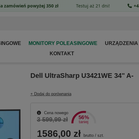
a zamówień powyżej 350 zł
Testuj aż 21 dni!
+4
SINGOWE
MONITORY POLEASINGOWE
URZĄDZENIA
KONTAKT
Dell UltraSharp U3421WE 34" A-
+ Dodaj do porównania
Cena nowego
56%
3 599,99 zł
taniej
1586,00 zł
brutto
/
szt.