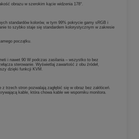
 jakość obrazu w szerokim kącie widzenia 178°.
żowych standardów kolorów, w tym 99% pokrycie gamy sRGB i
nie to szybko staje się standardem kolorystycznym w zakresie
 samego początku.
neti i nawet 90 W podczas zasilania – wszystko to bez
łącza sterowanie. Wyświetlaj zawartość z obu źródeł,
yszy dzięki funkcji KVM.
 z trzech stron pozwalają zagłębić się w obraz bez zakłóceń.
rywającą kable, która chowa kable we wsporniku monitora.