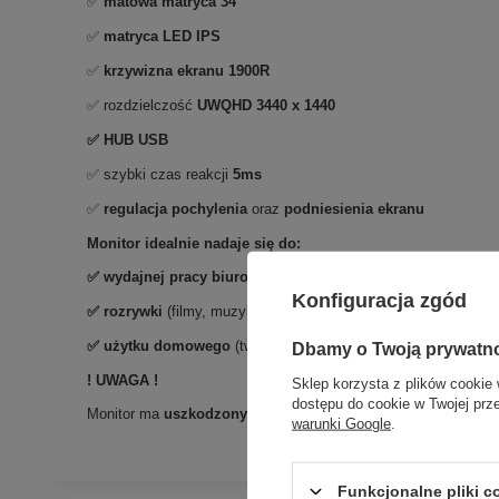
✅
matowa matryca 34''
✅
matryca LED IPS
✅
krzywizna ekranu 1900R
✅ rozdzielczość
UWQHD 3440 x 1440
✅ HUB USB
✅ szybki czas reakcji
5ms
✅
regulacja pochylenia
oraz
podniesienia ekranu
Monitor idealnie nadaje się do:
✅
wydajnej pracy biurowej
(obsługa programów graficznych i
Konfiguracja zgód
✅
rozrywki
(filmy, muzyka)
✅ użytku domowego
(tworzenie i wydruk dokumentów, przeglą
Dbamy o Twoją prywatn
! UWAGA !
Sklep korzysta z plików cookie 
dostępu do cookie w Twojej prz
Monitor ma
uszkodzony port USB-C,
wada ta nie ma wpływu n
warunki Google
.
Funkcjonalne pliki 