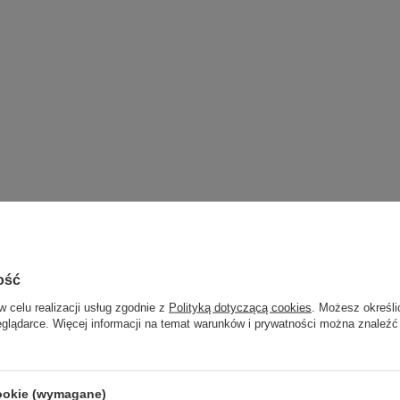
 systemów ERP, obsługa programów sprzedażowych i fakturowych, edycja dok
danie poczty email, zakupy online, obróbka zdjęć, media społecznościowe, y
ość
w celu realizacji usług zgodnie z
Polityką dotyczącą cookies
. Możesz określi
eglądarce. Więcej informacji na temat warunków i prywatności można znaleźć
a pracę monitora,
pozostałe porty są w pełni sprawne i umożliwiają nor
cookie (wymagane)