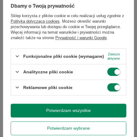
Przekątna
86.72
Dbamy o Twoją prywatność
ekranu
Sklep korzysta z plików cookie w celu realizacji usług zgodnie z
Polityką dotyczącą cookies
. Możesz określić warunki
przechowywania lub dostępu do cookie w Twojej przeglądarce.
Rodzaj
LED
Więcej informacji na temat warunków i prywatności można
podświetlania
znaleźć także na stronie
Prywatność i warunki Google
.
Rozdzielczość
3440 x 1440
Zawsze
Funkcjonalne pliki cookie (wymagane)
natywna
aktywne
Analityczne pliki cookie
Typ matrycy
IPS / PLS
Reklamowe pliki cookie
Czas reakcji
5
Potwierdzam wszystkie
Powłoka
matowa
matrycy
Potwierdzam wybrane