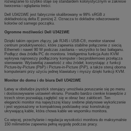
rozwiązanie to szybko staje się standardem kolorystycznym w zakresie
tworzenia i oglądania treści.
Dell U3421WE jest fabrycznie skalibrowany w 99% sRGB z
dokładnością delta E poniżej 2. Oznacza to dokładne odwzorowanie
kolorów od samego początku.
Ogromne możliwości Dell U3421WE
Dzięki takim opcjom złączy, jak RJ45 i USB-C®, monitor stanowi
centrum produktywności, które zapewnia stabilne połączenie z siecią
Etherneti i nawet 90 W podczas zasilania – wszystko to bez bałaganu.
Podłącz dwa źródła PC do monitora. Inteligentna funkcja Auto KVM
wykrywa najnowszy podłączony komputer i bezproblemowo przełącza
sterowanie. Wyświetlaj zawartość z obu źródeł, korzystając z funkcji
Picture-by-Picture (PbP) i Picture-in-Picture (PiP), a także steruj oboma
komputerami przy użyciu jednej klawiatury i myszy dzięki funkcji KVM.
Monitor do domu i do biura Dell U3421WE
Łatwy w obsłudze joystick sterujący umożliwia poruszanie się po menu
i dostosowywanie ustawień ekranu. Ponadto bardzo cienkie krawędzie z
trzech stron pozwalają zagłębić się w obraz bez zakłóceń. Ten
elegancki monitor ma najwyższej klasy srebrne platynowe wykończenie
i jest wyposażony w kompaktową podstawkę oraz konstrukcję
ukrywającą kable, która chowa kable we wsporniku monitora.
Co więcej, przechylanie i regulacja wysokości monitora do maksymalnie
150 milimetrów zapewnia pełną wygodę podczas pracy.