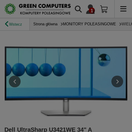
Strona główna
MONITORY POLEASINGOWE
WIEL
Wstecz
Dell UltraSharp U3421WE 34" A