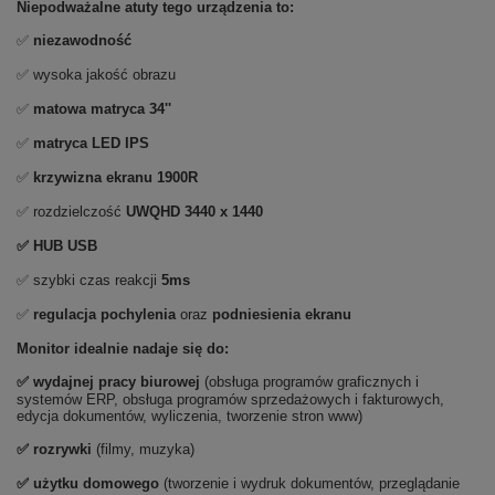
Niepodważalne atuty tego urządzenia to:
✅
niezawodność
✅ wysoka jakość obrazu
✅
matowa matryca 34''
✅
matryca LED IPS
✅
krzywizna ekranu 1900R
✅ rozdzielczość
UWQHD 3440 x 1440
✅ HUB USB
✅ szybki czas reakcji
5ms
✅
regulacja pochylenia
oraz
podniesienia ekranu
Monitor idealnie nadaje się do:
✅
wydajnej pracy biurowej
(obsługa programów graficznych i
systemów ERP, obsługa programów sprzedażowych i fakturowych,
edycja dokumentów, wyliczenia, tworzenie stron www)
✅
rozrywki
(filmy, muzyka)
✅ użytku domowego
(tworzenie i wydruk dokumentów, przeglądanie