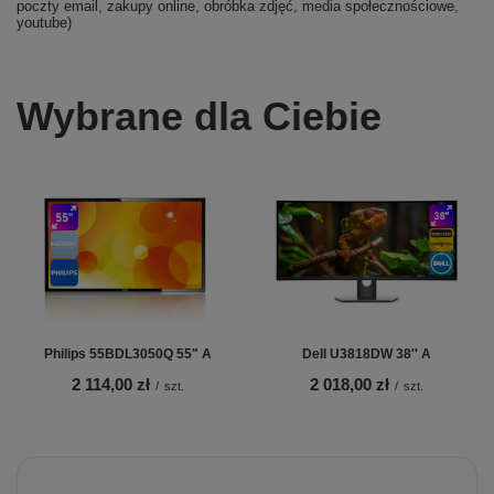
poczty email, zakupy online, obróbka zdjęć, media społecznościowe,
youtube)
Wybrane dla Ciebie
Philips 55BDL3050Q 55" A
Dell U3818DW 38'' A
2 114,00 zł
2 018,00 zł
/
szt.
/
szt.