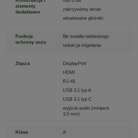
Konstrukcja i
hub USB
elementy
zakrzywiony ekran
dodatkowe
wbudowane głośniki
Funkcje
filtr światła niebieskego
ochrony oczu
redukcja migotania
Złącza
DisplayPort
HDMI
RJ-45
USB 3.1 typ A
USB 3.1 typ C
wyjście audio (minijack
3,5 mm)
Klasa
A