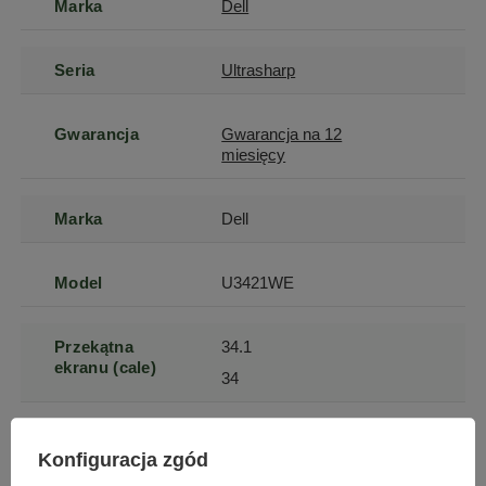
Marka
Dell
Seria
Ultrasharp
Gwarancja
Gwarancja na 12
miesięcy
Marka
Dell
Model
U3421WE
Przekątna
34.1
ekranu (cale)
34
Kod producenta
210-AXQL
Konfiguracja zgód