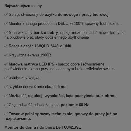
Najważniejsze cechy
✅ Sprzęt stworzony do
użytku domowego i pracy biurowej
.
✅ Monitor znanego producenta
DELL
, w 100% sprawny technicznie.
✅ Stan wizualny
bardzo dobry
, sprzęt może posiadać niewielkie ryski
na obudowie oraz ślady codziennego użytkowania
✅ Rozdzielczość
UWQHD 3440 x 1440
✅ Krzywizna ekranu
1900R
✅
Matowa matryca LED IPS
- bardzo dobre i równomierne
podświetlenie ekranu przy jednoczesnym braku refleksów światła
✅ estetyczny wygląd
✅ szybkie odświeżanie ekranu
5
ms
✅ Możliwość
regulacji wysokości, kąta pochylenia oraz obrotu
✅ Częstotliwość odświeżania na
poziomie 60 Hz
✅
Towar w pełni sprawny technicznie, gotowy do pracy już po
rozpakowaniu.
Monitor do domu i do biura Dell U3421WE