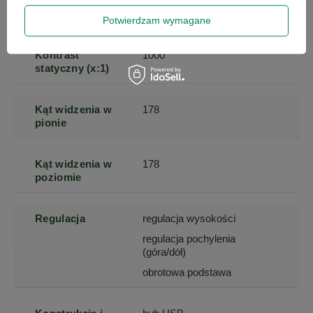
Proporcje
16:9
obrazu
Potwierdzam wymagane
Kontrast
1000
statyczny (x:1)
Kąt widzenia w
178
pionie
Kąt widzenia w
178
poziomie
Regulacja
regulacja wysokości
regulacja pochylenia
(góra/dół)
obrotowa podstawa