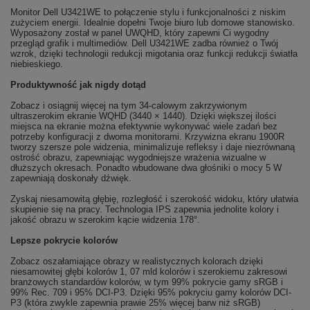
Monitor Dell U3421WE to połączenie stylu i funkcjonalności z niskim
zużyciem energii. Idealnie dopełni Twoje biuro lub domowe stanowisko.
Wyposażony został w panel UWQHD, który zapewni Ci wygodny
przegląd grafik i multimediów. Dell U3421WE zadba również o Twój
wzrok, dzięki technologii redukcji migotania oraz funkcji redukcji światła
niebieskiego.
Produktywność jak nigdy dotąd
Zobacz i osiągnij więcej na tym 34-calowym zakrzywionym
ultraszerokim ekranie WQHD (3440 × 1440). Dzięki większej ilości
miejsca na ekranie można efektywnie wykonywać wiele zadań bez
potrzeby konfiguracji z dwoma monitorami. Krzywizna ekranu 1900R
tworzy szersze pole widzenia, minimalizuje refleksy i daje niezrównaną
ostrość obrazu, zapewniając wygodniejsze wrażenia wizualne w
dłuższych okresach. Ponadto wbudowane dwa głośniki o mocy 5 W
zapewniają doskonały dźwięk.
Zyskaj niesamowitą głębię, rozległość i szerokość widoku, który ułatwia
skupienie się na pracy. Technologia IPS zapewnia jednolite kolory i
jakość obrazu w szerokim kącie widzenia 178°.
Lepsze pokrycie kolorów
Zobacz oszałamiające obrazy w realistycznych kolorach dzięki
niesamowitej głębi kolorów 1, 07 mld kolorów i szerokiemu zakresowi
branżowych standardów kolorów, w tym 99% pokrycie gamy sRGB i
99% Rec. 709 i 95% DCI-P3. Dzięki 95% pokryciu gamy kolorów DCI-
P3 (która zwykle zapewnia prawie 25% więcej barw niż sRGB)