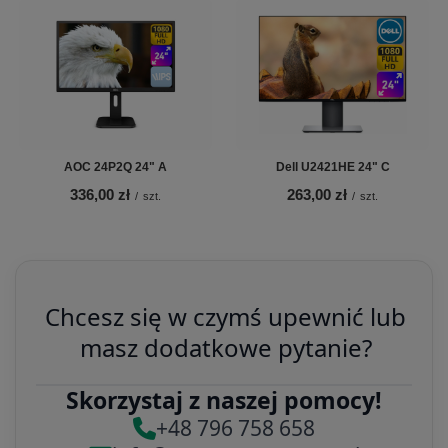
AOC 24P2Q 24" A
Dell U2421HE 24" C
336,00 zł
263,00 zł
/
szt.
/
szt.
Chcesz się w czymś upewnić lub
masz dodatkowe pytanie?
Skorzystaj z naszej pomocy!
+48 796 758 658