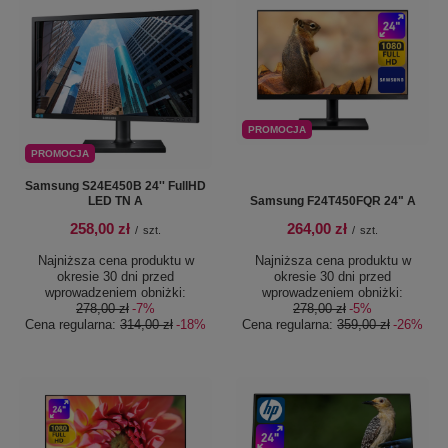
PROMOCJA
PROMOCJA
Samsung S24E450B 24'' FullHD
LED TN A
Samsung F24T450FQR 24" A
258,00 zł
264,00 zł
/
szt.
/
szt.
Najniższa cena produktu w
Najniższa cena produktu w
okresie 30 dni przed
okresie 30 dni przed
wprowadzeniem obniżki:
wprowadzeniem obniżki:
278,00 zł
-7%
278,00 zł
-5%
Cena regularna:
314,00 zł
-18%
Cena regularna:
359,00 zł
-26%