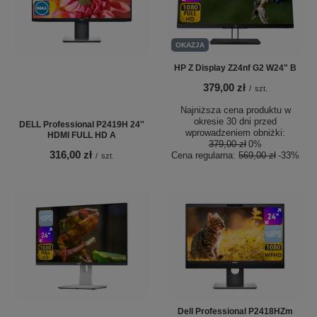
OKAZJA
HP Z Display Z24nf G2 W24" B
379,00 zł
/
szt.
Najniższa cena produktu w
okresie 30 dni przed
DELL Professional P2419H 24''
wprowadzeniem obniżki:
HDMI FULL HD A
379,00 zł
0%
316,00 zł
Cena regularna:
569,00 zł
-33%
/
szt.
Dell Professional P2418HZm