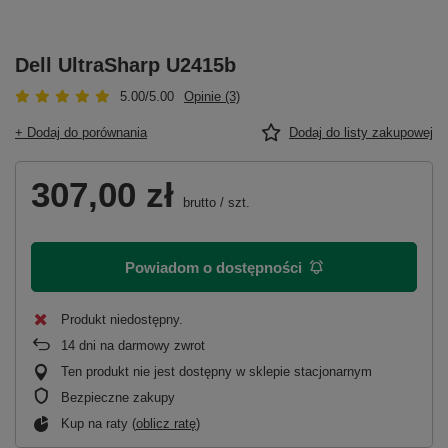
Dell UltraSharp U2415b
5.00/5.00
Opinie (3)
+ Dodaj do porównania
Dodaj do listy zakupowej
307,00 zł
brutto
/
szt.
Powiadom o dostępności
Produkt niedostępny
14
dni na darmowy zwrot
Ten produkt nie jest dostępny w sklepie stacjonarnym
Bezpieczne zakupy
Kup na raty (
oblicz ratę
)