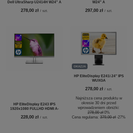
Dell UltraSharp U2414H W24" A
W24" A
278,00 zł
297,00 zł
/
szt.
/
szt.
OKAZJA
HP EliteDisplay E241i 24'' IPS
WUXGA
278,00 zł
/
szt.
Najniższa cena produktu w
okresie 30 dni przed
HP EliteDisplay E243 IPS
wprowadzeniem obniżki:
1920x1080 FULLHD HDMI A-
278,00 zł
0%
228,00 zł
Cena regularna:
379,00 zł
-27%
/
szt.