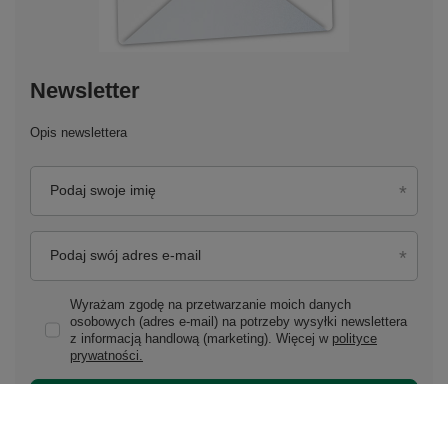
Newsletter
Opis newslettera
Podaj swoje imię
Podaj swój adres e-mail
Wyrażam zgodę na przetwarzanie moich danych
osobowych (adres e-mail) na potrzeby wysyłki newslettera
z informacją handlową (marketing). Więcej w
polityce
prywatności.
Zapisz się do newslettera