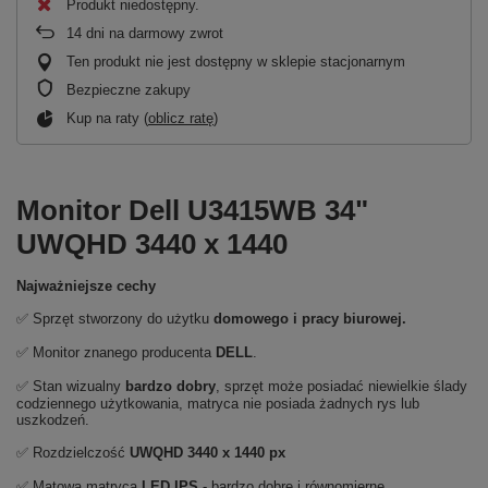
Produkt niedostępny
14
dni na darmowy zwrot
Ten produkt nie jest dostępny w sklepie stacjonarnym
Bezpieczne zakupy
Kup na raty (
oblicz ratę
)
Monitor Dell U3415WB 34"
UWQHD 3440 x 1440
Najważniejsze cechy
✅ Sprzęt stworzony do użytku
domowego i pracy biurowej.
✅ Monitor znanego producenta
DELL
.
✅ Stan wizualny
bardzo dobry
, sprzęt może posiadać niewielkie ślady
codziennego użytkowania, matryca nie posiada żadnych rys lub
uszkodzeń.
✅ Rozdzielczość
UWQHD 3440 x 1440 px
✅ Matowa matryca
LED IPS
- bardzo dobre i równomierne