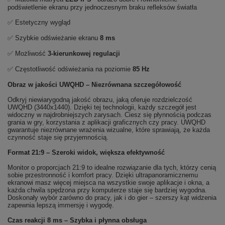
podświetlenie ekranu przy jednoczesnym braku refleksów światła
✅ Estetyczny wygląd
✅ Szybkie odświeżanie ekranu
8 ms
✅ Możliwość
3-kierunkowej regulacji
✅ Częstotliwość odświeżania na poziomie
85 Hz
Obraz w jakości UWQHD – Niezrównana szczegółowość
Odkryj niewiarygodną jakość obrazu, jaką oferuje rozdzielczość
UWQHD (3440x1440). Dzięki tej technologii, każdy szczegół jest
widoczny w najdrobniejszych zarysach. Ciesz się płynnością podczas
grania w gry, korzystania z aplikacji graficznych czy pracy. UWQHD
gwarantuje niezrównane wrażenia wizualne, które sprawiają, że każda
czynność staje się przyjemnością.
Format 21:9 – Szeroki widok, większa efektywność
Monitor o proporcjach 21:9 to idealne rozwiązanie dla tych, którzy cenią
sobie przestronność i komfort pracy. Dzięki ultrapanoramicznemu
ekranowi masz więcej miejsca na wszystkie swoje aplikacje i okna, a
każda chwila spędzona przy komputerze staje się bardziej wygodna.
Doskonały wybór zarówno do pracy, jak i do gier – szerszy kąt widzenia
zapewnia lepszą immersję i wygodę.
Czas reakcji 8 ms – Szybka i płynna obsługa