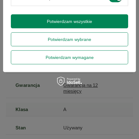
Specyfikacja
Potwierdzam wszystkie
Potwierdzam wybrane
Marka
Dell
Potwierdzam wymagane
Seria
Ultrasharp
Gwarancja
Gwarancja na 12
miesięcy
Klasa
A
Stan
Używany