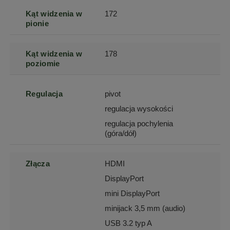
Kąt widzenia w
172
pionie
Kąt widzenia w
178
poziomie
Regulacja
pivot
regulacja wysokości
regulacja pochylenia
(góra/dół)
Złącza
HDMI
DisplayPort
mini DisplayPort
minijack 3,5 mm (audio)
USB 3.2 typ A