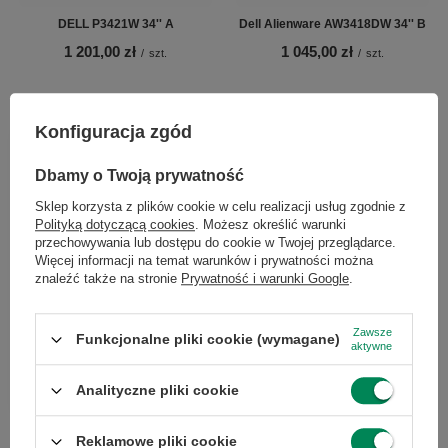
DELL P3421W 34'' A
Dell Alienware AW3418DW 34'' B
1 201,00 zł
1 045,00 zł
/
szt.
/
szt.
Konfiguracja zgód
Chcesz się w czymś upewnić lub
Dbamy o Twoją prywatność
masz dodatkowe pytanie?
Sklep korzysta z plików cookie w celu realizacji usług zgodnie z
Polityką dotyczącą cookies
. Możesz określić warunki
przechowywania lub dostępu do cookie w Twojej przeglądarce.
Skorzystaj z naszej pomocy!
Więcej informacji na temat warunków i prywatności można
+48 796 758 658
znaleźć także na stronie
Prywatność i warunki Google
.
info@greencomputers.pl
Zawsze
Funkcjonalne pliki cookie (wymagane)
Zapytaj o ten produkt
aktywne
Analityczne pliki cookie
Reklamowe pliki cookie