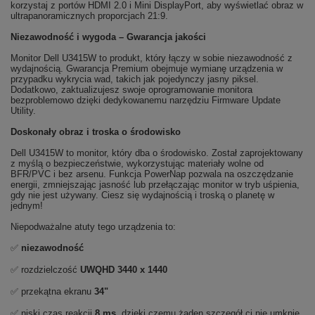
korzystaj z portów HDMI 2.0 i Mini DisplayPort, aby wyświetlać obraz w
ultrapanoramicznych proporcjach 21:9.
Niezawodność i wygoda – Gwarancja jakości
Monitor Dell U3415W to produkt, który łączy w sobie niezawodność z
wydajnością. Gwarancja Premium obejmuje wymianę urządzenia w
przypadku wykrycia wad, takich jak pojedynczy jasny piksel.
Dodatkowo, zaktualizujesz swoje oprogramowanie monitora
bezproblemowo dzięki dedykowanemu narzędziu Firmware Update
Utility.
Doskonały obraz i troska o środowisko
Dell U3415W to monitor, który dba o środowisko. Został zaprojektowany
z myślą o bezpieczeństwie, wykorzystując materiały wolne od
BFR/PVC i bez arsenu. Funkcja PowerNap pozwala na oszczędzanie
energii, zmniejszając jasność lub przełączając monitor w tryb uśpienia,
gdy nie jest używany. Ciesz się wydajnością i troską o planetę w
jednym!
Niepodważalne atuty tego urządzenia to:
✅
niezawodność
✅ rozdzielczość
UWQHD 3440 x 1440
✅ przekątna ekranu
34"
✅ niski czas reakcji
8 ms
, dzięki czemu żaden szczegół ci nie umknie