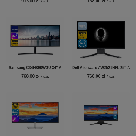
913,00 zł
768,00 zł
/
szt.
/
szt.
Samsung C34H890WGU 34" A
Dell Alienware AW2521HFL 25'' A
768,00 zł
768,00 zł
/
szt.
/
szt.