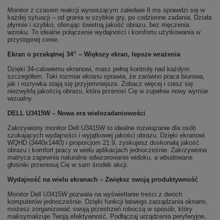
Monitor z czasem reakcji wynoszącym zaledwie 8 ms sprawdzi się w
każdej sytuacji – od grania w szybkie gry, po codzienne zadania. Działa
płynnie i szybko, oferując świetną jakość obrazu, bez męczenia
wzroku. To idealne połączenie wydajności i komfortu użytkowania w
przystępnej cenie.
Ekran o przekątnej 34” – Większy ekran, lepsze wrażenia
Dzięki 34-calowemu ekranowi, masz pełną kontrolę nad każdym
szczegółem. Taki rozmiar ekranu sprawia, że zarówno praca biurowa,
jak i rozrywka stają się przyjemniejsze. Zobacz więcej i ciesz się
niezwykłą jakością obrazu, która przenosi Cię w zupełnie nowy wymiar
wizualny.
DELL U3415W – Nowa era wielozadaniowości
Zakrzywiony monitor Dell U3415W to idealne rozwiązanie dla osób
szukających wydajności i wyjątkowej jakości obrazu. Dzięki ekranowi
WQHD (3440x1440) i proporcjom 21:9, zyskujesz doskonałą jakość
obrazu i komfort pracy w wielu aplikacjach jednocześnie. Zakrzywiona
matryca zapewnia naturalne odwzorowanie widoku, a wbudowane
głośniki przeniosą Cię w sam środek akcji.
Wydajność na wielu ekranach – Zwiększ swoją produktywność
Monitor Dell U3415W pozwala na wyświetlanie treści z dwóch
komputerów jednocześnie. Dzięki funkcji łatwego zarządzania oknami,
możesz zorganizować swoją przestrzeń roboczą w sposób, który
maksymalizuje Twoją efektywność. Podłączaj urządzenia peryferyjne,