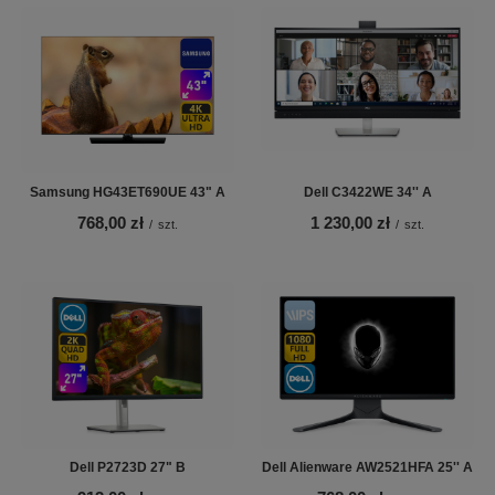
Samsung HG43ET690UE 43" A
Dell C3422WE 34'' A
768,00 zł
1 230,00 zł
/
szt.
/
szt.
Dell P2723D 27" B
Dell Alienware AW2521HFA 25'' A