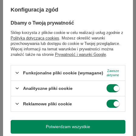
Specyfikacja
Konfiguracja zgód
Dbamy o Twoją prywatność
Sklep korzysta z plików cookie w celu realizacji usług zgodnie z
Marka
Dell
Polityką dotyczącą cookies
. Możesz określić warunki
przechowywania lub dostępu do cookie w Twojej przeglądarce.
Więcej informacji na temat warunków i prywatności można
Symbol
0884116310402
znaleźć także na stronie
Prywatność i warunki Google
.
Zawsze
Seria
Ultrasharp
Funkcjonalne pliki cookie (wymagane)
aktywne
Analityczne pliki cookie
Gwarancja
Gwarancja na 3
miesiące
Reklamowe pliki cookie
Marka
Dell
Potwierdzam wszystkie
Model
U3219Q