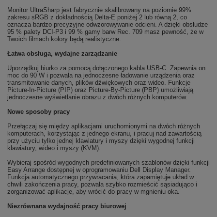
Monitor UltraSharp jest fabrycznie skalibrowany na poziomie 99%
zakresu sRGB z dokładnością Delta-E poniżej 2 lub równą 2, co
oznacza bardzo precyzyjne odwzorowywanie odcieni. A dzięki obsłudze
95 % palety DCI-P3 i 99 % gamy barw Rec. 709 masz pewność, że w
Twoich filmach kolory będą realistyczne.
Łatwa obsługa, wydajne zarządzanie
Uporządkuj biurko za pomocą dołączonego kabla USB-C. Zapewnia on
moc do 90 W i pozwala na jednoczesne ładowanie urządzenia oraz
transmitowanie danych, plików dźwiękowych oraz wideo. Funkcje
Picture-In-Picture (PIP) oraz Picture-By-Picture (PBP) umożliwiają
jednoczesne wyświetlanie obrazu z dwóch różnych komputerów.
Nowe sposoby pracy
Przełączaj się między aplikacjami uruchomionymi na dwóch różnych
komputerach, korzystając z jednego ekranu, i pracuj nad zawartością
przy użyciu tylko jednej klawiatury i myszy dzięki wygodnej funkcji
klawiatury, wideo i myszy (KVM).
Wybieraj spośród wygodnych predefiniowanych szablonów dzięki funkcji
Easy Arrange dostępnej w oprogramowaniu Dell Display Manager.
Funkcja automatycznego przywracania, która zapamiętuje układ w
chwili zakończenia pracy, pozwala szybko rozmieścić sąsiadująco i
zorganizować aplikacje, aby wrócić do pracy w mgnieniu oka.
Niezrównana wydajność pracy biurowej