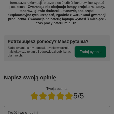
formularza reklamacji, proszę zlecić odbiór
kurierowi lub wybrać
paczkomat.
Gwarancja nie obejmuje lampy projektora, tuszy,
tonerów, głowic drukarek - stanowią one części
eksploatacyjne tych urządzeń, zgodnie z warunkami gwarancji
producenta. Gwarancja na baterię laptopa wynosi 3 miesiące -
czas pracy baterii min. 1h.
Potrzebujesz pomocy? Masz pytania?
Zadaj pytanie a my odpowiemy niezwłocznie,
Zadaj pytanie
najciekawsze pytania i odpowiedzi publikując
dla innych.
Napisz swoją opinię
Twoja ocena:
5/5
Treść twojej opinii