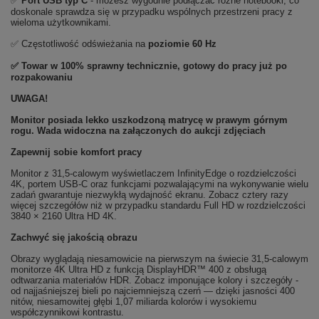
✅
Port USB typ C
- możesz wygodnie podłączać różne notebooki, co
doskonale sprawdza się w przypadku wspólnych przestrzeni pracy z
wieloma użytkownikami.
✅ Częstotliwość odświeżania na
poziomie 60 Hz
✅ Towar w 100% sprawny technicznie, gotowy do pracy już po
rozpakowaniu
UWAGA!
Monitor posiada lekko uszkodzoną matrycę w prawym górnym
rogu. Wada widoczna na załączonych do aukcji zdjęciach
Zapewnij sobie komfort pracy
Monitor z 31,5-calowym wyświetlaczem InfinityEdge o rozdzielczości
4K, portem USB-C oraz funkcjami pozwalającymi na wykonywanie wielu
zadań gwarantuje niezwykłą wydajność ekranu. Zobacz cztery razy
więcej szczegółów niż w przypadku standardu Full HD w rozdzielczości
3840 × 2160 Ultra HD 4K.
Zachwyć się jakością obrazu
Obrazy wyglądają niesamowicie na pierwszym na świecie 31,5-calowym
monitorze 4K Ultra HD z funkcją DisplayHDR™ 400 z obsługą
odtwarzania materiałów HDR. Zobacz imponujące kolory i szczegóły -
od najjaśniejszej bieli po najciemniejszą czerń — dzięki jasności 400
nitów, niesamowitej głębi 1,07 miliarda kolorów i wysokiemu
współczynnikowi kontrastu.