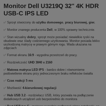
Monitor Dell U3219Q 32'' 4K HDR
USB-C IPS LED
✅ Sprzęt stworzony do
użytku domowego
,
pracy biurowej, gier.
✅ Monitor znanego producenta
Dell
, w 100% sprawny technicznie.
✅ Stan wizualny
dobry
, sprzęt może posiadać niewielkie ryski na
obudowie oraz ślady codziennego użytkowania. Monitor posiada lekko
uszkodzoną matrycę w prawym górnym rogu. Wada ukazana na
zdjęciach
✅ Format ekranu
16:9
- wygodna przestrzeń do pracy.
✅ Rozdzielczość
UHD 3840 x 2160
✅
Matowa matryca LED IPS
- bardzo dobre i równomierne
podświetlenie ekranu przy jednoczesnym braku refleksów światła
✅
Czas reakcji 5 ms
✅ Możliwość
4-kierunkowej regulacji
✅
Hub USB
3.2
- rozdzielacz USB, który pozwala na podłączenie
dodatkowych urządzeń usb bezpośrednio do monitora