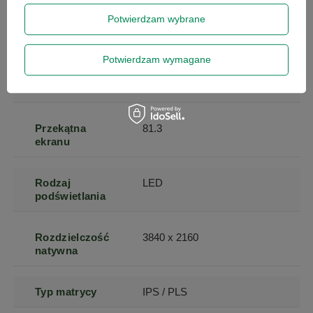
Potwierdzam wybrane
Przekątna
32
ekranu (cale)
Potwierdzam wymagane
Kod producenta
210-AQUO
Przekątna
81.3
ekranu
Rodzaj
LED
podświetlania
Rozdzielczość
3840 x 2160
natywna
Typ matrycy
IPS / PLS