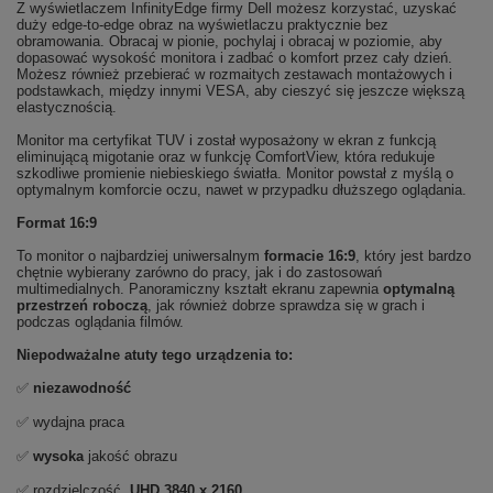
Z wyświetlaczem InfinityEdge firmy Dell możesz korzystać, uzyskać
duży edge-to-edge obraz na wyświetlaczu praktycznie bez
obramowania. Obracaj w pionie, pochylaj i obracaj w poziomie, aby
dopasować wysokość monitora i zadbać o komfort przez cały dzień.
Możesz również przebierać w rozmaitych zestawach montażowych i
podstawkach, między innymi VESA, aby cieszyć się jeszcze większą
elastycznością.
Monitor ma certyfikat TUV i został wyposażony w ekran z funkcją
eliminującą migotanie oraz w funkcję ComfortView, która redukuje
szkodliwe promienie niebieskiego światła. Monitor powstał z myślą o
optymalnym komforcie oczu, nawet w przypadku dłuższego oglądania.
Format 16:9
To monitor o najbardziej uniwersalnym
formacie 16:9
, który jest bardzo
chętnie wybierany zarówno do pracy, jak i do zastosowań
multimedialnych. Panoramiczny kształt ekranu zapewnia
optymalną
przestrzeń roboczą
, jak również dobrze sprawdza się w grach i
podczas oglądania filmów.
Niepodważalne atuty tego urządzenia to:
✅
niezawodność
✅ wydajna praca
✅
wysoka
jakość obrazu
✅ rozdzielczość
UHD 3840 x 2160