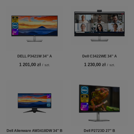
DELL P3421W 34'' A
Dell C3422WE 34'' A
1 201,00 zł
1 230,00 zł
/
szt.
/
szt.
Dell Alienware AW3418DW 34'' B
Dell P2723D 27" B