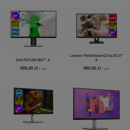
Lenovo ThinkVision E27q-20 27"
Dell P2719H W27" A-
A
605,00 zł
480,00 zł
/
szt.
/
szt.