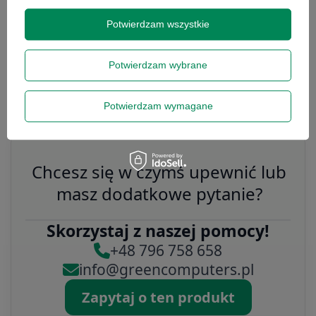
Potwierdzam wszystkie
Potwierdzam wybrane
HP E27Q G4 27'' A
476,00 zł
/
szt.
Potwierdzam wymagane
Chcesz się w czymś upewnić lub
masz dodatkowe pytanie?
Skorzystaj z naszej pomocy!
+48 796 758 658
info@greencomputers.pl
Zapytaj o ten produkt