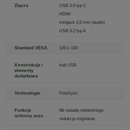
Złącza
USB 3.0 typ C
HDMI
minijack 3,5 mm (audio)
USB 3.2 typ A
Standard VESA
100 x 100
Konstrukcja i
hub USB
elementy
dodatkowe
Technologie
FreeSync
Funkcje
filtr światła niebieskiego
ochrony oczu
redukcja migotania