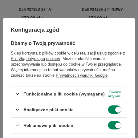
Dell P2723D 27'' A-
Dell P2422H 24'' NOWY
672,00 zł
672,00 zł
/
szt.
/
szt.
Konfiguracja zgód
Dbamy o Twoją prywatność
Sklep korzysta z plików cookie w celu realizacji usług zgodnie z
Polityką dotyczącą cookies
. Możesz określić warunki
przechowywania lub dostępu do cookie w Twojej przeglądarce.
Więcej informacji na temat warunków i prywatności można
znaleźć także na stronie
Prywatność i warunki Google
.
Dell P2723D 27'' A
Lenovo ThinkVision T24i-30 24" A
Zawsze
Funkcjonalne pliki cookie (wymagane)
aktywne
739,00 zł
534,00 zł
/
szt.
/
szt.
Analityczne pliki cookie
Reklamowe pliki cookie