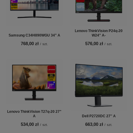
Lenovo ThinkVision P24q-20
Samsung C34H890WGU 34" A
W24" A-
768,00 zł
576,00 zł
/
szt.
/
szt.
Lenovo ThinkVision T27q-20 27"
A
Dell P2720DC 27'' A
534,00 zł
663,00 zł
/
szt.
/
szt.