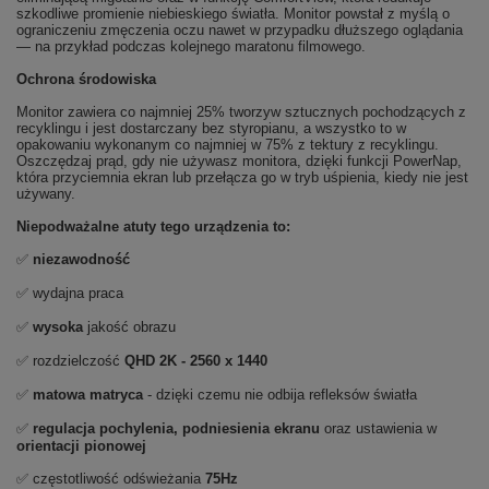
szkodliwe promienie niebieskiego światła. Monitor powstał z myślą o
ograniczeniu zmęczenia oczu nawet w przypadku dłuższego oglądania
— na przykład podczas kolejnego maratonu filmowego.
Ochrona środowiska
Monitor zawiera co najmniej 25% tworzyw sztucznych pochodzących z
recyklingu i jest dostarczany bez styropianu, a wszystko to w
opakowaniu wykonanym co najmniej w 75% z tektury z recyklingu.
Oszczędzaj prąd, gdy nie używasz monitora, dzięki funkcji PowerNap,
która przyciemnia ekran lub przełącza go w tryb uśpienia, kiedy nie jest
używany.
Niepodważalne atuty tego urządzenia to:
✅
niezawodność
✅ wydajna praca
✅
wysoka
jakość obrazu
✅ rozdzielczość
QHD 2K - 2560 x 1440
✅
matowa matryca
- dzięki czemu nie odbija refleksów światła
✅
regulacja pochylenia, podniesienia ekranu
oraz ustawienia w
orientacji pionowej
✅ częstotliwość odświeżania
75Hz