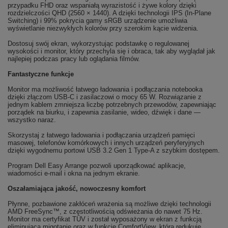
przypadku FHD oraz wspaniałą wyrazistość i żywe kolory dzięki
rozdzielczości QHD (2560 × 1440). A dzięki technologii IPS (In-Plane
Switching) i 99% pokrycia gamy sRGB urządzenie umożliwia
wyświetlanie niezwykłych kolorów przy szerokim kącie widzenia.
Dostosuj swój ekran, wykorzystując podstawkę o regulowanej
wysokości i monitor, który przechyla się i obraca, tak aby wyglądał jak
najlepiej podczas pracy lub oglądania filmów.
Fantastyczne funkcje
Monitor ma możliwość łatwego ładowania i podłączania notebooka
dzięki złączom USB-C i zasilaczowi o mocy 65 W. Rozwiązanie z
jednym kablem zmniejsza liczbę potrzebnych przewodów, zapewniając
porządek na biurku, i zapewnia zasilanie, wideo, dźwięk i dane —
wszystko naraz.
Skorzystaj z łatwego ładowania i podłączania urządzeń pamięci
masowej, telefonów komórkowych i innych urządzeń peryferyjnych
dzięki wygodnemu portowi USB 3.2 Gen 1 Type-A z szybkim dostępem.
Program Dell Easy Arrange pozwoli uporządkować aplikacje,
wiadomości e-mail i okna na jednym ekranie.
Oszałamiająca jakość, nowoczesny komfort
Płynne, pozbawione zakłóceń wrażenia są możliwe dzięki technologii
AMD FreeSync™, z częstotliwością odświeżania do nawet 75 Hz.
Monitor ma certyfikat TÜV i został wyposażony w ekran z funkcją
eliminującą migotanie oraz w funkcję ComfortView, która redukuje