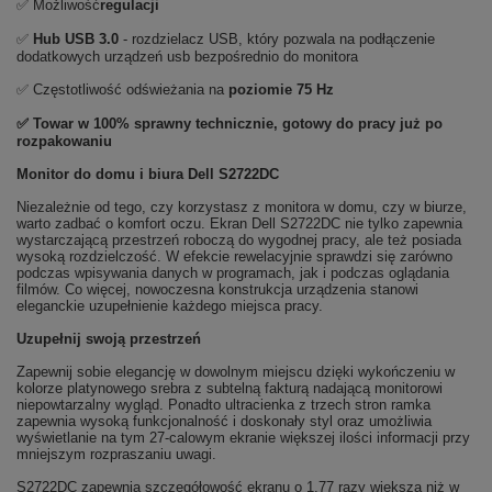
✅ Możliwość
regulacji
✅
Hub USB
3.0
- rozdzielacz USB, który pozwala na podłączenie
dodatkowych urządzeń usb bezpośrednio do monitora
✅ Częstotliwość odświeżania na
poziomie 75 Hz
✅ Towar w 100% sprawny technicznie, gotowy do pracy już po
rozpakowaniu
Monitor do domu i biura Dell S2722DC
Niezależnie od tego, czy korzystasz z monitora w domu, czy w biurze,
warto zadbać o komfort oczu. Ekran Dell S2722DC nie tylko zapewnia
wystarczającą przestrzeń roboczą do wygodnej pracy, ale też posiada
wysoką rozdzielczość. W efekcie rewelacyjnie sprawdzi się zarówno
podczas wpisywania danych w programach, jak i podczas oglądania
filmów. Co więcej, nowoczesna konstrukcja urządzenia stanowi
eleganckie uzupełnienie każdego miejsca pracy.
Uzupełnij swoją przestrzeń
Zapewnij sobie elegancję w dowolnym miejscu dzięki wykończeniu w
kolorze platynowego srebra z subtelną fakturą nadającą monitorowi
niepowtarzalny wygląd. Ponadto ultracienka z trzech stron ramka
zapewnia wysoką funkcjonalność i doskonały styl oraz umożliwia
wyświetlanie na tym 27-calowym ekranie większej ilości informacji przy
mniejszym rozpraszaniu uwagi.
S2722DC zapewnia szczegółowość ekranu o 1,77 razy większą niż w