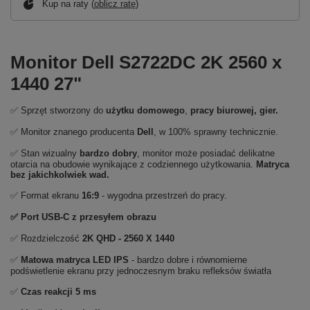
Kup na raty (
oblicz ratę
)
Monitor Dell S2722DC 2K 2560 x
1440 27"
✅ Sprzęt stworzony do
użytku domowego
,
pracy biurowej, gier.
✅ Monitor znanego producenta
Dell
, w 100% sprawny technicznie.
✅ Stan wizualny
bardzo dobry
, monitor może posiadać delikatne
otarcia na obudowie wynikające z codziennego użytkowania.
Matryca
bez jakichkolwiek wad.
✅ Format ekranu
16:9
- wygodna przestrzeń do pracy.
✅ Port USB-C z przesyłem obrazu
✅ Rozdzielczość
2K QHD - 2560 X 1440
✅
Matowa matryca LED IPS
- bardzo dobre i równomierne
podświetlenie ekranu przy jednoczesnym braku refleksów światła
✅
Czas reakcji 5 ms