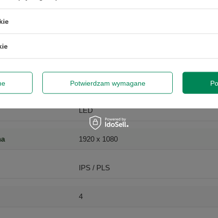
S2421HN;
kie
e)
23.8
kie
24
60.5
ne
Potwierdzam wymagane
Po
LED
na
1920 x 1080
IPS / PLS
4