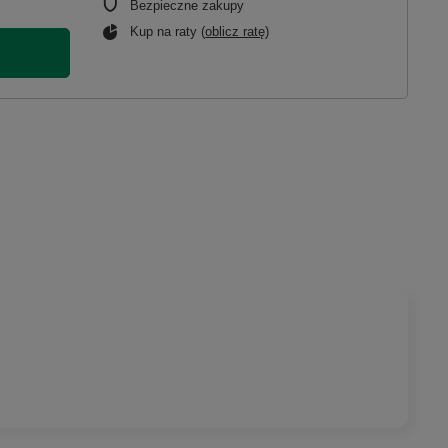
Bezpieczne zakupy
Kup na raty (
oblicz ratę
)