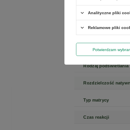
Model
Analityczne pliki coo
Przekątna ekranu (cal
Reklamowe pliki coo
Przekątna ekranu
Potwierdzam wybra
Rodzaj podświetlania
Rozdzielczość natyw
Typ matrycy
Czas reakcji