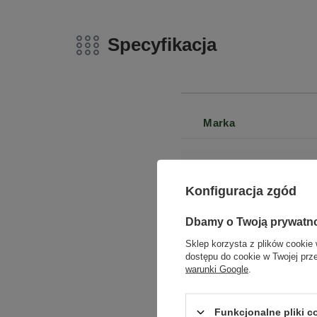
Specyfikacja
Marka
Symbol
Konfiguracja zgód
Seria
Dbamy o Twoją prywatn
Sklep korzysta z plików cookie 
Gwarancja
dostępu do cookie w Twojej prz
warunki Google
.
Marka
Funkcjonalne pliki 