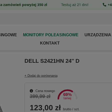
a zamówień powyżej 350 zł
Testuj aż 21 dni!
+4
SINGOWE
MONITORY POLEASINGOWE
URZĄDZENIA
KONTAKT
DELL S2421HN 24'' D
+ Dodaj do porównania
Cena nowego
69%
399,99 zł
taniej
123,00 zł
brutto
/
szt.