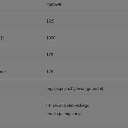
matowa
16:9
1)
1000
178
mie
178
regulacja pochylenia (góra/dół)
u
filtr światła niebieskego
redukcja migotania