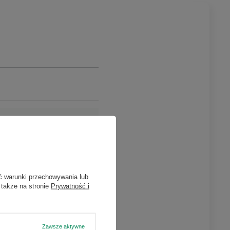
ć warunki przechowywania lub
 także na stronie
Prywatność i
Zawsze aktywne