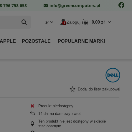
8 796 758 658
info@greencomputers.pl
0,00 zł
zł
Zaloguj się
 APPLE
POZOSTAŁE
POPULARNE MARKI
Dodaj do listy zakupowej
Produkt niedostępny
14
dni na darmowy zwrot
Ten produkt nie jest dostępny w sklepie
stacjonarnym