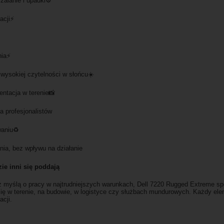
zalanie i upadki⚙️
acji⚡
nia⚡
 wysokiej czytelności w słońcu☀️
ntacja w terenie📸
a profesjonalistów
waniu♻️
ia, bez wpływu na działanie
ie inni się poddają
 z myślą o pracy w najtrudniejszych warunkach, Dell 7220 Rugged Extreme s
się w terenie, na budowie, w logistyce czy służbach mundurowych. Każdy ele
acji.