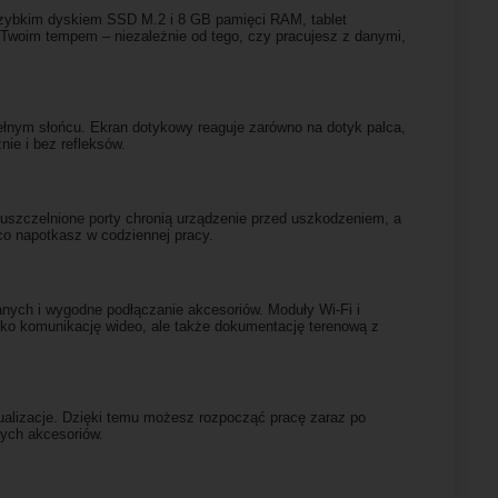
 szybkim dyskiem SSD M.2 i 8 GB pamięci RAM, tablet
 Twoim tempem – niezależnie od tego, czy pracujesz z danymi,
łnym słońcu. Ekran dotykowy reaguje zarówno na dotyk palca,
ie i bez refleksów.
uszczelnione porty chronią urządzenie przed uszkodzeniem, a
 co napotkasz w codziennej pracy.
nych i wygodne podłączanie akcesoriów. Moduły Wi-Fi i
tylko komunikację wideo, ale także dokumentację terenową z
tualizacje. Dzięki temu możesz rozpocząć pracę zaraz po
wych akcesoriów.