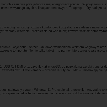
ą moc obliczeniową przy jednoczesnej energooszczędności. W połączeniu z
ę nawet w wymagających aplikacjach terenowych. To sprzęt, który nadąża za
dzo wysoką jasnością pozwala komfortowo korzystać z urządzenia nawet w pe
nym w pracy w terenie. Niezależnie od warunków, zawsze widzisz obraz wyraźn
y chronić Twoje dane i sprzęt. Obudowa wzmacniana włóknem węglowym oraz 
akresie temperatur. To nie tylko tablet – to partner, który zniesie wszystko,
, USB-C, HDMI oraz czytnik kart microSD, co pozwala na szybki transfer da
ami zewnętrznymi. Dwie kamery – przednia IR i tylna 8 MP – umożliwiają nie 
żo zainstalowany system Windows 11 Professional, sterowniki i wszystkie ak
z, co zapewnia pełną funkcjonalność bez konieczności dokupowania dodatko