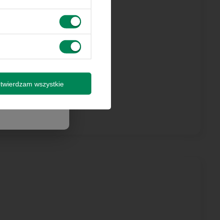
 innymi
by wysyłki
isz się
twierdzam wszystkie