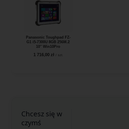
Panasonic Toughpad FZ-
G1 i5-7300U 8GB 256M.2
10'' Win10Pro
1 716,00 zł
/
szt.
Chcesz się w
czymś