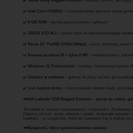
✔️
Tablet klasy Rugged Extreme
– odporny na kurz, wstrząsy, 
✔️
Intel Core i5-8365U
– czterordzeniowy procesor ósmej gener
✔️
8 GB RAM
– płynna praca systemu i aplikacji⚡
✔️
256GB SSD M.2
– szybki dysk do natychmiastowego działa
✔️
Ekran 12” FullHD (1920x1080px)
– jasny, dotykowy panel o
✔️
Kamera przednia IR + tylna 8 MP
– wideorozmowy i dokume
✔️
Windows 11 Professional
– stabilny i bezpieczny system dl
✔️
Zasilacz w zestawie
– gotowy do pracy od razu po rozpako
✔️ Stan
bardzo dobry
– może posiadać drobne ślady użytkowan
➡️Dell Latitude 7220 Rugged Extreme – sprzęt do zadań, gdz
Ten tablet to synonim niezawodności i odporności. Zbudowany
Odporny na kurz, wodę, wibracje i upadki, doskonale sprawdzi 
trwałości – to urządzenie, które nie zawiedzie Cię w żadnej sytu
➡️Wydajność, która sprosta każdemu zadaniu