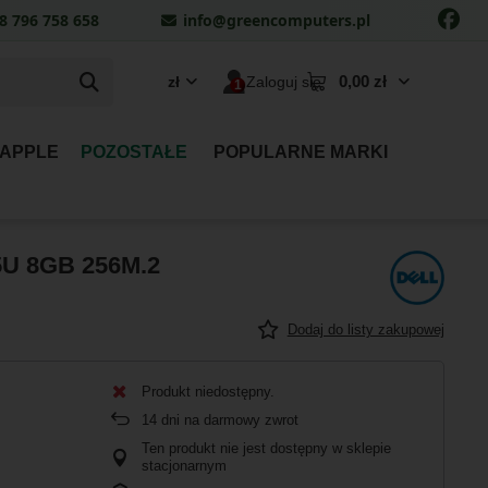
8 796 758 658
info@greencomputers.pl
0,00 zł
zł
Zaloguj się
 APPLE
POZOSTAŁE
POPULARNE MARKI
5U 8GB 256M.2
Dodaj do listy zakupowej
Produkt niedostępny
14
dni na darmowy zwrot
Ten produkt nie jest dostępny w sklepie
stacjonarnym