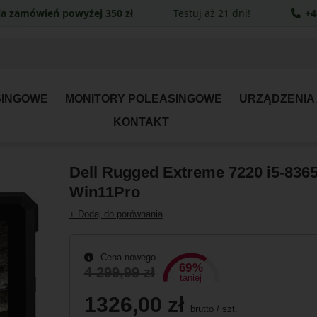
a zamówień powyżej 350 zł
Testuj aż 21 dni!
+4
SINGOWE
MONITORY POLEASINGOWE
URZĄDZENIA
KONTAKT
Dell Rugged Extreme 7220 i5-836
Win11Pro
+ Dodaj do porównania
Cena nowego
69%
4 299,99 zł
taniej
1326,00 zł
brutto
/
szt.