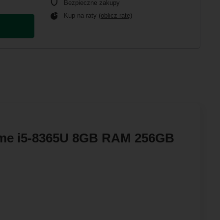
Bezpieczne zakupy
Kup na raty (
oblicz ratę
)
reme i5-8365U 8GB RAM 256GB