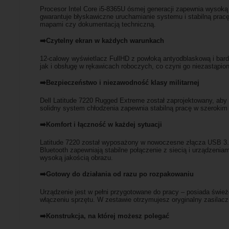
Procesor Intel Core i5-8365U ósmej generacji zapewnia wysok
gwarantuje błyskawiczne uruchamianie systemu i stabilną prac
mapami czy dokumentacją techniczną.
➡️Czytelny ekran w każdych warunkach
12-calowy wyświetlacz FullHD z powłoką antyodblaskową i bar
jak i obsługę w rękawicach roboczych, co czyni go niezastąpio
➡️Bezpieczeństwo i niezawodność klasy militarnej
Dell Latitude 7220 Rugged Extreme został zaprojektowany, ab
solidny system chłodzenia zapewnia stabilną pracę w szerokim z
➡️Komfort i łączność w każdej sytuacji
Latitude 7220 został wyposażony w nowoczesne złącza USB 3.1
Bluetooth zapewniają stabilne połączenie z siecią i urządzeni
wysoką jakością obrazu.
➡️Gotowy do działania od razu po rozpakowaniu
Urządzenie jest w pełni przygotowane do pracy – posiada świe
włączeniu sprzętu. W zestawie otrzymujesz oryginalny zasilac
➡️Konstrukcja, na której możesz polegać