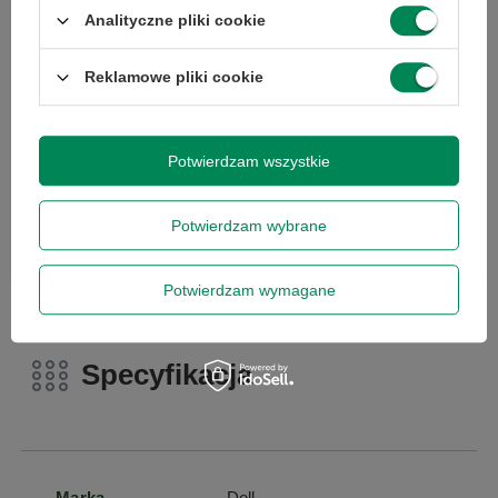
Chcesz się w czymś upewnić lub
Analityczne pliki cookie
masz dodatkowe pytanie?
Reklamowe pliki cookie
Skorzystaj z naszej pomocy!
+48 796 758 658
Potwierdzam wszystkie
info@greencomputers.pl
Zapytaj o ten produkt
Potwierdzam wybrane
Potwierdzam wymagane
Specyfikacja
Marka
Dell