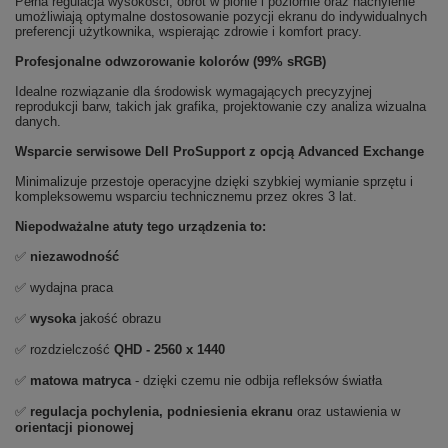
Pełna regulacja wysokości, obrót w pionie i poziomie oraz nachylenie
umożliwiają optymalne dostosowanie pozycji ekranu do indywidualnych
preferencji użytkownika, wspierając zdrowie i komfort pracy.
Profesjonalne odwzorowanie kolorów (99% sRGB)
Idealne rozwiązanie dla środowisk wymagających precyzyjnej
reprodukcji barw, takich jak grafika, projektowanie czy analiza wizualna
danych.
Wsparcie serwisowe Dell ProSupport z opcją Advanced Exchange
Minimalizuje przestoje operacyjne dzięki szybkiej wymianie sprzętu i
kompleksowemu wsparciu technicznemu przez okres 3 lat.
Niepodważalne atuty tego urządzenia to:
✅
niezawodność
✅ wydajna praca
✅
wysoka
jakość obrazu
✅ rozdzielczość
QHD - 2560 x 1440
✅
matowa matryca
- dzięki czemu nie odbija refleksów światła
✅
regulacja pochylenia, podniesienia ekranu
oraz ustawienia w
orientacji pionowej