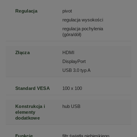
Regulacja
pivot
regulacja wysokości
regulacja pochylenia
(góra/dół)
Złącza
HDMI
DisplayPort
USB 3.0 typ A
Standard VESA
100 x 100
Konstrukcja i
hub USB
elementy
dodatkowe
Funkcje
filtr światła niebieskiego