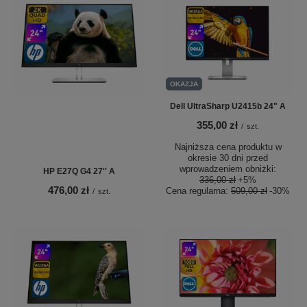
OKAZJA
Dell UltraSharp U2415b 24" A
355,00 zł
/
szt.
Najniższa cena produktu w
okresie 30 dni przed
wprowadzeniem obniżki:
HP E27Q G4 27'' A
336,00 zł
+5%
476,00 zł
Cena regularna:
509,00 zł
-30%
/
szt.