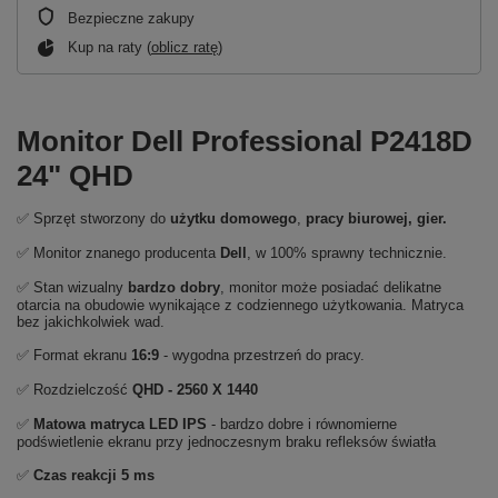
Bezpieczne zakupy
Kup na raty (
oblicz ratę
)
Monitor Dell Professional P2418D
24" QHD
✅ Sprzęt stworzony do
użytku domowego
,
pracy biurowej, gier.
✅ Monitor znanego producenta
Dell
, w 100% sprawny technicznie.
✅ Stan wizualny
bardzo dobry
, monitor może posiadać delikatne
otarcia na obudowie wynikające z codziennego użytkowania. Matryca
bez jakichkolwiek wad.
✅ Format ekranu
16:9
- wygodna przestrzeń do pracy.
✅ Rozdzielczość
QHD - 2560 X 1440
✅
Matowa matryca LED IPS
- bardzo dobre i równomierne
podświetlenie ekranu przy jednoczesnym braku refleksów światła
✅
Czas reakcji 5 ms