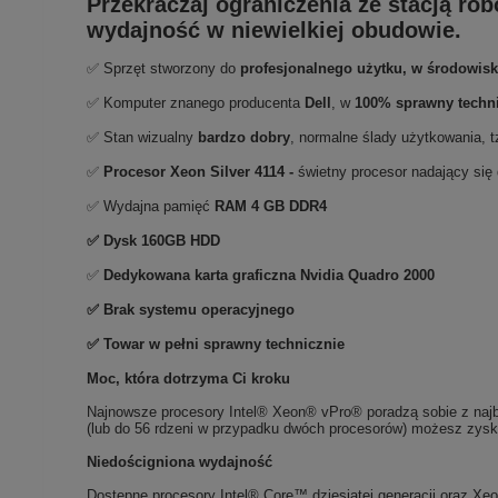
Przekraczaj ograniczenia ze stacją r
wydajność w niewielkiej obudowie.
✅ Sprzęt stworzony do
profesjonalnego użytku, w środowis
✅ Komputer znanego producenta
Dell
, w
100% sprawny techn
✅ Stan wizualny
bardzo dobry
,
normalne ślady użytkowania, tz
✅
Procesor Xeon Silver 4114 -
świetny procesor nadający się
✅ Wydajna pamięć
RAM 4 GB DDR4
✅ Dysk 160GB HDD
✅
Dedykowana karta graficzna Nvidia Quadro 2000
✅
Brak systemu operacyjnego
✅ Towar w pełni sprawny technicznie
Moc, która dotrzyma Ci kroku
Najnowsze procesory Intel® Xeon® vPro® poradzą sobie z najba
(lub do 56 rdzeni w przypadku dwóch procesorów) możesz zysk
Niedościgniona wydajność
Dostępne procesory Intel® Core™ dziesiątej generacji oraz Xe