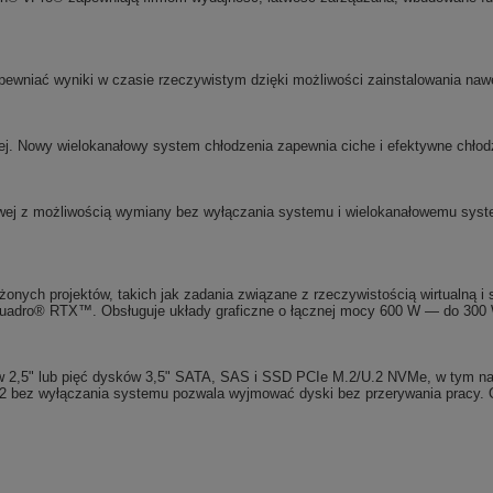
pewniać wyniki w czasie rzeczywistym dzięki możliwości zainstalowania n
oczej. Nowy wielokanałowy system chłodzenia zapewnia ciche i efektywne chł
wej z możliwością wymiany bez wyłączania systemu i wielokanałowemu syste
ożonych projektów, takich jak zadania związane z rzeczywistością wirtualną 
 Quadro® RTX™. Obsługuje układy graficzne o łącznej mocy 600 W — do 300 
2,5" lub pięć dysków 3,5" SATA, SAS i SSD PCIe M.2/U.2 NVMe, w tym nap
 bez wyłączania systemu pozwala wyjmować dyski bez przerywania pracy.