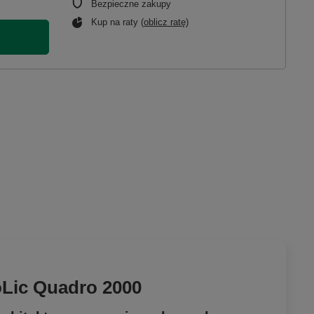
Bezpieczne zakupy
Kup na raty (
oblicz ratę
)
oLic Quadro 2000