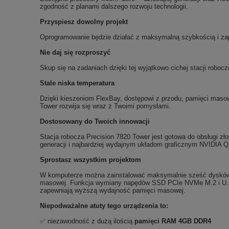
zgodność z planami dalszego rozwoju technologii.
Przyspiesz dowolny projekt
Oprogramowanie będzie działać z maksymalną szybkością i za
Nie daj się rozproszyć
Skup się na zadaniach dzięki tej wyjątkowo cichej stacji rob
Stale niska temperatura
Dzięki kieszeniom FlexBay, dostępowi z przodu, pamięci maso
Tower rozwija się wraz z Twoimi pomysłami.
Dostosowany do Twoich innowacji
Stacja robocza Precision 7820 Tower jest gotowa do obsługi zł
generacji i najbardziej wydajnym układom graficznym NVIDIA
Sprostasz wszystkim projektom
W komputerze można zainstalować maksymalnie sześć dysków 
masowej. Funkcja wymiany napędów SSD PCIe NVMe M.2 i U.2
zapewniają wyższą wydajność pamięci masowej.
Niepodważalne atuty tego urządzenia to:
✅ niezawodność z dużą ilością
pamięci RAM 4GB DDR4