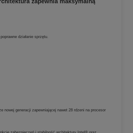
architektura zapewnia maksymalną
 poprawne działanie sprzętu.
e nowej generacji zapewniającej nawet 28 rdzeni na procesor
cje zabezpieczeń i stabilność architektury Intel® oraz