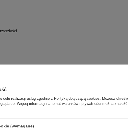
rzyszłości
ość
w celu realizacji usług zgodnie z
Polityką dotyczącą cookies
. Możesz określi
eglądarce. Więcej informacji na temat warunków i prywatności można znaleźć
cookie (wymagane)