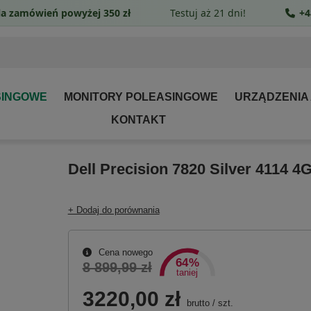
a zamówień powyżej 350 zł
Testuj aż 21 dni!
+4
SINGOWE
MONITORY POLEASINGOWE
URZĄDZENIA
KONTAKT
Dell Precision 7820 Silver 4114 
+ Dodaj do porównania
Cena nowego
64%
8 899,99 zł
taniej
3220,00 zł
brutto
/
szt.