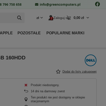
8 796 758 658
info@greencomputers.pl
0,00 zł
zł
Zaloguj się
 APPLE
POZOSTAŁE
POPULARNE MARKI
4GB 160HDD
Dodaj do listy zakupowej
Produkt niedostępny
14
dni na darmowy zwrot
Ten produkt nie jest dostępny w sklepie
stacjonarnym