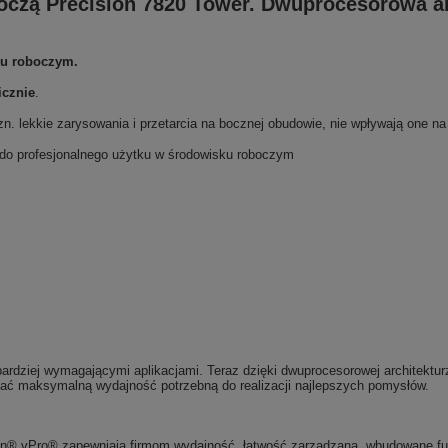
oboczą Precision 7820 Tower. Dwuprocesorowa 
ku roboczym
.
icznie
.
n. lekkie zarysowania i przetarcia na bocznej obudowie, nie wpływają one na
 do profesjonalnego użytku w środowisku roboczym
rdziej wymagającymi aplikacjami. Teraz dzięki dwuprocesorowej architekturz
ać maksymalną wydajność potrzebną do realizacji najlepszych pomysłów.
on® vPro® zapewniają firmom wydajność, łatwość zarządzana, wbudowane funk