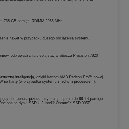
awet 768 GB pamięci RDIMM 2933 MHz.
odzenie nawet w przypadku dużego obciążenia systemu.
mowi odprowadzania ciepła stacja robocza Precision 7820
i sztuczną inteligencją, dzięki kartom AMD Radeon Pro™ nowej
W na kartę (w przypadku systemu z jednym procesorem).
ędy dostępne z przodu, uzyskując łącznie do 68 TB pamięci
 Opcjonalne dyski SSD U.2 Intel® Optane™ SSD 905P