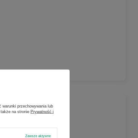
ć warunki przechowywania lub
 także na stronie
Prywatność i
Zawsze aktywne