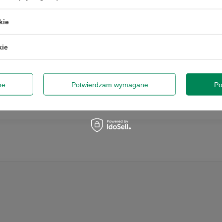
kie
kie
HP Z840 E5-2643v3 32GB
RAM 256GB SSD DVD-RW
W10P
ne
Potwierdzam wymagane
Po
2 307,00 zł
/
szt.