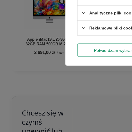
Analityczne pliki coo
Reklamowe pliki coo
Apple iMac19,1 i5-9600K
HP Z2 G5 i7-10700 32GB
32GB RAM 500GB M.2 27"
256M.2 Win11Pro
Potwierdzam wybra
2 691,00 zł
2 491,00 zł
/
szt.
/
szt.
Chcesz się w
czymś
upewnić lub