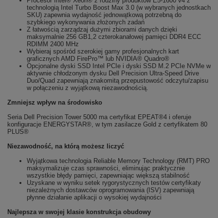
Procesor Intel® Xeon® z rodziny produktów E5-1600 v4 z
technologią Intel Turbo Boost Max 3.0 (w wybranych jednostkach
SKU) zapewnia wydajność jednowątkową potrzebną do
szybkiego wykonywania złożonych zadań
Z łatwością zarządzaj dużymi zbiorami danych dzięki
maksymalnie 256 GB1,2 czterokanałowej pamięci DDR4 ECC
RDIMM 2400 MHz
Wybieraj spośród szerokiej gamy profesjonalnych kart
graficznych AMD FirePro™ lub NVIDIA® Quadro®
Opcjonalne dyski SSD Intel PCIe i dyski SSD M.2 PCIe NVMe w
aktywnie chłodzonym dysku Dell Precision Ultra-Speed Drive
Duo/Quad zapewniają znakomitą przepustowość odczytu/zapisu
w połączeniu z wyjątkową niezawodnością.
Zmniejsz wpływ na środowisko
Seria Dell Precision Tower 5000 ma certyfikat EPEAT®4 i oferuje
konfiguracje ENERGYSTAR®, w tym zasilacze Gold z certyfikatem 80
PLUS®
Niezawodność, na którą możesz liczyć
Wyjątkowa technologia Reliable Memory Technology (RMT) PRO
maksymalizuje czas sprawności, eliminując praktycznie
wszystkie błędy pamięci, zapewniając większą stabilność
Uzyskane w wyniku setek rygorystycznych testów certyfikaty
niezależnych dostawców oprogramowania (ISV) zapewniają
płynne działanie aplikacji o wysokiej wydajności
Najlepsza w swojej klasie konstrukcja obudowy