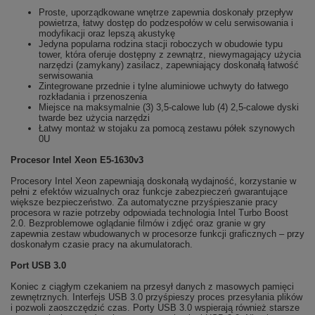
Proste, uporządkowane wnętrze zapewnia doskonały przepływ
powietrza, łatwy dostęp do podzespołów w celu serwisowania i
modyfikacji oraz lepszą akustykę
Jedyna popularna rodzina stacji roboczych w obudowie typu
tower, która oferuje dostępny z zewnątrz, niewymagający użycia
narzędzi (zamykany) zasilacz, zapewniający doskonałą łatwość
serwisowania
Zintegrowane przednie i tylne aluminiowe uchwyty do łatwego
rozkładania i przenoszenia
Miejsce na maksymalnie (3) 3,5-calowe lub (4) 2,5-calowe dyski
twarde bez użycia narzędzi
Łatwy montaż w stojaku za pomocą zestawu półek szynowych
0U
Procesor Intel Xeon E5-1630v3
Procesory Intel Xeon zapewniają doskonałą wydajność, korzystanie w
pełni z efektów wizualnych oraz funkcje zabezpieczeń gwarantujące
większe bezpieczeństwo. Za automatyczne przyśpieszanie pracy
procesora w razie potrzeby odpowiada technologia Intel Turbo Boost
2.0. Bezproblemowe oglądanie filmów i zdjęć oraz granie w gry
zapewnia zestaw wbudowanych w procesorze funkcji graficznych – przy
doskonałym czasie pracy na akumulatorach.
Port USB 3.0
Koniec z ciągłym czekaniem na przesył danych z masowych pamięci
zewnętrznych. Interfejs USB 3.0 przyśpieszy proces przesyłania plików
i pozwoli zaoszczędzić czas. Porty USB 3.0 wspierają również starsze