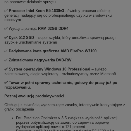
na poprawne działanie sprzętu.
✅
Procesor Intel Xeon E5-1630v3 -
świetny procesor siódmej
generacji nadający się do profesjonalnego użytku w środowisku
roboczym
✅ Wydajna pamięć
RAM 32GB DDR4
✅
Dysk 512 SSD
– super szybki, który umożliwia sprawną pracę i
szybkie uruchamianie systemu
✅
Dedykowana karta graficzna AMD FirePro W7100
✅ Zainstalowana
nagrywarka DVD-RW
✅
System operacyjny Windows 10 Professional
– świeżo
zainstalowany, ciągle wspierany i rozbudowywany przez Microsoft
✅ Towar w pełni sprawny technicznie, gotowy do pracy już po
rozpakowaniu.
Poznaj ewolucję produktywności
Obsługuj z łatwością wyczerpujące zasoby, intensywnie korzystające z
grafiki obciążenia
Dell Precision Optimizer v 3.5 zwiększa wydajność aplikacji
poprzez optymalizację ustawień, co zapewnia poprawę
wydajności aplikacji nawet o 121 procent