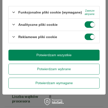
Taktowanie
3.7
Zawsze
bazowe
Funkcjonalne pliki cookie (wymagane)
aktywne
procesora
Analityczne pliki cookie
Pamięć
10
podręczna
Reklamowe pliki cookie
procesora
Taktowanie
3.8
Potwierdzam wszystkie
maksymalne
procesora
Potwierdzam wybrane
Liczba rdzeni
4
procesora
Potwierdzam wymagane
Liczba wątków
8
procesora