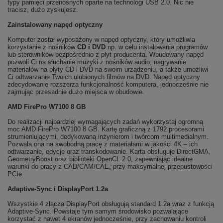
typy pamięci przenośnych oparte na technologi USB 2.0. Nic nie
tracisz, dużo zyskujesz.
Zainstalowany napęd optyczny
Komputer został wyposażony w napęd optyczny, który umożliwia
korzystanie z nośników
CD i DVD
np. w celu instalowania programów
lub sterowników bezpośrednio z płyt producenta. Wbudowany napęd
pozwoli Ci na słuchanie muzyki z nośników audio, nagrywanie
materiałów na płyty CD i DVD na swoim urządzeniu, a także umożliwi
Ci odtwarzanie Twoich ulubionych filmów na DVD. Napęd optyczny
zdecydowanie rozszerza funkcjonalność komputera, jednocześnie nie
zajmując przesadnie dużo miejsca w obudowie.
AMD FirePro W7100 8 GB
Do realizacji najbardziej wymagających zadań wykorzystaj ogromną
moc AMD FirePro W7100 8 GB. Kartę graficzną z 1792 procesorami
strumieniującymi, dedykowaną inżynierom i twórcom multimedialnym.
Pozwala ona na swobodną pracę z materiałami w jakości 4K – ich
odtwarzanie, edycję oraz transkodowanie. Karta obsługuje DirectGMA,
GeometryBoost oraz biblioteki OpenCL 2.0, zapewniając idealne
warunki do pracy z CAD/CAM/CAE, przy maksymalnej przepustowości
PCIe.
Adaptive-Sync i DisplayPort 1.2a
Wszystkie 4 złącza DisplayPort obsługują standard 1.2a wraz z funkcją
Adaptive-Sync. Powstaje tym samym środowisko pozwalające
korzystać z nawet 4 ekranów jednocześnie, przy zachowaniu kontroli