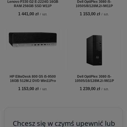
Lenovo P330 G2 E-2224G 16GB
Dell OptiPlex 3080 i5-
RAM 256GB SSD W11P
10505/8/128M.2/-/W11P
1 441,00 zł
1 153,00 zł
/
szt.
/
szt.
HP EliteDesk 800 G5 i5-9500
Dell OptiPlex 3080 i5-
16GB 512M.2 DVD Win11Pro
10505/16/128M.2/-/W11P
1 153,00 zł
1 239,00 zł
/
szt.
/
szt.
Chcesz się w czymś upewnić lub