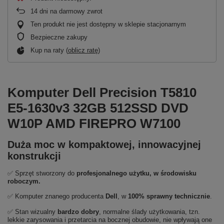
14
dni na darmowy zwrot
Ten produkt nie jest dostępny w sklepie stacjonarnym
Bezpieczne zakupy
Kup na raty (
oblicz ratę
)
Komputer Dell Precision T5810
E5-1630v3 32GB 512SSD DVD
W10P AMD FIREPRO W7100
Duża moc w kompaktowej, innowacyjnej
konstrukcji
✅ Sprzęt stworzony do
profesjonalnego użytku, w środowisku
roboczym
.
✅ Komputer znanego producenta
Dell
, w
100% sprawny technicznie
.
✅ Stan wizualny
bardzo dobry
,
normalne ślady użytkowania, tzn.
lekkie zarysowania i przetarcia na bocznej obudowie, nie wpływają one