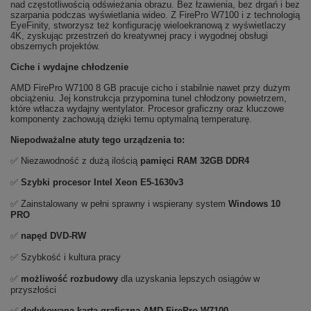
nad częstotliwością odświeżania obrazu. Bez łzawienia, bez drgań i bez
szarpania podczas wyświetlania wideo. Z FirePro W7100 i z technologią
EyeFinity, stworzysz też konfigurację wieloekranową z wyświetlaczy
4K, zyskując przestrzeń do kreatywnej pracy i wygodnej obsługi
obszernych projektów.
Ciche i wydajne chłodzenie
AMD FirePro W7100 8 GB pracuje cicho i stabilnie nawet przy dużym
obciążeniu. Jej konstrukcja przypomina tunel chłodzony powietrzem,
które wtłacza wydajny wentylator. Procesor graficzny oraz kluczowe
komponenty zachowują dzięki temu optymalną temperaturę.
Niepodważalne atuty tego urządzenia to:
✅ Niezawodność z dużą ilością
pamięci RAM 32GB DDR4
✅
Szybki procesor Intel Xeon E5-1630v3
✅ Zainstalowany w pełni sprawny i wspierany system
Windows 10
PRO
✅
napęd DVD-RW
✅ Szybkość i kultura pracy
✅
możliwość rozbudowy
dla uzyskania lepszych osiągów w
przyszłości
✅
dedykowana karta graficzna
AMD FirePro W7100