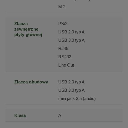
M.2
Złącza
PS/2
zewnętrzne
USB 2.0 typ A
płyty głównej
USB 3.0 typ A
RJ45
RS232
Line Out
Złącza obudowy
USB 2.0 typ A
USB 3.0 typ A
mini jack 3,5 (audio)
Klasa
A