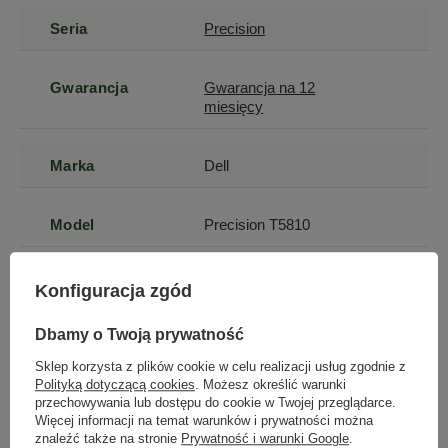
Seria
Precision
Gwarancja
Gwarancja na 12
miesięcy
Marka
Dell
Model
Precision T5810
Model
Xeon E5-1630v3
Konfiguracja zgód
procesora
Dbamy o Twoją prywatność
Seria
Intel Xeon E5
Sklep korzysta z plików cookie w celu realizacji usług zgodnie z
Polityką dotyczącą cookies
. Możesz określić warunki
przechowywania lub dostępu do cookie w Twojej przeglądarce.
Seria procesora
Intel Xeon E5
Więcej informacji na temat warunków i prywatności można
znaleźć także na stronie
Prywatność i warunki Google
.