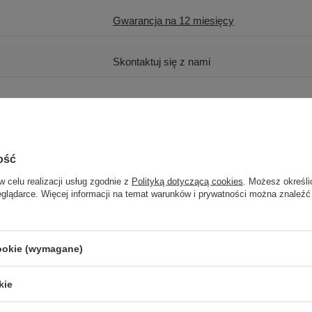
Gwarancja na 12 miesięcy
Skontaktuj się z nami
Używany
11
ość
w celu realizacji usług zgodnie z
Polityką dotyczącą cookies
. Możesz określi
A
eglądarce. Więcej informacji na temat warunków i prywatności można znaleźć
zastępcze
cookie (wymagane)
512
kie