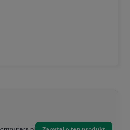
omputers.pl
Zapytaj o ten produkt