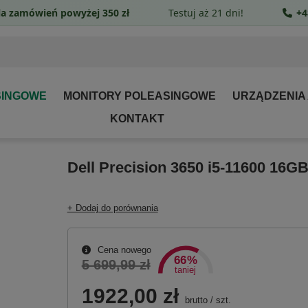
a zamówień powyżej 350 zł
Testuj aż 21 dni!
+4
SINGOWE
MONITORY POLEASINGOWE
URZĄDZENIA
KONTAKT
Dell Precision 3650 i5-11600 16G
+ Dodaj do porównania
Cena nowego
66%
5 699,99 zł
taniej
1922,00 zł
brutto
/
szt.