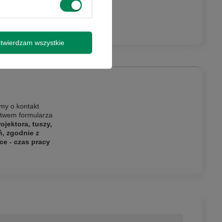
twierdzam wszystkie
my o kontakt
ictwem formularza
jektora, tuszy,
ń, zgodnie z
ce - czas pracy