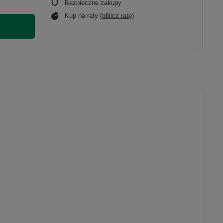
Bezpieczne zakupy
Kup na raty (
oblicz ratę
)