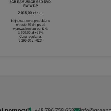
8GB RAM 256GB SSD DVD-
RW W11P
2 018,00 zł
/
szt.
Najniższa cena produktu w
okresie 30 dni przed
wprowadzeniem obniżki:
1 509,00 zł
+33%
Cena regularna:
5 299,00 zł
-62%
ej pomocy!
+48 796 758 658
info@greenc