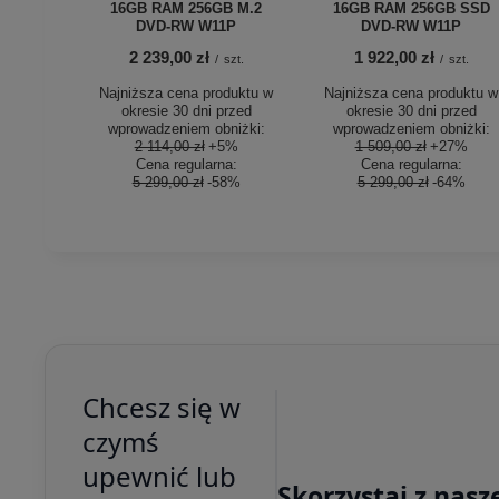
16GB RAM 256GB M.2
16GB RAM 256GB SSD
DVD-RW W11P
DVD-RW W11P
2 239,00 zł
1 922,00 zł
/
szt.
/
szt.
Najniższa cena produktu w
Najniższa cena produktu w
okresie 30 dni przed
okresie 30 dni przed
wprowadzeniem obniżki:
wprowadzeniem obniżki:
2 114,00 zł
+5%
1 509,00 zł
+27%
Cena regularna:
Cena regularna:
5 299,00 zł
-58%
5 299,00 zł
-64%
Chcesz się w
czymś
upewnić lub
Skorzystaj z nasz