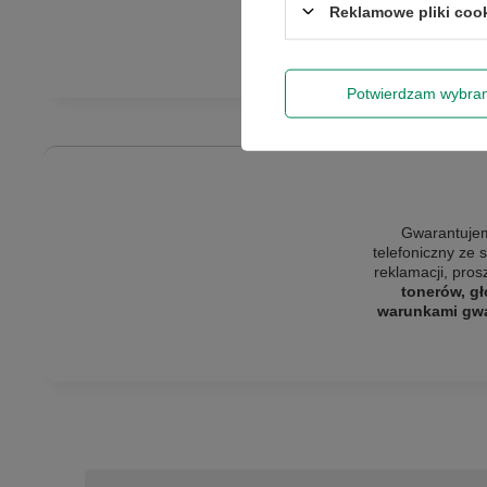
Reklamowe pliki coo
Potwierdzam wybra
Gwarantujem
telefoniczny ze 
reklamacji, pro
tonerów, gł
warunkami gwar