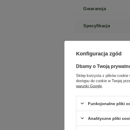
Gwarancja
Specyfikacja
Stan
Konfiguracja zgód
Generacja Procesora
Dbamy o Twoją prywatn
Sklep korzysta z plików cookie 
Klasa
dostępu do cookie w Twojej prz
warunki Google
.
Stan opakowania
Funkcjonalne pliki 
Pojemność dysku
Analityczne pliki coo