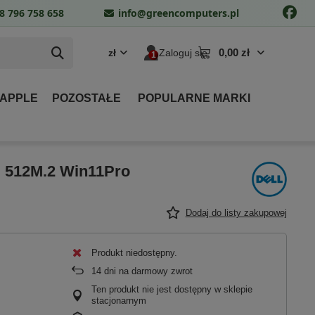
8 796 758 658
info@greencomputers.pl
0,00 zł
zł
Zaloguj się
 APPLE
POZOSTAŁE
POPULARNE MARKI
B 512M.2 Win11Pro
Dodaj do listy zakupowej
Produkt niedostępny
14
dni na darmowy zwrot
Ten produkt nie jest dostępny w sklepie
stacjonarnym