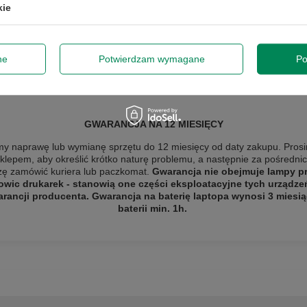
kie
Podmiot odpowiedzialny
|
Informacje o bezpieczeństwie
ne
Potwierdzam wymagane
Po
GWARANCJA NA 12 MIESIĘCY
y naprawę lub wymianę sprzętu do 12 miesięcy od daty zakupu. Prosi
sklepem, aby określić krótko naturę problemu, a następnie za pośredn
szę
zamówić kuriera lub paczkomat.
Gwarancja nie obejmuje lampy pro
owic drukarek - stanowią one części eksploatacyjne tych urządze
ancji producenta. Gwarancja na baterię laptopa wynosi 3 miesią
baterii min. 1h.