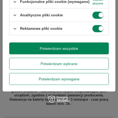
Funkcjonalne pliki cookie (wymagane)
aktywne
Pojemność
256
Analityczne pliki cookie
dysku
Reklamowe pliki cookie
Podmiot odpowiedzialny
|
Informacje o bezpieczeństwie
Potwierdzam wszystkie
GWARANCJA NA 12 MIESIĘCY
Potwierdzam wybrane
Gwarantujemy naprawę lub wymianę sprzętu do 12 miesięcy od
daty zakupu. Prosimy o kontakt telefoniczny ze sklepem, aby
określić krótko naturę problemu, a następnie za pośrednictwem
Potwierdzam wymagane
formularza reklamacji, proszę
zamówić kuriera lub paczkomat.
Gwarancja nie obejmuje lampy projektora, tuszy, tonerów,
głowic drukarek - stanowią one części eksploatacyjne tych
urządzeń, zgodnie z warunkami gwarancji producenta.
Gwarancja na baterię laptopa wynosi 3 miesiące - czas pracy
baterii min. 1h.