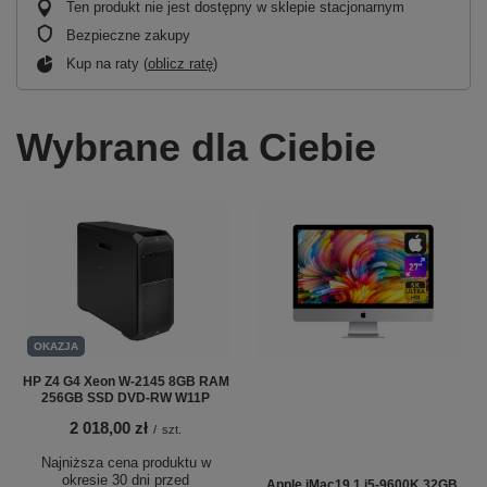
Ten produkt nie jest dostępny w sklepie stacjonarnym
Bezpieczne zakupy
Kup na raty (
oblicz ratę
)
Wybrane dla Ciebie
OKAZJA
HP Z4 G4 Xeon W-2145 8GB RAM
256GB SSD DVD-RW W11P
2 018,00 zł
/
szt.
Najniższa cena produktu w
okresie 30 dni przed
Apple iMac19,1 i5-9600K 32GB