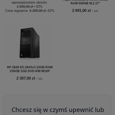
wprowadzeniem obniżki:
RAM 500GB M.2 27"
1 509,00 zł
+33%
2 691,00 zł
Cena regularna:
5 299,00 zł
-62%
/
szt.
HP Z840 E5-2643v3 32GB RAM
256GB SSD DVD-RW W10P
2 307,00 zł
/
szt.
Chcesz się w czymś upewnić lub