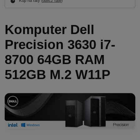
Kup na raty (
oblicz ratę
)
Komputer Dell
Precision 3630 i7-
8700 64GB RAM
512GB M.2 W11P