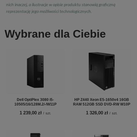
nich inaczej, a ilustracje w opisie produktu stanowią graficzną
reprezentację jego możliwości technologicznych.
Wybrane dla Ciebie
Dell OptiPlex 3080 i5-
HP Z440 Xeon E5-1650v4 16GB
10505/16/128M.2/-/W11P
RAM 512GB SSD DVD-RW W10P
1 239,00 zł
1 326,00 zł
/
szt.
/
szt.