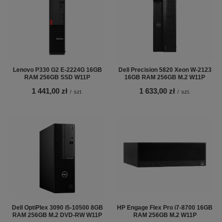
Lenovo P330 G2 E-2224G 16GB
Dell Precision 5820 Xeon W-2123
RAM 256GB SSD W11P
16GB RAM 256GB M.2 W11P
1 441,00 zł
1 633,00 zł
/
szt.
/
szt.
Dell OptiPlex 3090 i5-10500 8GB
HP Engage Flex Pro i7-8700 16GB
RAM 256GB M.2 DVD-RW W11P
RAM 256GB M.2 W11P