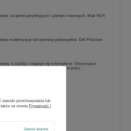
orów, urządzeń peryferyjnych i pamięci masowych. Brak Wi-Fi
twia modernizację lub wymianę podzespołów. Dell Precision
owany, a zasilacz znajduje się w komplecie. Otrzymujesz
ących niezawodność i wysoką wydajność w pracy.
ć warunki przechowywania lub
 także na stronie
Prywatność i
Zawsze aktywne