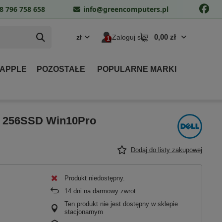
8 796 758 658
info@greencomputers.pl
0,00 zł
zł
Zaloguj się
 APPLE
POZOSTAŁE
POPULARNE MARKI
GB 256SSD Win10Pro
Dodaj do listy zakupowej
Produkt niedostępny
14
dni na darmowy zwrot
Ten produkt nie jest dostępny w sklepie
stacjonarnym