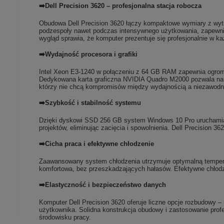
➡️Dell Precision 3620 – profesjonalna stacja robocza
Obudowa Dell Precision 3620 łączy kompaktowe wymiary z wytrz
podzespoły nawet podczas intensywnego użytkowania, zapewnia
wygląd sprawia, że komputer prezentuje się profesjonalnie w k
➡️Wydajność procesora i grafiki
Intel Xeon E3-1240 w połączeniu z 64 GB RAM zapewnia ogrom
Dedykowana karta graficzna NVIDIA Quadro M2000 pozwala na p
którzy nie chcą kompromisów między wydajnością a niezawodn
➡️Szybkość i stabilność systemu
Dzięki dyskowi SSD 256 GB system Windows 10 Pro uruchamia si
projektów, eliminując zacięcia i spowolnienia. Dell Precision 3
➡️Cicha praca i efektywne chłodzenie
Zaawansowany system chłodzenia utrzymuje optymalną temperat
komfortowa, bez przeszkadzających hałasów. Efektywne chłodze
➡️Elastyczność i bezpieczeństwo danych
Komputer Dell Precision 3620 oferuje liczne opcje rozbudowy 
użytkownika. Solidna konstrukcja obudowy i zastosowanie prof
środowisku pracy.