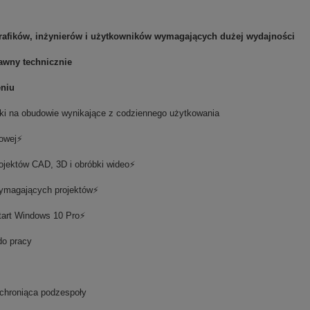
 grafików, inżynierów i użytkowników wymagających dużej wydajności
awny technicznie
eniu
ki na obudowie wynikające z codziennego użytkowania
owej⚡
rojektów CAD, 3D i obróbki wideo⚡
wymagających projektów⚡
start Windows 10 Pro⚡
do pracy
chroniąca podzespoły