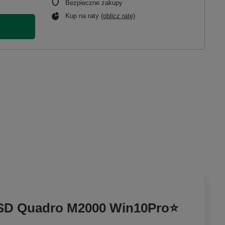
Bezpieczne zakupy
Kup na raty (
oblicz ratę
)
 SSD Quadro M2000 Win10Pro⭐