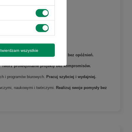
twierdzam wszystkie
cji.
Realizuj skomplikowane projekty bez opóźnień.
.
Twórz profesjonalne projekty bez kompromisów.
ych i programów biurowych.
Pracuj szybciej i wydajniej.
wczymi, naukowymi i twórczymi.
Realizuj swoje pomysły bez