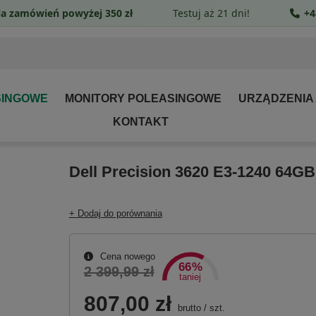
a zamówień powyżej 350 zł
Testuj aż 21 dni!
+4
SINGOWE
MONITORY POLEASINGOWE
URZĄDZENIA
KONTAKT
Dell Precision 3620 E3-1240 64
+ Dodaj do porównania
Cena nowego
66%
2 399,99 zł
taniej
807,00 zł
brutto
/
szt.