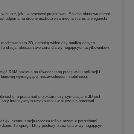
 biurze, jak i w pracowni projektowej. Solidna obudowa chroni
est odporna na drobne uszkodzenia mechaniczne, a elegancki
 modelowaniem 3D, obróbką wideo czy analizą danych.
. To stacja robocza stworzona dla wymagających użytkowników,
mięć RAM pozwala na równoczesną pracę wielu aplikacji i
y biurowej wymagającej niezawodności i stabilności.
a cicho, a praca nad projektami czy symulacjami 3D jest
 przy intensywnym użytkowaniu w biurze lub pracowni.
dzięki czemu stacja robocza rośnie razem z potrzebami
 dzień. To sprzęt, który posłuży przez lata w wymagającym