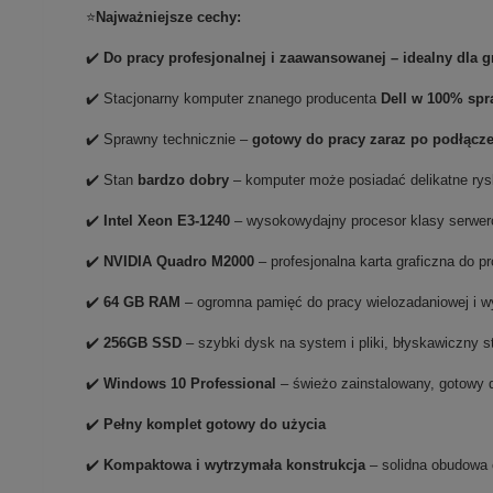
⭐
Najważniejsze cechy:
✔️
Do pracy profesjonalnej i zaawansowanej – idealny dla
✔️ Stacjonarny komputer znanego producenta
Dell w 100% spr
✔️ Sprawny technicznie –
gotowy do pracy zaraz po podłącz
✔️ Stan
bardzo dobry
– komputer może posiadać delikatne rys
✔️
Intel Xeon E3-1240
– wysokowydajny procesor klasy serwer
✔️
NVIDIA Quadro M2000
– profesjonalna karta graficzna do p
✔️
64 GB RAM
– ogromna pamięć do pracy wielozadaniowej i 
✔️
256GB SSD
– szybki dysk na system i pliki, błyskawiczny 
✔️
Windows 10 Professional
– świeżo zainstalowany, gotowy 
✔️
Pełny komplet gotowy do użycia
✔️
Kompaktowa i wytrzymała konstrukcja
– solidna obudowa 