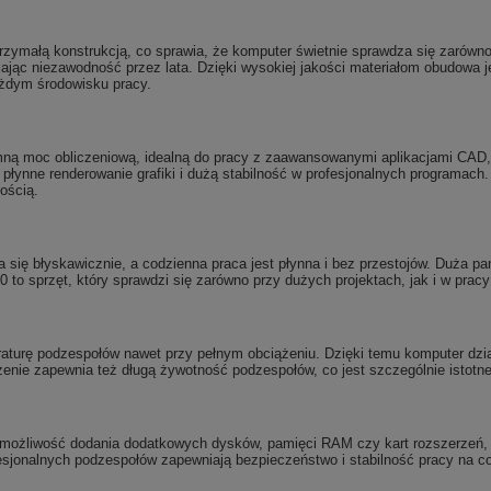
ymałą konstrukcją, co sprawia, że komputer świetnie sprawdza się zarówno w
jąc niezawodność przez lata. Dzięki wysokiej jakości materiałom obudowa j
ażdym środowisku pracy.
ną moc obliczeniową, idealną do pracy z zaawansowanymi aplikacjami CAD,
łynne renderowanie grafiki i dużą stabilność w profesjonalnych programach
ością.
ę błyskawicznie, a codzienna praca jest płynna i bez przestojów. Duża pa
620 to sprzęt, który sprawdzi się zarówno przy dużych projektach, jak i w prac
urę podzespołów nawet przy pełnym obciążeniu. Dzięki temu komputer dział
nie zapewnia też długą żywotność podzespołów, co jest szczególnie istotne
– możliwość dodania dodatkowych dysków, pamięci RAM czy kart rozszerzeń, 
esjonalnych podzespołów zapewniają bezpieczeństwo i stabilność pracy na co