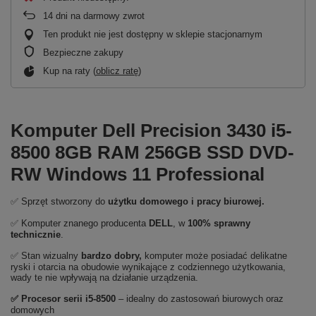
14
dni na darmowy zwrot
Ten produkt nie jest dostępny w sklepie stacjonarnym
Bezpieczne zakupy
Kup na raty (
oblicz ratę
)
Komputer Dell Precision 3430 i5-
8500 8GB RAM 256GB SSD DVD-
RW Windows 11 Professional
✅ Sprzęt stworzony do
użytku domowego
i
pracy biurowej.
✅ Komputer znanego producenta
DELL
, w
100% sprawny
technicznie
.
✅ Stan wizualny
bardzo dobry,
komputer może posiadać delikatne
ryski i otarcia na obudowie wynikające z codziennego użytkowania,
wady te nie wpływają na działanie urządzenia.
✅
Procesor serii i5-8500
– idealny do zastosowań biurowych oraz
domowych