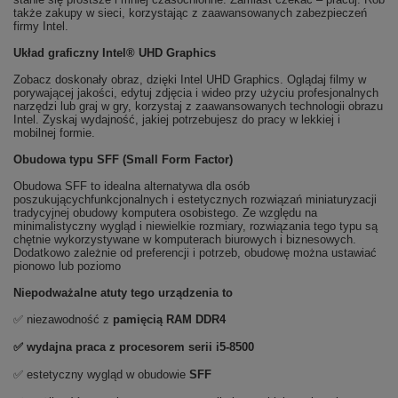
także zakupy w sieci, korzystając z zaawansowanych zabezpieczeń
firmy Intel.
Układ graficzny Intel® UHD Graphics
Zobacz doskonały obraz, dzięki Intel UHD Graphics. Oglądaj filmy w
porywającej jakości, edytuj zdjęcia i wideo przy użyciu profesjonalnych
narzędzi lub graj w gry, korzystaj z zaawansowanych technologii obrazu
Intel. Zyskaj wydajność, jakiej potrzebujesz do pracy w lekkiej i
mobilnej formie.
Obudowa typu SFF (Small Form Factor)
Obudowa SFF to idealna alternatywa dla osób
poszukującychfunkcjonalnych i estetycznych rozwiązań miniaturyzacji
tradycyjnej obudowy komputera osobistego. Ze względu na
minimalistyczny wygląd i niewielkie rozmiary, rozwiązania tego typu są
chętnie wykorzystywane w komputerach biurowych i biznesowych.
Dodatkowo zależnie od preferencji i potrzeb, obudowę można ustawiać
pionowo lub poziomo
Niepodważalne atuty tego urządzenia to
✅ niezawodność z
pamięcią RAM DDR4
✅ wydajna praca z p
rocesorem serii i5-8500
✅ estetyczny wygląd w obudowie
SFF