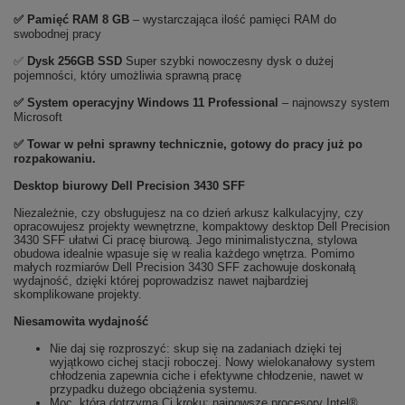
✅
Pami
ęć RAM 8 GB
– wystarczająca ilość pamięci RAM do
swobodnej pracy
✅
Dysk 256GB SSD
Super szybki nowoczesny dysk o dużej
pojemności, który umożliwia sprawną pracę
✅
System operacyjny Windows 11 Professional
– najnowszy system
Microsoft
✅ Towar w pełni sprawny technicznie, gotowy do pracy już po
rozpakowaniu.
Desktop biurowy Dell Precision 3430 SFF
Niezależnie, czy obsługujesz na co dzień arkusz kalkulacyjny, czy
opracowujesz projekty wewnętrzne, kompaktowy desktop Dell Precision
3430 SFF ułatwi Ci pracę biurową. Jego minimalistyczna, stylowa
obudowa idealnie wpasuje się w realia każdego wnętrza. Pomimo
małych rozmiarów Dell Precision 3430 SFF zachowuje doskonałą
wydajność, dzięki której poprowadzisz nawet najbardziej
skomplikowane projekty.
Niesamowita wydajność
Nie daj się rozproszyć: skup się na zadaniach dzięki tej
wyjątkowo cichej stacji roboczej. Nowy wielokanałowy system
chłodzenia zapewnia ciche i efektywne chłodzenie, nawet w
przypadku dużego obciążenia systemu.
Moc, która dotrzyma Ci kroku: najnowsze procesory Intel®