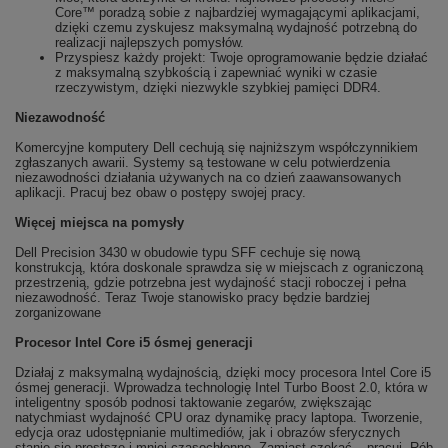
Core™ poradzą sobie z najbardziej wymagającymi aplikacjami,
dzięki czemu zyskujesz maksymalną wydajność potrzebną do
realizacji najlepszych pomysłów.
Przyspiesz każdy projekt: Twoje oprogramowanie będzie działać
z maksymalną szybkością i zapewniać wyniki w czasie
rzeczywistym, dzięki niezwykle szybkiej pamięci DDR4.
Niezawodność
Komercyjne komputery Dell cechują się najniższym współczynnikiem
zgłaszanych awarii. Systemy są testowane w celu potwierdzenia
niezawodności działania używanych na co dzień zaawansowanych
aplikacji. Pracuj bez obaw o postępy swojej pracy.
Więcej miejsca na pomysły
Dell Precision 3430 w obudowie typu SFF cechuje się nową
konstrukcją, która doskonale sprawdza się w miejscach z ograniczoną
przestrzenią, gdzie potrzebna jest wydajność stacji roboczej i pełna
niezawodność. Teraz Twoje stanowisko pracy będzie bardziej
zorganizowane
Procesor Intel Core i5 ósmej generacji
Działaj z maksymalną wydajnością, dzięki mocy procesora Intel Core i5
ósmej generacji. Wprowadza technologię Intel Turbo Boost 2.0, która w
inteligentny sposób podnosi taktowanie zegarów, zwiększając
natychmiast wydajność CPU oraz dynamikę pracy laptopa. Tworzenie,
edycja oraz udostępnianie multimediów, jak i obrazów sferycznych
stanie się prostsze i mniej czasochłonne. Zamiast czekać – pracuj. Rób