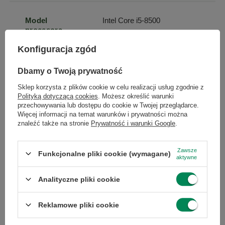
Model
Intel Core i5-8500
procesora
Konfiguracja zgód
Seria procesora
Intel Core i5
Dbamy o Twoją prywatność
Sklep korzysta z plików cookie w celu realizacji usług zgodnie z
Taktowanie
3.0
Polityką dotyczącą cookies
. Możesz określić warunki
bazowe
przechowywania lub dostępu do cookie w Twojej przeglądarce.
procesora
Więcej informacji na temat warunków i prywatności można
znaleźć także na stronie
Prywatność i warunki Google
.
Taktowanie
4.1
maksymalne
Zawsze
Funkcjonalne pliki cookie (wymagane)
procesora
aktywne
Analityczne pliki cookie
Pamięć
9
podręczna
Reklamowe pliki cookie
procesora