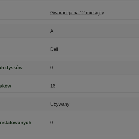
Gwarancja na 12 miesięcy
A
Dell
ych dysków
0
ysków
16
Używany
instalowanych
0