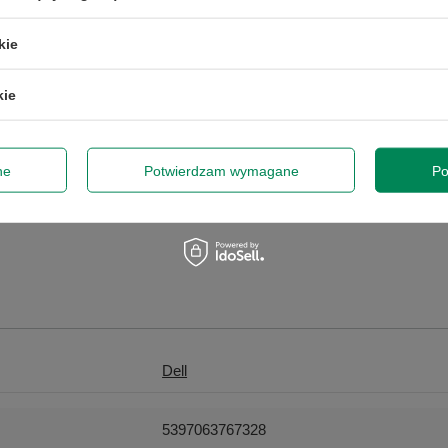
ej pomocy!
+48 796 758 658
info@greenc
kie
kie
ne
Potwierdzam wymagane
Po
Dell
5397063767328