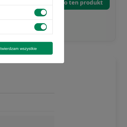
omputers.pl
Zapytaj o ten produkt
twierdzam wszystkie