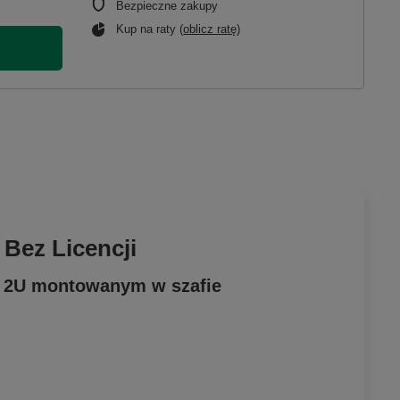
Bezpieczne zakupy
Kup na raty (
oblicz ratę
)
Bez Licencji
e 2U montowanym w szafie