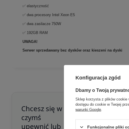
✅ elastyczność
✅ dwa procesory Intel Xeon E5
✅ dwa zasilacze 750W
✅ 192GB RAM
UWAGA!
Serwer sprzedawany bez dysków oraz kieszeni na dyski
Konfiguracja zgód
Dbamy o Twoją prywatn
Sklep korzysta z plików cookie 
dostępu do cookie w Twojej prz
Chcesz się w
warunki Google
.
czymś
upewnić lub
Funkcjonalne pliki 