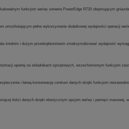
kalowalnym funkcjom we/wy serwera PowerEdge R720 obejmującym gniazda 
cjom umożliwiającym pełne wykorzystanie dodatkowej wydajności operacji we/
a średnim i dużym przedsiębiorstwom zmaksymalizować wydajność wymagają
ministracji opartej na składnikach sprzętowych, wszechstronnym funkcjom za
zpieczenia i łatwą konserwację centrum danych dzięki funkcjom niezawodnoś
nącej ilości danych dzięki elastycznym opcjom we/wy i pamięci masowej, w