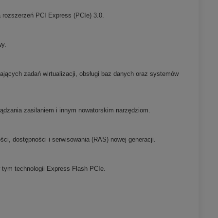
rozszerzeń PCI Express (PCIe) 3.0.
wy.
cych zadań wirtualizacji, obsługi baz danych oraz systemów
rządzania zasilaniem i innym nowatorskim narzędziom.
ci, dostępności i serwisowania (RAS) nowej generacji.
 tym technologii Express Flash PCIe.