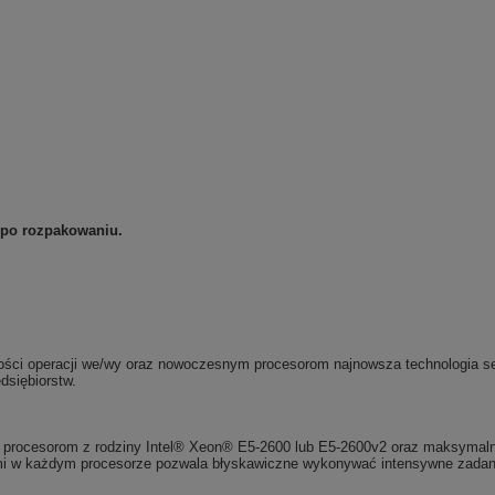
 po rozpakowaniu.
ności operacji we/wy oraz nowoczesnym procesorom najnowsza technologia se
dsiębiorstw.
ym procesorom z rodziny Intel® Xeon® E5-2600 lub E5-2600v2 oraz maksyma
mi w każdym procesorze pozwala błyskawiczne wykonywać intensywne zadani