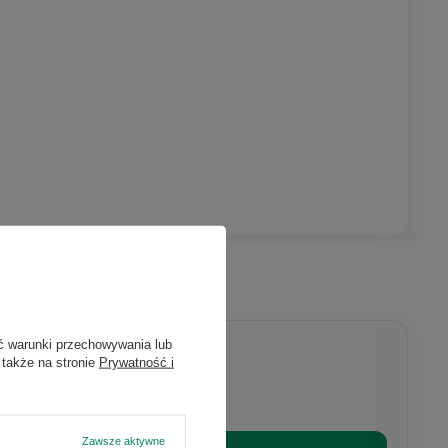
ć warunki przechowywania lub
 także na stronie
Prywatność i
Zawsze aktywne