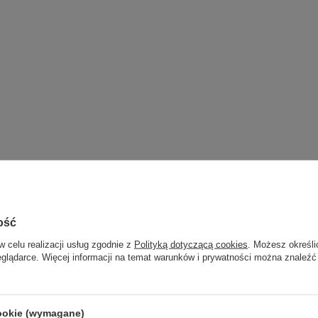
ość
w celu realizacji usług zgodnie z
Polityką dotyczącą cookies
. Możesz określi
eglądarce. Więcej informacji na temat warunków i prywatności można znaleźć
cookie (wymagane)