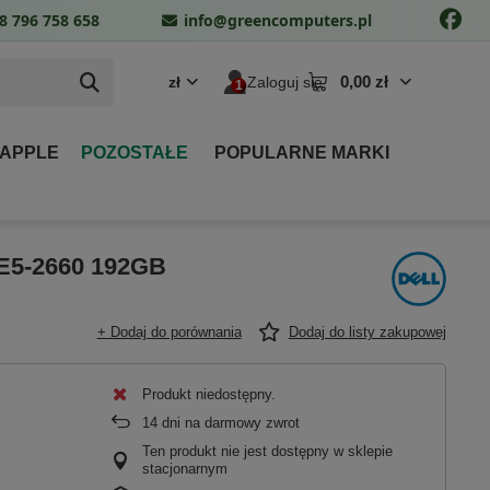
8 796 758 658
info@greencomputers.pl
0,00 zł
zł
Zaloguj się
 APPLE
POZOSTAŁE
POPULARNE MARKI
E5-2660 192GB
+ Dodaj do porównania
Dodaj do listy zakupowej
Produkt niedostępny
14
dni na darmowy zwrot
Ten produkt nie jest dostępny w sklepie
stacjonarnym