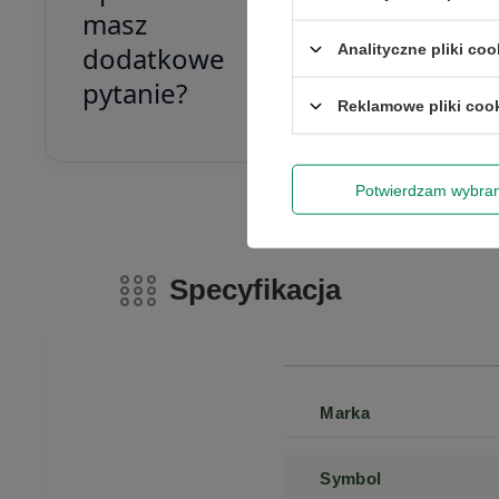
Skorzystaj z nasz
masz
Analityczne pliki coo
dodatkowe
pytanie?
Reklamowe pliki coo
Potwierdzam wybra
Specyfikacja
Marka
Symbol