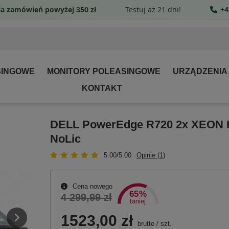
a zamówień powyżej 350 zł
Testuj aż 21 dni!
+4
SINGOWE
MONITORY POLEASINGOWE
URZĄDZENIA
KONTAKT
DELL PowerEdge R720 2x XEON 
NoLic
5.00/5.00
Opinie (1)
Cena nowego
65%
4 299,99 zł
taniej
1523,00 zł
brutto
/
szt.