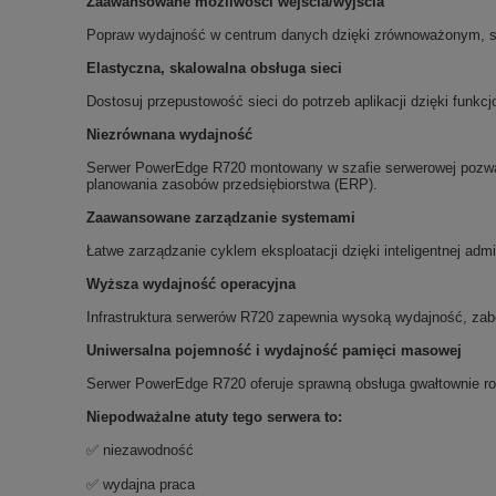
Zaawansowane możliwości wejścia/wyjścia
Popraw wydajność w centrum danych dzięki zrównoważonym, s
Elastyczna, skalowalna obsługa sieci
Dostosuj przepustowość sieci do potrzeb aplikacji dzięki funk
Niezrównana wydajność
Serwer PowerEdge R720 montowany w szafie serwerowej pozwal
planowania zasobów przedsiębiorstwa (ERP).
Zaawansowane zarządzanie systemami
Łatwe zarządzanie cyklem eksploatacji dzięki inteligentnej ad
Wyższa wydajność operacyjna
Infrastruktura serwerów R720 zapewnia wysoką wydajność, zabe
Uniwersalna pojemność i wydajność pamięci masowej
Serwer PowerEdge R720 oferuje sprawną obsługa gwałtownie ros
Niepodważalne atuty tego serwera to:
✅ niezawodność
✅ wydajna praca