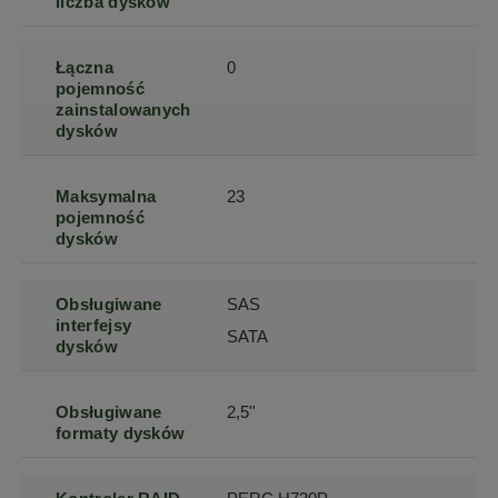
liczba dysków
Łączna
0
pojemność
zainstalowanych
dysków
Maksymalna
23
pojemność
dysków
Obsługiwane
SAS
interfejsy
SATA
dysków
Obsługiwane
2,5''
formaty dysków