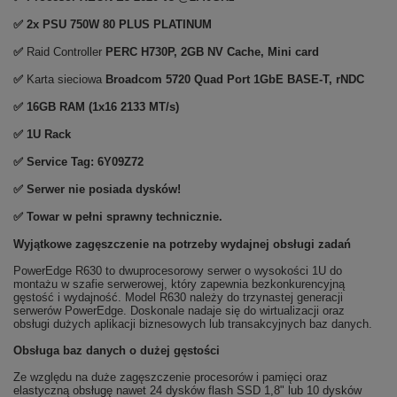
✅ 2x PSU 750W 80 PLUS PLATINUM
✅
Raid Controller
PERC H730P, 2GB NV Cache, Mini card
✅
Karta sieciowa
Broadcom 5720 Quad Port 1GbE BASE-T, rNDC
✅ 16GB RAM (1x16 2133 MT/s)
✅ 1U Rack
✅ Service Tag: 6Y09Z72
✅ Serwer nie posiada dysków!
✅ Towar w pełni sprawny technicznie.
Wyjątkowe zagęszczenie na potrzeby wydajnej obsługi zadań
PowerEdge R630 to dwuprocesorowy serwer o wysokości 1U do
montażu w szafie serwerowej, który zapewnia bezkonkurencyjną
gęstość i wydajność. Model R630 należy do trzynastej generacji
serwerów PowerEdge. Doskonale nadaje się do wirtualizacji oraz
obsługi dużych aplikacji biznesowych lub transakcyjnych baz danych.
Obsługa baz danych o dużej gęstości
Ze względu na duże zagęszczenie procesorów i pamięci oraz
elastyczną obsługę nawet 24 dysków flash SSD 1,8" lub 10 dysków