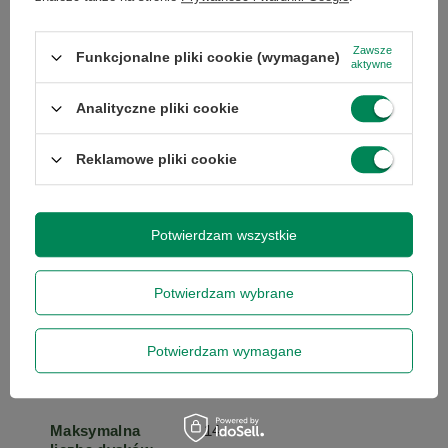
Częstotliwość
2.4
Zawsze
Funkcjonalne pliki cookie (wymagane)
taktowania
aktywne
procesora
Analityczne pliki cookie
Liczba
1
zainstalowanych
Reklamowe pliki cookie
procesorów
Potwierdzam wszystkie
Maksymalna
2
liczba
procesorów
Potwierdzam wybrane
Liczba
0
Potwierdzam wymagane
zainstalowanych
dysków
Maksymalna
14