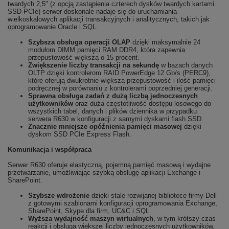
twardych 2,5" (z opcją zastąpienia czterech dysków twardych kartami
SSD PCIe) serwer doskonale nadaje się do uruchamiania
wielkoskalowych aplikacji transakcyjnych i analitycznych, takich jak
oprogramowanie Oracle i SQL.
Szybsza obsługa operacji OLAP
dzięki maksymalnie 24
modułom DIMM pamięci RAM DDR4, która zapewnia
przepustowość większą o 15 procent.
Zwiększenie liczby transakcji na sekundę
w bazach danych
OLTP dzięki kontrolerom RAID PowerEdge 12 Gb/s (PERC9),
które oferują dwukrotnie większą przepustowość i ilość pamięci
podręcznej w porównaniu z kontrolerami poprzedniej generacji.
Sprawna obsługa zadań z dużą liczbą jednoczesnych
użytkowników
oraz duża częstotliwość dostępu losowego do
wszystkich tabel, danych i plików dziennika w przypadku
serwera R630 w konfiguracji z samymi dyskami flash SSD.
Znacznie mniejsze opóźnienia pamięci masowej
dzięki
dyskom SSD PCIe Express Flash.
Komunikacja i współpraca
Serwer R630 oferuje elastyczną, pojemną pamięć masową i wydajne
przetwarzanie, umożliwiając szybką obsługę aplikacji Exchange i
SharePoint.
Szybsze wdrożenie
dzięki stale rozwijanej bibliotece firmy Dell
z gotowymi szablonami konfiguracji oprogramowania Exchange,
SharePoint, Skype dla firm, UC&C i SQL.
Wyższa wydajność maszyn wirtualnych
, w tym krótszy czas
reakcji i obsługa większej liczby jednoczesnych użytkowników,