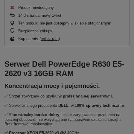
Produkt niedostępny
14
dni na darmowy zwrot
Ten produkt nie jest dostępny w sklepie stacjonarnym
Bezpieczne zakupy
Kup na raty (
oblicz ratę
)
Serwer Dell PowerEdge R630 E5-
2620 v3 16GB RAM
Koncentracja mocy i pojemności.
✅ Sprzęt stworzony do użytku
w profesjonalnej serwerowni
.
✅ Serwer znanego producenta
DELL
, w
100% sprawny technicznie
.
✅ Stan wizualny
bardzo dobry
,
lekkie zarysowania i przetarcia na
bocznej obudowie, nie wpływają one na poprawne działanie sprzętu.
Brak frontowej maskownicy
✅ Procesor XEON E5-2620 v3 @2.40GHz