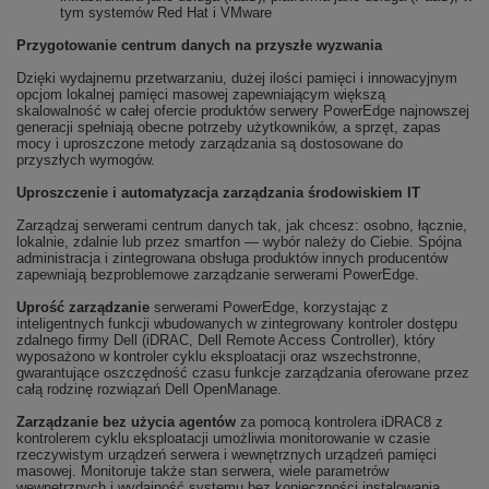
tym systemów Red Hat i VMware
Przygotowanie centrum danych na przyszłe wyzwania
Dzięki wydajnemu przetwarzaniu, dużej ilości pamięci i innowacyjnym
opcjom lokalnej pamięci masowej zapewniającym większą
skalowalność w całej ofercie produktów serwery PowerEdge najnowszej
generacji spełniają obecne potrzeby użytkowników, a sprzęt, zapas
mocy i uproszczone metody zarządzania są dostosowane do
przyszłych wymogów.
Uproszczenie i automatyzacja zarządzania środowiskiem IT
Zarządzaj serwerami centrum danych tak, jak chcesz: osobno, łącznie,
lokalnie, zdalnie lub przez smartfon — wybór należy do Ciebie. Spójna
administracja i zintegrowana obsługa produktów innych producentów
zapewniają bezproblemowe zarządzanie serwerami PowerEdge.
Uprość zarządzanie
serwerami PowerEdge, korzystając z
inteligentnych funkcji wbudowanych w zintegrowany kontroler dostępu
zdalnego firmy Dell (iDRAC, Dell Remote Access Controller), który
wyposażono w kontroler cyklu eksploatacji oraz wszechstronne,
gwarantujące oszczędność czasu funkcje zarządzania oferowane przez
całą rodzinę rozwiązań Dell OpenManage.
Zarządzanie bez użycia agentów
za pomocą kontrolera iDRAC8 z
kontrolerem cyklu eksploatacji umożliwia monitorowanie w czasie
rzeczywistym urządzeń serwera i wewnętrznych urządzeń pamięci
masowej. Monitoruje także stan serwera, wiele parametrów
wewnętrznych i wydajność systemu bez konieczności instalowania