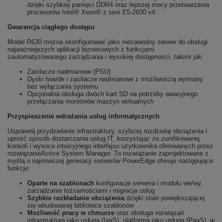
dzięki szybkiej pamięci DDR4 oraz lepszej mocy przetwarzania
procesorów Intel® Xeon® z serii E5-2600 v4.
Gwarancja ciągłego dostępu
Model R630 można skonfigurować jako niezawodny serwer do obsługi
najważniejszych aplikacji biznesowych z funkcjami
zautomatyzowanego zarządzania i wysokiej dostępności, takimi jak:
Zasilacze nadmiarowe (PSU)
Dyski twarde i zasilacze nadmiarowe z możliwością wymiany
bez wyłączania systemu
Opcjonalna obsługa dwóch kart SD na potrzeby awaryjnego
przełączania monitorów maszyn wirtualnych
Przyspieszenie wdrażania usług informatycznych
Usprawnij przydzielanie infrastruktury, szybciej rozdzielaj obciążenia i
uprość sposób dostarczania usług IT, korzystając ze zunifikowanej
konsoli i wysoce intuicyjnego interfejsu użytkownika oferowanych przez
rozwiązanieActive System Manager. To rozwiązanie zaprojektowane z
myślą o najnowszej generacji serwerów PowerEdge oferuje następujące
funkcje:
Oparte na szablonach
konfiguracje serwera i modułu we/wy,
zarządzanie tożsamościami i migracja usług
Szybkie rozkładanie obciążenia
dzięki stale powiększającej
się wbudowanej bibliotece szablonów
Możliwość pracy w chmurze
oraz obsługa rozwiązań
infrastruktura jako usługa (IaaS), platforma jako usługa (PaaS), w