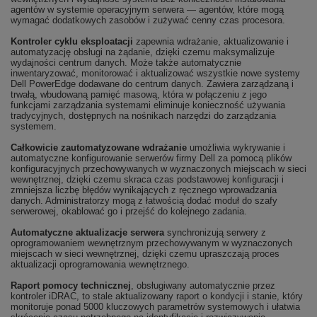
agentów w systemie operacyjnym serwera — agentów, które mogą
wymagać dodatkowych zasobów i zużywać cenny czas procesora.
Kontroler cyklu eksploatacji
zapewnia wdrażanie, aktualizowanie i
automatyzację obsługi na żądanie, dzięki czemu maksymalizuje
wydajności centrum danych. Może także automatycznie
inwentaryzować, monitorować i aktualizować wszystkie nowe systemy
Dell PowerEdge dodawane do centrum danych. Zawiera zarządzaną i
trwałą, wbudowaną pamięć masową, która w połączeniu z jego
funkcjami zarządzania systemami eliminuje konieczność używania
tradycyjnych, dostępnych na nośnikach narzędzi do zarządzania
systemem.
Całkowicie zautomatyzowane wdrażanie
umożliwia wykrywanie i
automatyczne konfigurowanie serwerów firmy Dell za pomocą plików
konfiguracyjnych przechowywanych w wyznaczonych miejscach w sieci
wewnętrznej, dzięki czemu skraca czas podstawowej konfiguracji i
zmniejsza liczbę błędów wynikających z ręcznego wprowadzania
danych. Administratorzy mogą z łatwością dodać moduł do szafy
serwerowej, okablować go i przejść do kolejnego zadania.
Automatyczne aktualizacje serwera
synchronizują serwery z
oprogramowaniem wewnętrznym przechowywanym w wyznaczonych
miejscach w sieci wewnętrznej, dzięki czemu upraszczają proces
aktualizacji oprogramowania wewnętrznego.
Raport pomocy technicznej
, obsługiwany automatycznie przez
kontroler iDRAC, to stale aktualizowany raport o kondycji i stanie, który
monitoruje ponad 5000 kluczowych parametrów systemowych i ułatwia