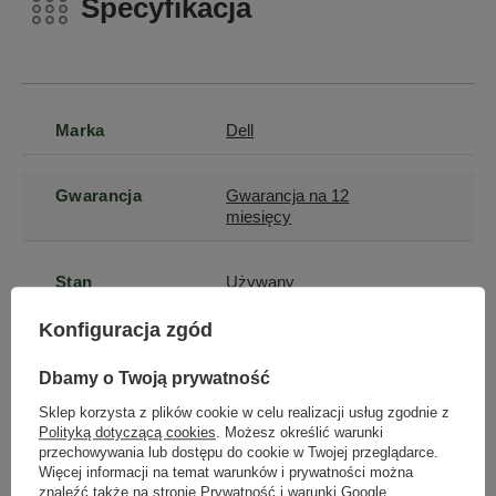
Specyfikacja
Marka
Dell
Gwarancja
Gwarancja na 12
miesięcy
Stan
Używany
Konfiguracja zgód
Klasa
A
Dbamy o Twoją prywatność
Marka
Dell
Sklep korzysta z plików cookie w celu realizacji usług zgodnie z
Polityką dotyczącą cookies
. Możesz określić warunki
przechowywania lub dostępu do cookie w Twojej przeglądarce.
Więcej informacji na temat warunków i prywatności można
Procesor
E5-2620 v3
znaleźć także na stronie
Prywatność i warunki Google
.