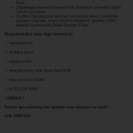
Boot.
Zapobiegaj nieautoryzowanym lub złośliwym zmianom dzięki
Server Lockdown.
Szybko i bezpiecznie wyczyść wszystkie dane z nośników
pamięci masowej, w tym dysków twardych, dysków SSD i
pamięci systemowej dzięki System Erase.
Niepodważalne atuty tego serwera to:
✅ niezawodność
✅ wydajna praca
✅ elastyczność
✅ dwa procesory Intel Xeon Gold 5118
✅ dwa zasilacze 550W
✅ aż 512 GB RAM
! UWAGA !
Serwer sprzedawany bez dysków oraz kieszeni na dyski
S/N: 9SMT6Z2