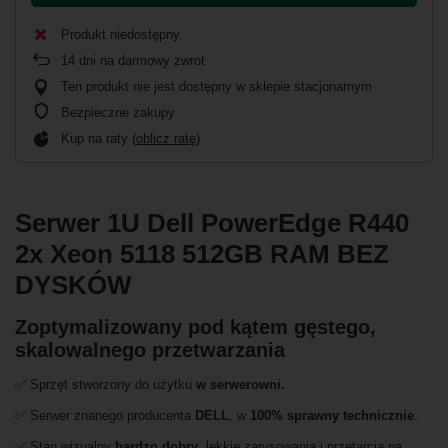
Produkt niedostępny
14
dni na darmowy zwrot
Ten produkt nie jest dostępny w sklepie stacjonarnym
Bezpieczne zakupy
Kup na raty (
oblicz ratę
)
Serwer 1U Dell PowerEdge R440
2x Xeon 5118 512GB RAM BEZ
DYSKÓW
Zoptymalizowany pod kątem gęstego,
skalowalnego przetwarzania
✅ Sprzęt stworzony do użytku
w serwerowni
.
✅ Serwer znanego producenta
DELL
, w
100% sprawny technicznie
.
✅ Stan wizualny
bardzo dobry
,
lekkie zarysowania i przetarcia na