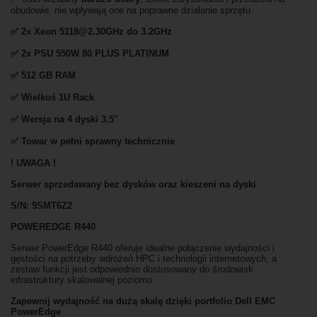
obudowie, nie wpływają one na poprawne działanie sprzętu.
✅ 2x Xeon 5118@2.30GHz do 3.2GHz
✅ 2x PSU 550W 80 PLUS PLATINUM
✅ 512 GB RAM
✅ Wielkoś 1U Rack
✅ Wersja na 4 dyski 3,5"
✅ Towar w pełni sprawny technicznie
! UWAGA !
Serwer sprzedawany bez dysków oraz kieszeni na dyski
S/N: 9SMT6Z2
POWEREDGE R440
Serwer PowerEdge R440 oferuje idealne połączenie wydajności i
gęstości na potrzeby wdrożeń HPC i technologii internetowych, a
zestaw funkcji jest odpowiednio dostosowany do środowisk
infrastruktury skalowalnej poziomo.
Zapewnij wydajność na dużą skalę dzięki portfolio Dell EMC
PowerEdge