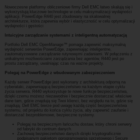
Nowoczesne platformy obliczeniowe firmy Dell EMC łatwo skalują się i
wykorzystują kluczowe technologie w celu maksymalizacji wydajności
aplikacji. PowerEdge R440 jest zbudowany na skalowalnej
architekturze, która zapewnia wybór i elastyczność w celu optymalizacji
wydajności i gęstości
Intuicyjne zarządzanie systemami z inteligentną automatyzacją
Portfolio Dell EMC OpenManage™ pomaga zapewnić maksymalną
wydajność serwerów PowerEdge, zapewniając inteligentne,
zautomatyzowane zarządzanie rutynowymi zadaniami. W połączeniu z
unikalnymi możliwościami zarządzania bez agentów, R440 jest po
prostu zarządzany, uwalniając czas na ważne projekty.
Polegaj na PowerEdge z wbudowanym zabezpieczeniem
Każdy serwer PowerEdge jest wykonany z architekturą odporną na
cyberataki, zapewniającą bezpieczeństwo na każdym etapie cyklu
życia serwera. R440 wykorzystuje te nowe funkcje bezpieczeństwa,
dzięki czemu możesz niezawodnie i bezpiecznie dostarczać właściwe
dane tam, gdzie znajdują się Twoi klienci, bez względu na to, gdzie się
znajdują. Dell EMC bierze pod uwagę każdą część bezpieczeństwa
systemu, od projektu do końca cyklu życia, aby zapewnić zaufanie i
dostarczać bezproblemowe, bezpieczne systemy.
Polegaj na bezpiecznym łańcuchu dostaw, który chroni serwery
od fabryki do centrum danych.
Zachowaj bezpieczeństwo danych dzięki kryptograficznie
podpisanym pakietom oprogramowania sprzętowego i Secure