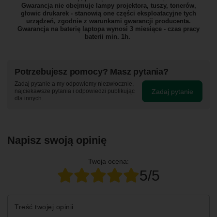
Gwarancja nie obejmuje lampy projektora, tuszy, tonerów,
głowic drukarek - stanowią one części eksploatacyjne tych
urządzeń, zgodnie z warunkami gwarancji producenta.
Gwarancja na baterię laptopa wynosi 3 miesiące - czas pracy
baterii min. 1h.
Potrzebujesz pomocy? Masz pytania?
Zadaj pytanie a my odpowiemy niezwłocznie,
Zadaj pytanie
najciekawsze pytania i odpowiedzi publikując
dla innych.
Napisz swoją opinię
Twoja ocena:
5/5
Treść twojej opinii