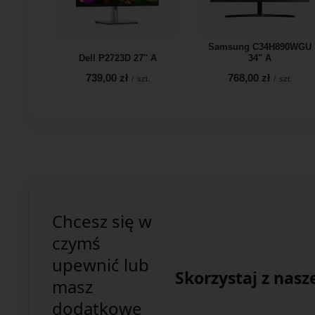
Samsung C34H890WGU
Dell P2723D 27'' A
34" A
739,00 zł
768,00 zł
/
szt.
/
szt.
Chcesz się w
czymś
upewnić lub
Skorzystaj z nasz
masz
dodatkowe