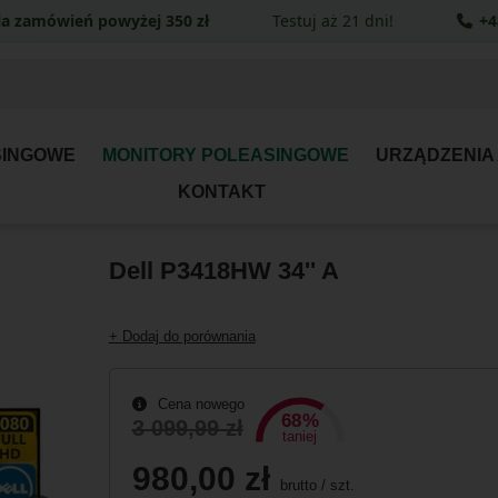
a zamówień powyżej 350 zł
Testuj aż 21 dni!
+4
SINGOWE
MONITORY POLEASINGOWE
URZĄDZENIA
KONTAKT
Dell P3418HW 34'' A
+ Dodaj do porównania
Cena nowego
68%
3 099,99 zł
taniej
980,00 zł
brutto
/
szt.