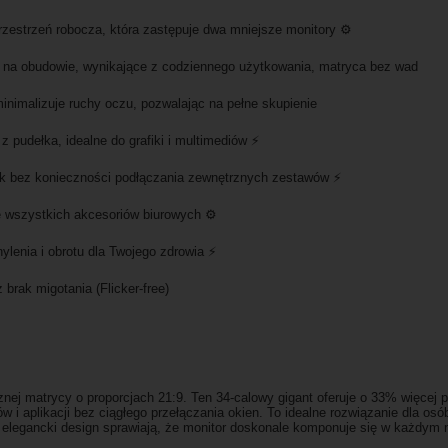
zestrzeń robocza, która zastępuje dwa mniejsze monitory ⚙️
i na obudowie, wynikające z codziennego użytkowania, matryca bez wad
inimalizuje ruchy oczu, pozwalając na pełne skupienie
z pudełka, idealne do grafiki i multimediów ⚡
ęk bez konieczności podłączania zewnętrznych zestawów ⚡
e wszystkich akcesoriów biurowych ⚙️
ylenia i obrotu dla Twojego zdrowia ⚡
brak migotania (Flicker-free)
nej matrycy o proporcjach 21:9. Ten 34-calowy gigant oferuje o 33% więcej p
 i aplikacji bez ciągłego przełączania okien. To idealne rozwiązanie dla os
i elegancki design sprawiają, że monitor doskonale komponuje się w każdym