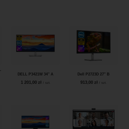
L
DELL P3421W 34'' A
Dell P2723D 27" B
1 201,00 zł
913,00 zł
/
szt.
/
szt.