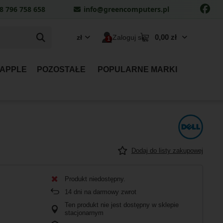
8 796 758 658
info@greencomputers.pl
0,00 zł
zł
Zaloguj się
 APPLE
POZOSTAŁE
POPULARNE MARKI
Dodaj do listy zakupowej
Produkt niedostępny
14
dni na darmowy zwrot
Ten produkt nie jest dostępny w sklepie
stacjonarnym