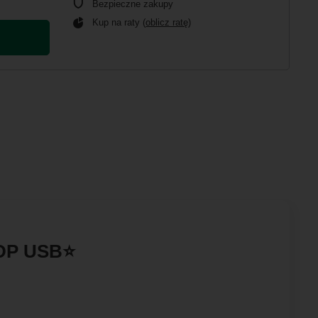
Bezpieczne zakupy
Kup na raty (
oblicz ratę
)
 DP USB⭐