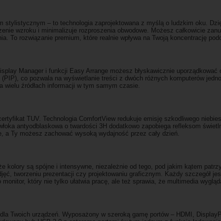
m stylistycznym – to technologia zaprojektowana z myślą o ludzkim oku. Dzi
zenie wzroku i minimalizuje rozproszenia obwodowe. Możesz całkowicie zanur
ia. To rozwiązanie premium, które realnie wpływa na Twoją koncentrację podc
Display Manager i funkcji Easy Arrange możesz błyskawicznie uporządkować ot
re (PIP), co pozwala na wyświetlanie treści z dwóch różnych komputerów jedn
a wielu źródłach informacji w tym samym czasie.
ertyfikat TUV. Technologia ComfortView redukuje emisję szkodliwego niebiesk
włoka antyodblaskowa o twardości 3H dodatkowo zapobiega refleksom świetl
e, a Ty możesz zachować wysoką wydajność przez cały dzień.
że kolory są spójne i intensywne, niezależnie od tego, pod jakim kątem pat
jęć, tworzeniu prezentacji czy projektowaniu graficznym. Każdy szczegół jes
monitor, który nie tylko ułatwia pracę, ale też sprawia, że multimedia wyglą
ca dla Twoich urządzeń. Wyposażony w szeroką gamę portów – HDMI, DisplayP