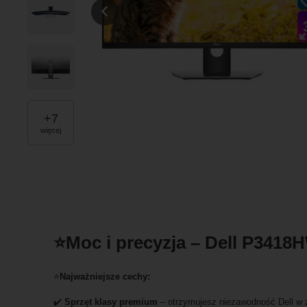
+
7
więcej
⭐Moc i precyzja – Dell P341
⭐
Najważniejsze cechy:
✔️
Sprzęt klasy premium
– otrzymujesz niezawodność Dell w z