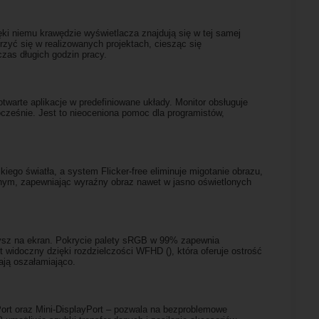
ęki niemu krawędzie wyświetlacza znajdują się w tej samej
zyć się w realizowanych projektach, ciesząc się
zas długich godzin pracy.
warte aplikacje w predefiniowane układy. Monitor obsługuje
ocześnie. Jest to nieoceniona pomoc dla programistów,
iego światła, a system Flicker-free eliminuje migotanie obrazu,
nym, zapewniając wyraźny obraz nawet w jasno oświetlonych
rzysz na ekran. Pokrycie palety sRGB w 99% zapewnia
t widoczny dzięki rozdzielczości WFHD (), która oferuje ostrość
dają oszałamiająco.
ort oraz Mini-DisplayPort – pozwala na bezproblemowe