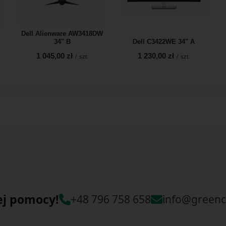
Dell Alienware AW3418DW
34'' B
Dell C3422WE 34'' A
1 045,00 zł
1 230,00 zł
/
szt.
/
szt.
ej pomocy!
+48 796 758 658
info@greenc