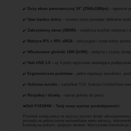
✔️
Duży ekran panoramiczny 34” (2560x1080px)
– ogromna pr
✔️
Stan bardzo dobry
– monitor może posiadać delikatne rysk
✔️
Zakrzywiony ekran (3800R)
– zwiększa komfort widzenia i m
✔️
Matryca IPS z 99% sRGB
– precyzyjne i żywe kolory prosto 
✔️
Wbudowane głośniki 18W (2x9W)
– potężny i czysty dźwi
✔️
Hub USB 3.0
– aż 4 porty wyjściowe ułatwiające podłączeni
✔️
Ergonomiczna podstawa
– pełna regulacja wysokości, poch
✔️
Ochrona wzroku
– certyfikat TUV, funkcja ComfortView oraz 
✔️
Rozpakuj i działaj
– sprzęt gotowy do pracy
➡️Dell P3418HW – Twój nowy wymiar produktywności
Przenieś swoją pracę na wyższy poziom dzięki ultra-panoramicz
pozwala na jednoczesne wyświetlanie wielu arkuszy, dokumentów
kontrolą na jednym, spójnym ekranie. Wytrzymała konstrukcja 