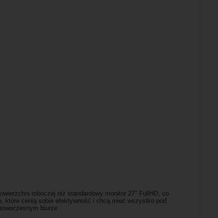
owierzchni roboczej niż standardowy monitor 27" FullHD, co
ób, które cenią sobie efektywność i chcą mieć wszystko pod
 nowoczesnym biurze .