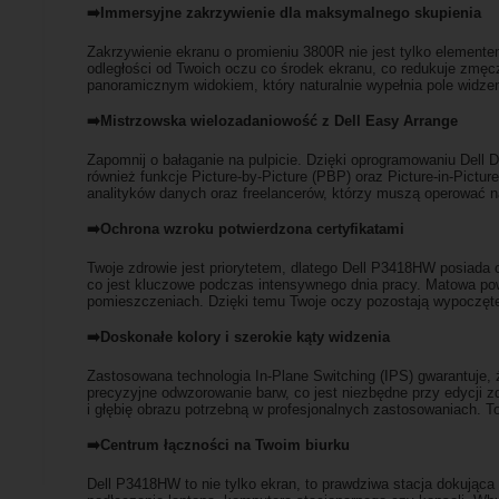
➡️Immersyjne zakrzywienie dla maksymalnego skupienia
Zakrzywienie ekranu o promieniu 3800R nie jest tylko elemente
odległości od Twoich oczu co środek ekranu, co redukuje zmęc
panoramicznym widokiem, który naturalnie wypełnia pole widzen
➡️Mistrzowska wielozadaniowość z Dell Easy Arrange
Zapomnij o bałaganie na pulpicie. Dzięki oprogramowaniu Dell 
również funkcje Picture-by-Picture (PBP) oraz Picture-in-Pictu
analityków danych oraz freelancerów, którzy muszą operować n
➡️Ochrona wzroku potwierdzona certyfikatami
Twoje zdrowie jest priorytetem, dlatego Dell P3418HW posiada c
co jest kluczowe podczas intensywnego dnia pracy. Matowa po
pomieszczeniach. Dzięki temu Twoje oczy pozostają wypoczęt
➡️Doskonałe kolory i szerokie kąty widzenia
Zastosowana technologia In-Plane Switching (IPS) gwarantuje, 
precyzyjne odwzorowanie barw, co jest niezbędne przy edycji zd
i głębię obrazu potrzebną w profesjonalnych zastosowaniach. To 
➡️Centrum łączności na Twoim biurku
Dell P3418HW to nie tylko ekran, to prawdziwa stacja dokują