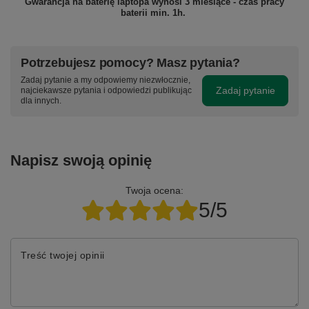
Gwarancja na baterię laptopa wynosi 3 miesiące - czas pracy
baterii min. 1h.
Potrzebujesz pomocy? Masz pytania?
Zadaj pytanie a my odpowiemy niezwłocznie,
Zadaj pytanie
najciekawsze pytania i odpowiedzi publikując
dla innych.
Napisz swoją opinię
Twoja ocena:
5/5
Treść twojej opinii