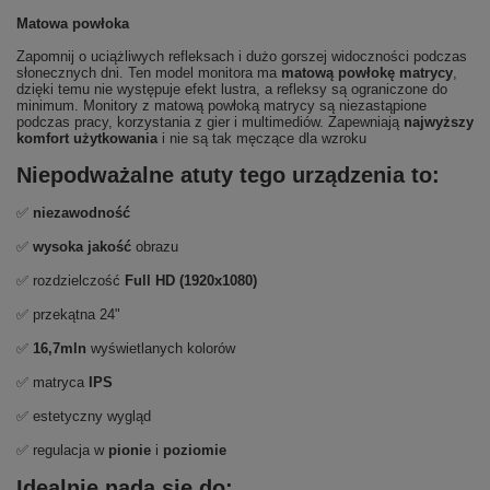
Matowa powłoka
Zapomnij o uciążliwych refleksach i dużo gorszej widoczności podczas
słonecznych dni. Ten model monitora ma
matową powłokę matrycy
,
dzięki temu nie występuje efekt lustra, a refleksy są ograniczone do
minimum. Monitory z matową powłoką matrycy są niezastąpione
podczas pracy, korzystania z gier i multimediów. Zapewniają
najwyższy
komfort użytkowania
i nie są tak męczące dla wzroku
Niepodważalne atuty tego urządzenia to:
✅
niezawodność
✅
wysoka jakość
obrazu
✅ rozdzielczość
Full HD (1920x1080)
✅ przekątna 24"
✅
16,7mln
wyświetlanych kolorów
✅ matryca
IPS
✅ estetyczny wygląd
✅ regulacja w
pionie
i
poziomie
Idealnie nada się do: