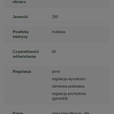
obrazu
Jasność
250
Powłoka
matowa
matrycy
Częstotliwość
60
odświeżania
Regulacja
pivot
regulacja wysokości
obrotowa podstawa
regulacja pochylenia
(góra/dół)
Klasa
stara klasyfikacja - dla