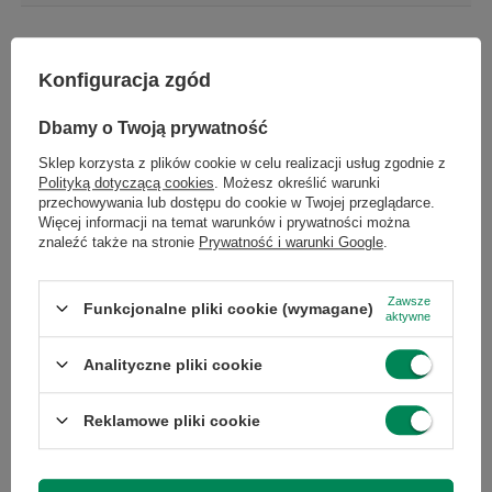
Kod producenta
036WJX
Konfiguracja zgód
Marka
Dell
Dbamy o Twoją prywatność
Sklep korzysta z plików cookie w celu realizacji usług zgodnie z
Model
P2414Hb
Polityką dotyczącą cookies
. Możesz określić warunki
przechowywania lub dostępu do cookie w Twojej przeglądarce.
Więcej informacji na temat warunków i prywatności można
Przekątna
24
znaleźć także na stronie
Prywatność i warunki Google
.
ekranu (cale)
Zawsze
Funkcjonalne pliki cookie (wymagane)
aktywne
Stan
Używany
Analityczne pliki cookie
Rodzaj
LED
podświetlania
Reklamowe pliki cookie
Przekątna
23.8