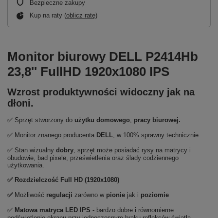
Bezpieczne zakupy
Kup na raty (
oblicz ratę
)
Monitor biurowy DELL P2414Hb
23,8'' FullHD 1920x1080 IPS
Wzrost produktywności widoczny jak na
dłoni.
✅ Sprzęt stworzony do
użytku domowego
,
pracy biurowej.
✅ Monitor znanego producenta
DELL
, w 100% sprawny technicznie.
✅ Stan wizualny
dobry
, sprzęt może posiadać rysy na matrycy i
obudowie, bad pixele, prześwietlenia oraz ślady codziennego
użytkowania.
✅ Rozdzielczość Full HD (1920x1080)
✅
Możliwość
regulacji
zarówno
w
pionie
jak i
poziomie
✅
Matowa matryca LED IPS
- bardzo dobre i równomierne
podświetlenie ekranu przy jednoczesnym braku refleksów światła