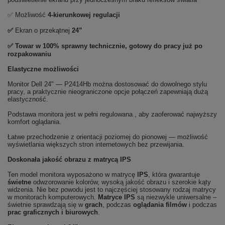
✅ Możliwość
4-kierunkowej regulacji
✅
Ekran o przekątnej
24”
✅ Towar w 100% sprawny technicznie, gotowy do pracy już po
rozpakowaniu
Elastyczne możliwości
Monitor Dell 24" — P2414Hb można dostosować do dowolnego stylu
pracy, a praktycznie nieograniczone opcje połączeń zapewniają dużą
elastyczność.
Podstawa monitora jest w pełni regulowana , aby zaoferować najwyższy
komfort oglądania.
Łatwe przechodzenie z orientacji poziomej do pionowej — możliwość
wyświetlania większych stron internetowych bez przewijania.
Doskonała jakość obrazu z matrycą IPS
Ten model monitora wyposażono w matrycę
IPS
, która gwarantuje
świetne
odwzorowanie kolorów, wysoką jakość obrazu i szerokie kąty
widzenia. Nie bez powodu jest to najczęściej stosowany rodzaj matrycy
w monitorach komputerowych.
Matryce IPS
są niezwykle uniwersalne –
świetnie sprawdzają się w
grach
, podczas
oglądania filmów
i podczas
prac graficznych i biurowych
.