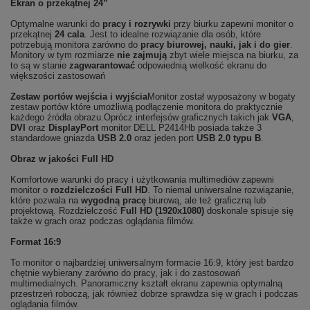
Ekran o przekątnej 24”
Optymalne warunki do
pracy i rozrywki
przy biurku zapewni monitor o
przekątnej
24 cala
. Jest to idealne rozwiązanie dla osób, które
potrzebują monitora zarówno do
pracy biurowej, nauki, jak i do gier
.
Monitory w tym rozmiarze
nie zajmują
zbyt wiele miejsca na biurku, za
to są w stanie
zagwarantować
odpowiednią wielkość ekranu do
większości zastosowań
Zestaw portów wejścia i wyjścia
Monitor został wyposażony w bogaty
zestaw portów które umożliwią podłączenie monitora do praktycznie
każdego źródła obrazu.Oprócz interfejsów graficznych takich jak
VGA
,
DVI
oraz
DisplayPort
monitor DELL P2414Hb posiada także 3
standardowe gniazda
USB 2.0
oraz jeden port
USB 2.0 typu B
.
Obraz w jakości Full HD
Komfortowe warunki do pracy i użytkowania multimediów zapewni
monitor o
rozdzielczości Full HD
. To niemal uniwersalne rozwiązanie,
które pozwala na
wygodną pracę
biurową, ale też graficzną lub
projektową. Rozdzielczość
Full HD (1920x1080)
doskonale spisuje się
także w grach oraz podczas oglądania filmów.
Format 16:9
To monitor o najbardziej uniwersalnym formacie 16:9, który jest bardzo
chętnie wybierany zarówno do pracy, jak i do zastosowań
multimedialnych. Panoramiczny kształt ekranu zapewnia optymalną
przestrzeń roboczą, jak również dobrze sprawdza się w grach i podczas
oglądania filmów.