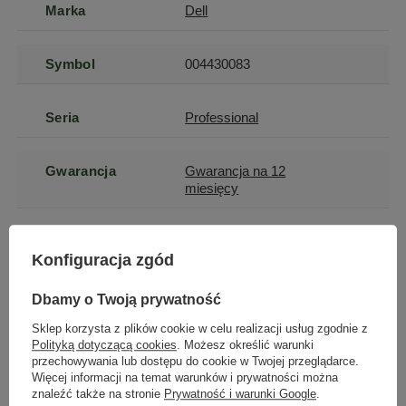
Marka
Dell
Symbol
004430083
Seria
Professional
Gwarancja
Gwarancja na 12
miesięcy
Stan
Używany
Konfiguracja zgód
Kod producenta
20256-3
Dbamy o Twoją prywatność
Sklep korzysta z plików cookie w celu realizacji usług zgodnie z
Polityką dotyczącą cookies
. Możesz określić warunki
Marka
Dell
przechowywania lub dostępu do cookie w Twojej przeglądarce.
Więcej informacji na temat warunków i prywatności można
znaleźć także na stronie
Prywatność i warunki Google
.
Model
P2213F