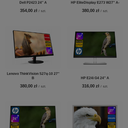
Dell P2423 24'' A
HP EliteDisplay E273 W27'' A-
354,00 zł
380,00 zł
/
szt.
/
szt.
Lenovo ThinkVision S27q-10 27''
B
HP E24i G4 24'' A
380,00 zł
316,00 zł
/
szt.
/
szt.