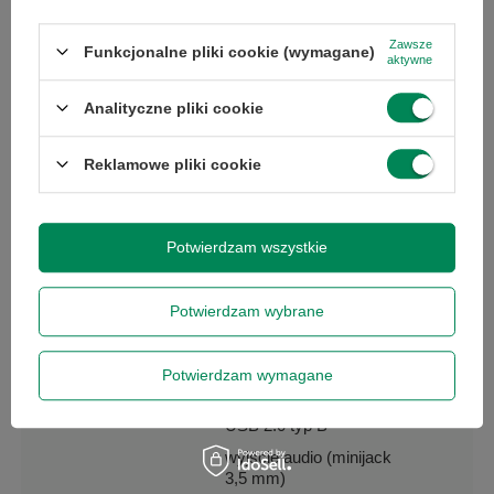
Zawsze
Funkcjonalne pliki cookie (wymagane)
Przekątna
22
aktywne
ekranu (cale)
Analityczne pliki cookie
Rodzaj
LED
Reklamowe pliki cookie
podświetlania
Typ matrycy
TN
Potwierdzam wszystkie
Złącza
D-Sub (VGA)
Potwierdzam wybrane
DVI-D
DisplayPort
Potwierdzam wymagane
USB 2.0 typ A
USB 2.0 typ B
wyjście audio (minijack
3,5 mm)