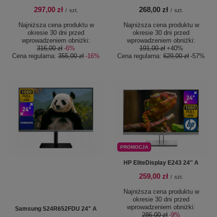
297,00 zł
268,00 zł
/
szt.
/
szt.
Najniższa cena produktu w
Najniższa cena produktu w
okresie 30 dni przed
okresie 30 dni przed
wprowadzeniem obniżki:
wprowadzeniem obniżki:
316,00 zł
-6%
191,00 zł
+40%
Cena regularna:
355,00 zł
-16%
Cena regularna:
629,00 zł
-57%
PROMOCJA
HP EliteDisplay E243 24'' A
259,00 zł
/
szt.
Najniższa cena produktu w
okresie 30 dni przed
wprowadzeniem obniżki:
Samsung S24R652FDU 24" A
286,00 zł
-9%