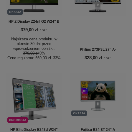
OKAZJA
HP Z Display Z24nf G2 W24" B
379,00 zł
/
szt.
Najniższa cena produktu w
okresie 30 dni przed
wprowadzeniem obniżki:
Philips 273P3L 27'' A-
379,00 zł
0%
328,00 zł
Cena regularna:
569,00 zł
-33%
/
szt.
OKAZJA
PROMOCJA
HP EliteDisplay E243d W24"
Fujitsu B24-8T 24'' A