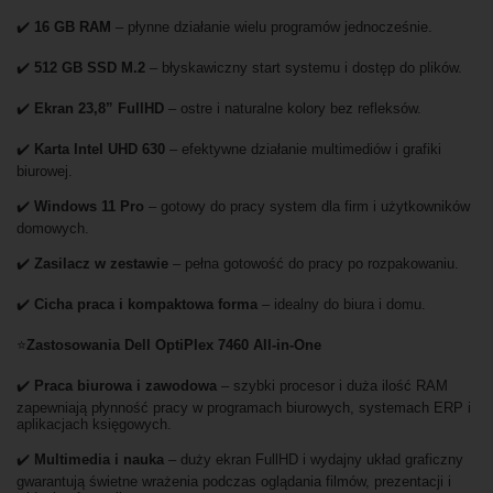
✔️
16 GB RAM
– płynne działanie wielu programów jednocześnie.
✔️
512 GB SSD M.2
– błyskawiczny start systemu i dostęp do plików.
✔️
Ekran 23,8” FullHD
– ostre i naturalne kolory bez refleksów.
✔️
Karta Intel UHD 630
– efektywne działanie multimediów i grafiki
biurowej.
✔️
Windows 11 Pro
– gotowy do pracy system dla firm i użytkowników
domowych.
✔️
Zasilacz w zestawie
– pełna gotowość do pracy po rozpakowaniu.
✔️
Cicha praca i kompaktowa forma
– idealny do biura i domu.
⭐
Zastosowania Dell OptiPlex 7460 All-in-One
✔️
Praca biurowa i zawodowa
– szybki procesor i duża ilość RAM
zapewniają płynność pracy w programach biurowych, systemach ERP i
aplikacjach księgowych.
✔️
Multimedia i nauka
– duży ekran FullHD i wydajny układ graficzny
gwarantują świetne wrażenia podczas oglądania filmów, prezentacji i