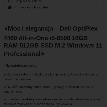
Bezpieczne zakupy
Kup na raty (
oblicz ratę
)
⭐Moc i elegancja – Dell OptiPlex
7460 All-in-One i5-8500 16GB
RAM 512GB SSD M.2 Windows 11
Professional⭐
⭐
Najważniejsze cechy:
✔️
Do biura i domu
– doskonały komputer typu All-in-One do pracy,
nauki i multimediów
✔️
W 100% sprawny technicznie
– gotowy do działania zaraz po
uruchomieniu
✔️ Stan
bardzo dobry
– urządzenie może posiadać delikatne ryski na
obudowie wynikające z codziennego użytkowania