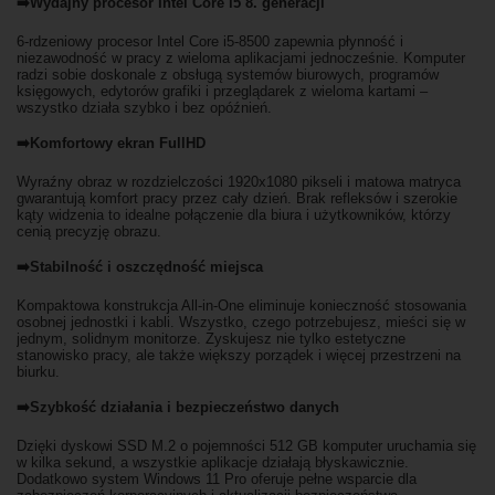
➡️Wydajny procesor Intel Core i5 8. generacji
6-rdzeniowy procesor Intel Core i5-8500 zapewnia płynność i
niezawodność w pracy z wieloma aplikacjami jednocześnie. Komputer
radzi sobie doskonale z obsługą systemów biurowych, programów
księgowych, edytorów grafiki i przeglądarek z wieloma kartami –
wszystko działa szybko i bez opóźnień.
➡️Komfortowy ekran FullHD
Wyraźny obraz w rozdzielczości 1920x1080 pikseli i matowa matryca
gwarantują komfort pracy przez cały dzień. Brak refleksów i szerokie
kąty widzenia to idealne połączenie dla biura i użytkowników, którzy
cenią precyzję obrazu.
➡️Stabilność i oszczędność miejsca
Kompaktowa konstrukcja All-in-One eliminuje konieczność stosowania
osobnej jednostki i kabli. Wszystko, czego potrzebujesz, mieści się w
jednym, solidnym monitorze. Zyskujesz nie tylko estetyczne
stanowisko pracy, ale także większy porządek i więcej przestrzeni na
biurku.
➡️Szybkość działania i bezpieczeństwo danych
Dzięki dyskowi SSD M.2 o pojemności 512 GB komputer uruchamia się
w kilka sekund, a wszystkie aplikacje działają błyskawicznie.
Dodatkowo system Windows 11 Pro oferuje pełne wsparcie dla