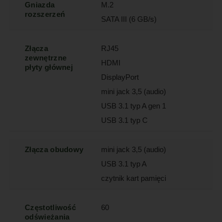
Gniazda
M.2
rozszerzeń
SATA III (6 GB/s)
Złącza
RJ45
zewnętrzne
HDMI
płyty głównej
DisplayPort
mini jack 3,5 (audio)
USB 3.1 typ A gen 1
USB 3.1 typ C
Złącza obudowy
mini jack 3,5 (audio)
USB 3.1 typ A
czytnik kart pamięci
Częstotliwość
60
odświeżania