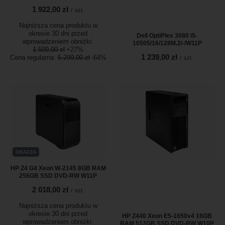
1 922,00 zł
/
szt.
Najniższa cena produktu w
okresie 30 dni przed
Dell OptiPlex 3080 i5-
wprowadzeniem obniżki:
10505/16/128M.2/-/W11P
1 509,00 zł
+27%
1 239,00 zł
Cena regularna:
5 299,00 zł
-64%
/
szt.
OKAZJA
HP Z4 G4 Xeon W-2145 8GB RAM
256GB SSD DVD-RW W11P
2 018,00 zł
/
szt.
Najniższa cena produktu w
okresie 30 dni przed
HP Z440 Xeon E5-1650v4 16GB
wprowadzeniem obniżki:
RAM 512GB SSD DVD-RW W10P