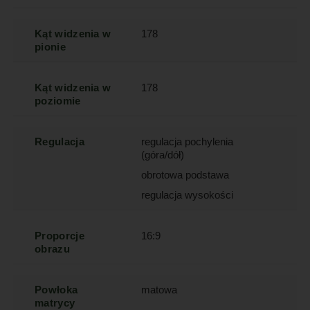
Kąt widzenia w
178
pionie
Kąt widzenia w
178
poziomie
Regulacja
regulacja pochylenia
(góra/dół)
obrotowa podstawa
regulacja wysokości
Proporcje
16:9
obrazu
Powłoka
matowa
matrycy