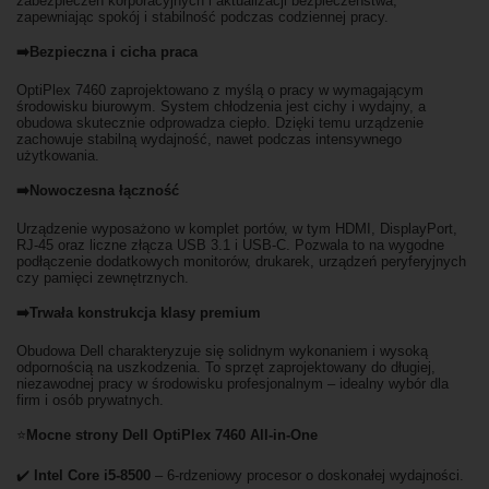
zabezpieczeń korporacyjnych i aktualizacji bezpieczeństwa,
zapewniając spokój i stabilność podczas codziennej pracy.
➡️Bezpieczna i cicha praca
OptiPlex 7460 zaprojektowano z myślą o pracy w wymagającym
środowisku biurowym. System chłodzenia jest cichy i wydajny, a
obudowa skutecznie odprowadza ciepło. Dzięki temu urządzenie
zachowuje stabilną wydajność, nawet podczas intensywnego
użytkowania.
➡️Nowoczesna łączność
Urządzenie wyposażono w komplet portów, w tym HDMI, DisplayPort,
RJ-45 oraz liczne złącza USB 3.1 i USB-C. Pozwala to na wygodne
podłączenie dodatkowych monitorów, drukarek, urządzeń peryferyjnych
czy pamięci zewnętrznych.
➡️Trwała konstrukcja klasy premium
Obudowa Dell charakteryzuje się solidnym wykonaniem i wysoką
odpornością na uszkodzenia. To sprzęt zaprojektowany do długiej,
niezawodnej pracy w środowisku profesjonalnym – idealny wybór dla
firm i osób prywatnych.
⭐
Mocne strony Dell OptiPlex 7460 All-in-One
✔️
Intel Core i5-8500
– 6-rdzeniowy procesor o doskonałej wydajności.