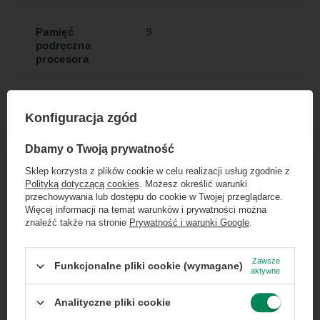
Pamięć
9
podręczna
procesora
Liczba rdzeni
6
procesora
Konfiguracja zgód
×
Dołącz do newslettera Green
Dbamy o Twoją prywatność
Liczba wątków
6
Computers
procesora
Sklep korzysta z plików cookie w celu realizacji usług zgodnie z
Polityką dotyczącą cookies
. Możesz określić warunki
Zgarnij jako pierwszy informacje o zniżkach i
przechowywania lub dostępu do cookie w Twojej przeglądarce.
rabatach w naszym sklepie!
Więcej informacji na temat warunków i prywatności można
Typ pamięci
DDR4
znaleźć także na stronie
Prywatność i warunki Google
.
RAM
...
lub zadzwoń od razu, aby odebrać
przy zamówieniu telefonicznym
Zawsze
Funkcjonalne pliki cookie (wymagane)
Wielkość
16 GB
aktywne
50 zł rabatu!
pamięci RAM
Analityczne pliki cookie
Rabat 50 zł przy zamówieniach powyżej 300 zł. Oferta