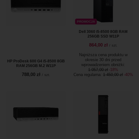
PROMOCJA
Dell 3060 i5-8500 8GB RAM
256GB SSD W11P
864,00 zł
/
szt.
Najniższa cena produktu w
okresie 30 dni przed
HP ProDesk 600 G4 i5-8500 8GB
wprowadzeniem obniżki:
RAM 256GB M.2 W11P
1 057,00 zł
-18%
788,00 zł
Cena regularna:
1 450,00 zł
-40%
/
szt.