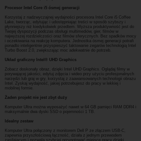
Procesor Intel Core i5 ósmej generacji
Korzystaj z nadzwyczajnej wydajności procesora Intel Core i5 Coffee
Lake, tworząc, edytując i udostępniając treści w sposób szybszy i
płynniejszy niż kiedykolwiek przedtem. Wyższa produktywność jest do
Twojej dyspozycji podczas obsługi multimediów, gier, filmów w
najwyższej rozdzielczości oraz filmów sferycznych. Bez spadków mocy
i oczekiwania na reakcję komputera. Jednostka ósmej generacji potrafi
ponadto inteligentnie przyspieszyć taktowanie zegarów technologią Intel
Turbo Boost 2.0, zwiększając moc adekwatnie do potrzeb.
Układ graficzny Intel® UHD Graphics
Zobacz doskonały obraz, dzięki Intel UHD Graphics. Oglądaj filmy w
porywającej jakości, edytuj zdjęcia i wideo przy użyciu profesjonalnych
narzędzi lub graj w gry, korzystaj z zaawansowanych technologii obrazu
Intel. Zyskaj wydajność, jakiej potrzebujesz do pracy w lekkiej i
mobilnej formie.
Żaden projekt nie jest zbyt duży
Komputer Ultra można wyposażyć nawet w 64 GB pamięci RAM DDR4 i
maksymalnie dwa dyski SSD o pojemności 1 TB.
Idealny zestaw
Komputer Ultra połączony z monitorem Dell P ze złączem USB-C,
zapewnia przyszłościową łączność, działa z jednym przewodem
zasilającym i pozwala szybciej przygotować miejsce pracy dzięki