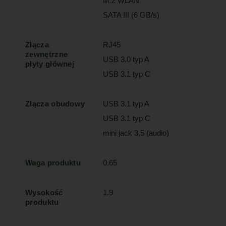
M.2 WLAN
SATA III (6 GB/s)
Złącza
RJ45
zewnętrzne
USB 3.0 typ A
płyty głównej
USB 3.1 typ C
Złącza obudowy
USB 3.1 typ A
USB 3.1 typ C
mini jack 3,5 (audio)
Waga produktu
0.65
Wysokość
1.9
produktu