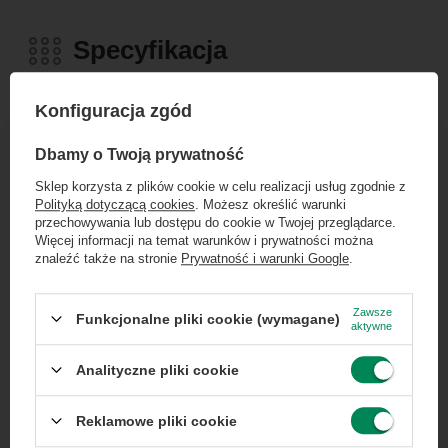
Specyfikacja
Konfiguracja zgód
×
Dołącz do newslettera Green
Dbamy o Twoją prywatność
Marka
Dell
Computers
Sklep korzysta z plików cookie w celu realizacji usług zgodnie z
Polityką dotyczącą cookies
. Możesz określić warunki
Zgarnij jako pierwszy informacje o zniżkach i
Seria
Optiplex
przechowywania lub dostępu do cookie w Twojej przeglądarce.
rabatach w naszym sklepie!
Więcej informacji na temat warunków i prywatności można
znaleźć także na stronie
Prywatność i warunki Google
.
Gwarancja
Gwarancja na 12
...
lub zadzwoń od razu, aby odebrać
miesięcy
przy zamówieniu telefonicznym
Zawsze
Funkcjonalne pliki cookie (wymagane)
aktywne
50 zł rabatu!
Marka
Dell
Analityczne pliki cookie
Rabat 50 zł przy zamówieniach powyżej 300 zł. Oferta
jednorazowa, nie łączy się z innymi promocjami i nie
Model
OptiPlex 7070 ULTRA
obejmuje zamówień hurtowych.
Reklamowe pliki cookie