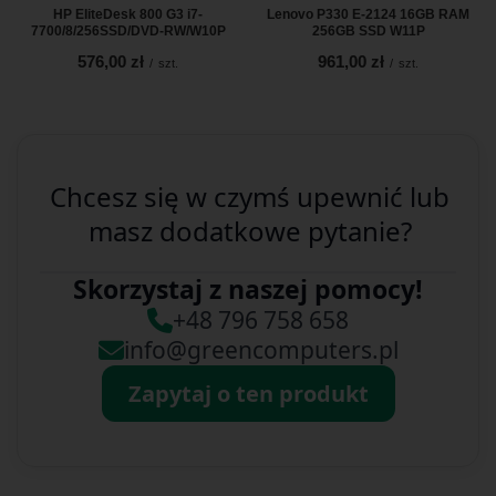
HP EliteDesk 800 G3 i7-
Lenovo P330 E-2124 16GB RAM
7700/8/256SSD/DVD-RW/W10P
256GB SSD W11P
576,00 zł
961,00 zł
/
szt.
/
szt.
Chcesz się w czymś upewnić lub
masz dodatkowe pytanie?
Skorzystaj z naszej pomocy!
+48 796 758 658
info@greencomputers.pl
Zapytaj o ten produkt