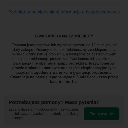
Podmiot odpowiedzialny
|
Informacje o bezpieczeństwie
GWARANCJA NA 12 MIESIĘCY
Gwarantujemy naprawę lub wymianę sprzętu do 12 miesięcy od
daty zakupu. Prosimy o kontakt telefoniczny ze sklepem, aby
określić krótko naturę problemu, a następnie za pośrednictwem
formularza reklamacji, proszę
zamówić kuriera lub paczkomat.
Gwarancja nie obejmuje lampy projektora, tuszy, tonerów,
głowic drukarek - stanowią one części eksploatacyjne tych
urządzeń, zgodnie z warunkami gwarancji producenta.
Gwarancja na baterię laptopa wynosi 3 miesiące - czas pracy
baterii min. 1h.
Potrzebujesz pomocy? Masz pytania?
Zadaj pytanie a my odpowiemy niezwłocznie,
Zadaj pytanie
najciekawsze pytania i odpowiedzi publikując
dla innych.