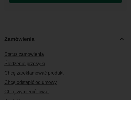
Zamówienia
Status zamówienia
Śledzenie przesyłki
Chcę zareklamować produkt
Chcę odstąpić od umowy
Chcę wymienić towar
Kontakt
Konto