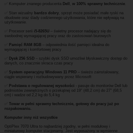
✅ Komputer znanego producenta
Dell
,
w 100% sprawny technicznie
.
✅ Stan wizualny
bardzo dobry
, sprzęt może posiadać małe ryski na
obudowie oraz ślady codziennego użytkowania, które nie wpływają na
użytkowanie.
✅ Procesor serii
i5-8265U
– świetny procesor nadający się do
swobodnej wymagającej pracy oraz do zastosowań biurowych
✅
Pamięć RAM 8GB
– odpowiednia ilość pamięci idealna do
wymagającej i komfortowej pracy
✅
Dysk 256 SSD
– szybki dysk SSD umożliwi błyskawiczny dostęp do
danych, co znacznie skraca czas pracy
✅
System operacyjny Windows 11 PRO
– świeżo zainstalowany,
ciągle wspierany i rozbudowywany przez Microsoft
✅
Podstawa o regulowanej wysokości
- pasuje do monitorów Dell lub
podmiotów zewnętrznych o przekątnej od 19" (48,2 cm) do 27" (68,5
cm) i wadze od 2,2 kg do 5,4 kg
✅
Towar w pełni sprawny technicznie, gotowy do pracy już po
rozpakowaniu.
Komputer inny niż wszystkie
OptiPlex 7070 Ultra to najbardziej zgodny, w pełni modułowy i
miniaturowy komputer stacjonarny. Jest wyposażony w wymienne