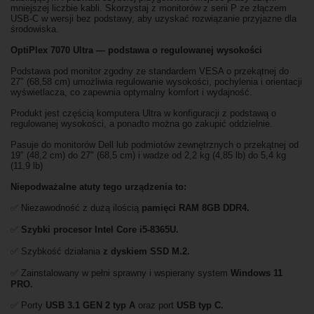
mniejszej liczbie kabli. Skorzystaj z monitorów z serii P ze złączem
USB-C w wersji bez podstawy, aby uzyskać rozwiązanie przyjazne dla
środowiska.
OptiPlex 7070 Ultra — podstawa o regulowanej wysokości
Podstawa pod monitor zgodny ze standardem VESA o przekątnej do
27" (68,58 cm) umożliwia regulowanie wysokości, pochylenia i orientacji
wyświetlacza, co zapewnia optymalny komfort i wydajność.
Produkt jest częścią komputera Ultra w konfiguracji z podstawą o
regulowanej wysokości, a ponadto można go zakupić oddzielnie.
Pasuje do monitorów Dell lub podmiotów zewnętrznych o przekątnej od
19" (48,2 cm) do 27" (68,5 cm) i wadze od 2,2 kg (4,85 lb) do 5,4 kg
(11,9 lb)
Niepodważalne atuty tego urządzenia to:
✅ Niezawodność z dużą ilością
pamięci RAM 8GB DDR4.
✅
Szybki procesor Intel Core i5-8365U.
✅ Szybkość działania
z dyskiem SSD M.2.
✅ Zainstalowany w pełni sprawny i wspierany system
Windows 11
PRO.
✅ Porty
USB 3.1 GEN 2 typ A
oraz port
USB typ C.