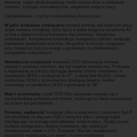
elementy, a jego ultrakompaktowy moduł można ukryć w podstawie
monitora, zyskując minimalistyczne, eleganckie miejsce pracy.
Zaprojektowany z myślą o maksymalnej elastyczności
W pełni modułowe rozwiązanie:
przejmij kontrolę nad miejscem pracy
dzięki nowemu kształtowi, który łączy w sobie elegancję urządzenia All-
in-One z elastycznością komputera stacjonarnego. Wyjątkowa
modułowość, kompaktowa konstrukcja i energooszczędność stwarzają
prawdziwie nowatorskie wrażenia. Wszystkie te korzyści osiągniesz
przy mniejszym zużyciu energii w porównaniu ze standardowym
komputerem stacjonarnym.
Niewidoczne urządzenie:
komputer 7070 Ultra można schować
wewnątrz podstawy monitora, aby był zupełnie niewidoczny. Podstawa
o regulowanej wysokości obsługuje dowolny monitor montowany w
standardzie VESA o przekątnej do 27", a ramię Dell MSA20 i uchwyt
montażowy VESA z przesunięciem obsługują dowolny monitor
montowany w standardzie VESA o przekątnej do 38".
Mały i uniwersalny:
model 7070 Ultra doskonale integruje się z
niestandardową podstawą pod monitor, można go też łatwo zamontować
na ścianie lub pod biurkiem.
Prostota i wydajność:
komputer Ultra w połączeniu z monitorem Dell P
lub UltraSharp ze złączem USB-C korzysta tylko z jednego kabla
zasilającego, co pomaga uporządkować miejsce pracy. Zbuduj czyste,
wydajne rozwiązanie z dwoma monitorami, aby zwiększyć
produktywność nawet o 21%. Komputer Ultra bez dodatkowych
rozszerzeń można połączyć nawet z trzema monitorami.