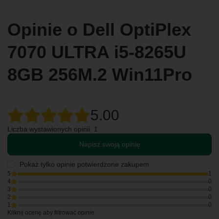
Opinie o Dell OptiPlex
7070 ULTRA i5-8265U
8GB 256M.2 Win11Pro
5.00
Liczba wystawionych opinii: 1
Napisz swoją opinię
Pokaż tylko opinie potwierdzone zakupem
5
1
4
0
3
0
2
0
1
0
Kliknij ocenę aby filtrować opinie