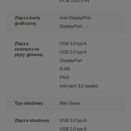
PCIe 3.0/2.0 x4
Złącza karty
mini DisplayPort
graficznej
DisplayPort
Złącza
USB 3.0 typ A
zewnętrzne
USB 2.0 typ A
płyty głównej
DisplayPort
RJ45
PS/2
mini jack 3,5 (audio)
Typ obudowy
Mini Tower
Złącza obudowy
USB 3.0 typ A
USB 2.0 typ A