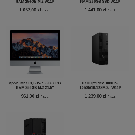
RAM 256GB M.2 W11P
RAM 256GB SSD W11P
1 057,00 zł
1 441,00 zł
/
szt.
/
szt.
Apple iMac18,1- i5-7360U 8GB
Dell OptiPlex 3080 i5-
RAM 256GB M.2 21.5''
10505/16/128M.2/-/W11P
961,00 zł
1 239,00 zł
/
szt.
/
szt.