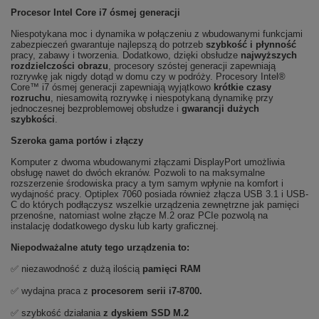
Procesor Intel Core i7 ósmej generacji
Niespotykana moc i dynamika w połączeniu z wbudowanymi funkcjami
zabezpieczeń gwarantuje najlepszą do potrzeb
szybkość i płynność
pracy, zabawy i tworzenia. Dodatkowo, dzięki obsłudze
najwyższych
rozdzielczości obrazu
, procesory szóstej generacji zapewniają
rozrywkę jak nigdy dotąd w domu czy w podróży. Procesory Intel®
Core™ i7 ósmej generacji zapewniają wyjątkowo
krótkie czasy
rozruchu
, niesamowitą rozrywkę i niespotykaną dynamikę przy
jednoczesnej bezproblemowej obsłudze i
gwarancji dużych
szybkości
.
Szeroka gama portów i złączy
Komputer z dwoma wbudowanymi złączami DisplayPort umożliwia
obsługę nawet do dwóch ekranów. Pozwoli to na maksymalne
rozszerzenie środowiska pracy a tym samym wpłynie na komfort i
wydajność pracy. Optiplex 7060 posiada również złącza USB 3.1 i USB-
C do których podłączysz wszelkie urządzenia zewnętrzne jak pamięci
przenośne, natomiast wolne złącze M.2 oraz PCIe pozwolą na
instalację dodatkowego dysku lub karty graficznej.
Niepodważalne atuty tego urządzenia to:
✅ niezawodność z dużą ilością
pamięci RAM
✅ wydajna praca z
procesorem serii i7-8700.
✅ szybkość działania
z dyskiem SSD M.2