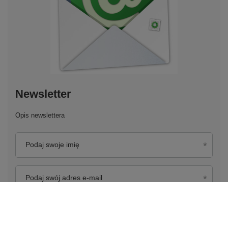
Newsletter
Opis newslettera
Podaj swoje imię
Podaj swój adres e-mail
Wyrażam zgodę na przetwarzanie moich danych
osobowych (adres e-mail) na potrzeby wysyłki newslettera
z informacją handlową (marketing). Więcej w
polityce