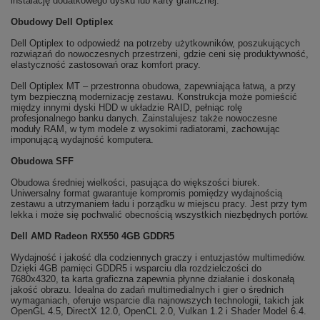
instalację dodatkowego dysku lub karty graficznej.
Obudowy Dell Optiplex
Dell Optiplex to odpowiedź na potrzeby użytkowników, poszukujących
rozwiązań do nowoczesnych przestrzeni, gdzie ceni się produktywność,
elastyczność zastosowań oraz komfort pracy.
Dell Optiplex MT – przestronna obudowa, zapewniająca łatwą, a przy
tym bezpieczną modernizację zestawu. Konstrukcja może pomieścić
między innymi dyski HDD w układzie RAID, pełniąc rolę
profesjonalnego banku danych. Zainstalujesz także nowoczesne
moduły RAM, w tym modele z wysokimi radiatorami, zachowując
imponującą wydajność komputera.
Obudowa SFF
Obudowa średniej wielkości, pasująca do większości biurek.
Uniwersalny format gwarantuje kompromis pomiędzy wydajnością
zestawu a utrzymaniem ładu i porządku w miejscu pracy. Jest przy tym
lekka i może się pochwalić obecnością wszystkich niezbędnych portów.
Dell AMD Radeon RX550 4GB GDDR5
Wydajność i jakość dla codziennych graczy i entuzjastów multimediów.
Dzięki 4GB pamięci GDDR5 i wsparciu dla rozdzielczości do
7680x4320, ta karta graficzna zapewnia płynne działanie i doskonałą
jakość obrazu. Idealna do zadań multimedialnych i gier o średnich
wymaganiach, oferuje wsparcie dla najnowszych technologii, takich jak
OpenGL 4.5, DirectX 12.0, OpenCL 2.0, Vulkan 1.2 i Shader Model 6.4.