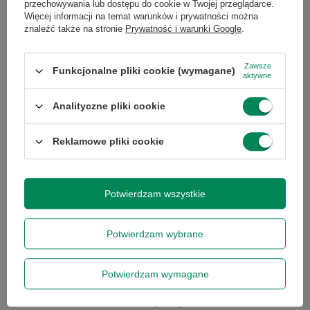
przechowywania lub dostępu do cookie w Twojej przeglądarce.
Więcej informacji na temat warunków i prywatności można
znaleźć także na stronie
Prywatność i warunki Google
.
Zawsze
Funkcjonalne pliki cookie (wymagane)
aktywne
Specyfikacja
Analityczne pliki cookie
Reklamowe pliki cookie
Marka
Dell
Potwierdzam wszystkie
Seria
Optiplex
Potwierdzam wybrane
Gwarancja
Gwarancja na 12
miesięcy
Potwierdzam wymagane
Stan
Używany