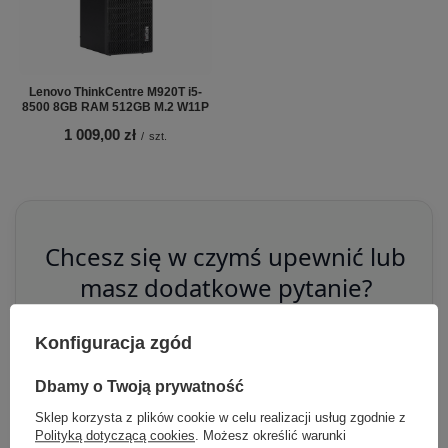
Lenovo ThinkCentre M920T i5-
8500 8GB RAM 512GB M.2 W11P
1 009,00 zł
/
szt.
Chcesz się w czymś upewnić lub
masz dodatkowe pytanie?
Skorzystaj z naszej pomocy!
Konfiguracja zgód
+48 796 758 658
Dbamy o Twoją prywatność
info@greencomputers.pl
Sklep korzysta z plików cookie w celu realizacji usług zgodnie z
Zapytaj o ten produkt
Polityką dotyczącą cookies
. Możesz określić warunki