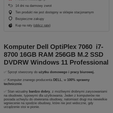
14
dni na darmowy zwrot
Ten produkt nie jest dostępny w sklepie stacjonarnym
Bezpieczne zakupy
Kup na raty (
oblicz ratę
)
Komputer Dell OptiPlex 7060 i7-
8700 16GB RAM 256GB M.2 SSD
DVDRW Windows 11 Professional
✅ Sprzęt stworzony do
użytku domowego
i
pracy biurowej.
✅ Komputer znanego producenta
DELL
, w
100% sprawny
technicznie
.
✅ Stan wizualny
bardzo dobry
, z możliwymi drobnymi zarysowaniami
na obudowie, typowymi dla użytkowania. Jeden z komputerów nie
posiada uchwytu do otwierania obudowy, natomiast drugi ma niewielkie
wgniecenie na spodzie obudowy, które nie jest widoczne, gdy
urządzenie stoi w pionie.