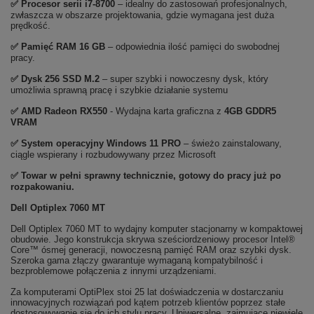
✅
Procesor serii i7-8700
– idealny do zastosowań profesjonalnych,
zwłaszcza w obszarze projektowania, gdzie wymagana jest duża
prędkość.
✅
Pami
ęć RAM 16 GB
– odpowiednia ilość pamięci do swobodnej
pracy.
✅
Dysk 256 SSD M.2
– super szybki i nowoczesny dysk, który
umożliwia sprawną pracę i szybkie działanie systemu
✅ AMD Radeon RX550
- Wydajna karta graficzna z
4GB GDDR5
VRAM
✅
System operacyjny Windows 11 PRO
– świeżo zainstalowany,
ciągle wspierany i rozbudowywany przez Microsoft
✅ Towar w pełni sprawny technicznie, gotowy do pracy już po
rozpakowaniu.
Dell Optiplex 7060 MT
Dell Optiplex 7060 MT to wydajny komputer stacjonarny w kompaktowej
obudowie. Jego konstrukcja skrywa sześciordzeniowy procesor Intel®
Core™ ósmej generacji, nowoczesną pamięć RAM oraz szybki dysk.
Szeroka gama złączy gwarantuje wymaganą kompatybilność i
bezproblemowe połączenia z innymi urządzeniami.
Za komputerami OptiPlex stoi 25 lat doświadczenia w dostarczaniu
innowacyjnych rozwiązań pod kątem potrzeb klientów poprzez stałe
dostosowywanie się do ich stylu pracy. Uniwersalne, zajmujące niewiele