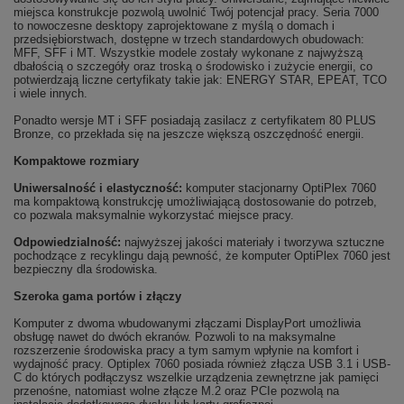
miejsca konstrukcje pozwolą uwolnić Twój potencjał pracy. Seria 7000
to nowoczesne desktopy zaprojektowane z myślą o domach i
przedsiębiorstwach, dostępne w trzech standardowych obudowach:
MFF, SFF i MT. Wszystkie modele zostały wykonane z najwyższą
dbałością o szczegóły oraz troską o środowisko i zużycie energii, co
potwierdzają liczne certyfikaty takie jak: ENERGY STAR, EPEAT, TCO
i wiele innych.
Ponadto wersje MT i SFF posiadają zasilacz z certyfikatem 80 PLUS
Bronze, co przekłada się na jeszcze większą oszczędność energii.
Kompaktowe rozmiary
Uniwersalność i elastyczność:
komputer stacjonarny OptiPlex 7060
ma kompaktową konstrukcję umożliwiającą dostosowanie do potrzeb,
co pozwala maksymalnie wykorzystać miejsce pracy.
Odpowiedzialność:
najwyższej jakości materiały i tworzywa sztuczne
pochodzące z recyklingu dają pewność, że komputer OptiPlex 7060 jest
bezpieczny dla środowiska.
Szeroka gama portów i złączy
Komputer z dwoma wbudowanymi złączami DisplayPort umożliwia
obsługę nawet do dwóch ekranów. Pozwoli to na maksymalne
rozszerzenie środowiska pracy a tym samym wpłynie na komfort i
wydajność pracy. Optiplex 7060 posiada również złącza USB 3.1 i USB-
C do których podłączysz wszelkie urządzenia zewnętrzne jak pamięci
przenośne, natomiast wolne złącze M.2 oraz PCIe pozwolą na