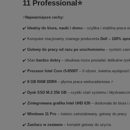
11 Professional⭐
⭐
Najważniejsze cechy:
✔️
Idealny do biura, nauki i domu
– szybka i stabilna praca w
✔️ Komputer stacjonarny znanego producenta
Dell – 100% spr
✔️
Gotowy do pracy od razu po uruchomieniu
– system zain
✔️ Stan
bardzo dobry
– obudowa może posiadać delikatne rysk
✔️
Procesor Intel Core i5-8500T
– 6 rdzeni, świetna wydajność
✔️
8 GB RAM DDR4
– płynna praca wielozadaniowa ⚡
✔️
Dysk SSD M.2 256 GB
– szybki start systemu i błyskawiczn
✔️
Zintegrowana grafika Intel UHD 630
– doskonała do biura i
✔️
Windows 11 Pro
– świeżo zainstalowany, gotowy do pracy
✔️
Zasilacz w zestawie
– komplet gotowy do użycia