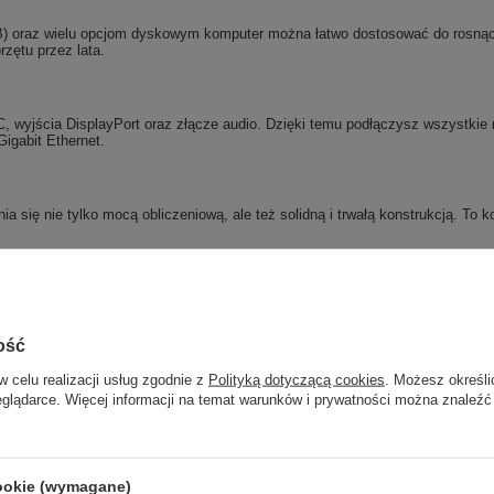
 oraz wielu opcjom dyskowym komputer można łatwo dostosować do rosnącyc
zętu przez lata.
 wyjścia DisplayPort oraz złącze audio. Dzięki temu podłączysz wszystkie n
Gigabit Ethernet.
nia się nie tylko mocą obliczeniową, ale też solidną i trwałą konstrukcją. 
ość
w celu realizacji usług zgodnie z
Polityką dotyczącą cookies
. Możesz określi
ków.
eglądarce. Więcej informacji na temat warunków i prywatności można znaleźć
cookie (wymagane)