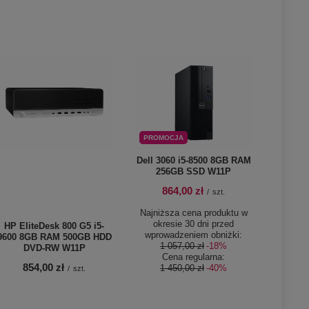
PROMOCJA
Dell 3060 i5-8500 8GB RAM
256GB SSD W11P
864,00 zł
/
szt.
Najniższa cena produktu w
okresie 30 dni przed
HP EliteDesk 800 G5 i5-
wprowadzeniem obniżki:
9600 8GB RAM 500GB HDD
1 057,00 zł
-18%
DVD-RW W11P
Cena regularna:
854,00 zł
1 450,00 zł
-40%
/
szt.