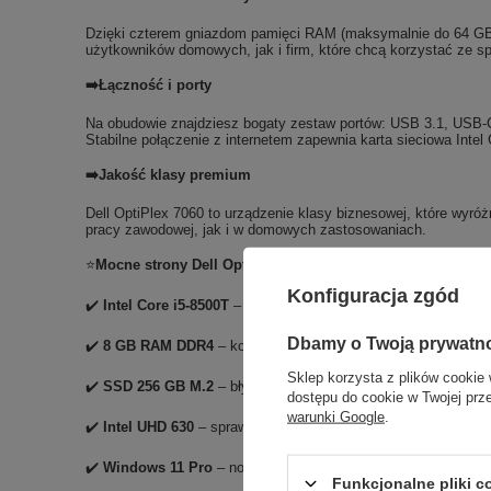
Dzięki czterem gniazdom pamięci RAM (maksymalnie do 64 GB)
użytkowników domowych, jak i firm, które chcą korzystać ze spr
➡️Łączność i porty
Na obudowie znajdziesz bogaty zestaw portów: USB 3.1, USB-C,
Stabilne połączenie z internetem zapewnia karta sieciowa Intel 
➡️Jakość klasy premium
Dell OptiPlex 7060 to urządzenie klasy biznesowej, które wyróż
pracy zawodowej, jak i w domowych zastosowaniach.
⭐
Mocne strony Dell OptiPlex 7060
Konfiguracja zgód
✔️
Intel Core i5-8500T
– szybki, 6-rdzeniowy procesor.
Dbamy o Twoją prywatn
✔️
8 GB RAM DDR4
– komfort pracy wielozadaniowej.
Sklep korzysta z plików cookie 
✔️
SSD 256 GB M.2
– błyskawiczny start i szybki dostęp do pli
dostępu do cookie w Twojej prz
warunki Google
.
✔️
Intel UHD 630
– sprawna obsługa multimediów i biura.
✔️
Windows 11 Pro
– nowoczesny, bezpieczny system.
Funkcjonalne pliki 