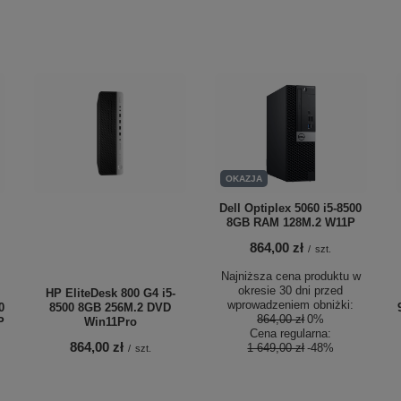
OKAZJA
Dell Optiplex 5060 i5-8500
8GB RAM 128M.2 W11P
864,00 zł
/
szt.
Najniższa cena produktu w
okresie 30 dni przed
HP EliteDesk 800 G4 i5-
wprowadzeniem obniżki:
0
8500 8GB 256M.2 DVD
864,00 zł
0%
P
Win11Pro
Cena regularna:
864,00 zł
1 649,00 zł
-48%
/
szt.