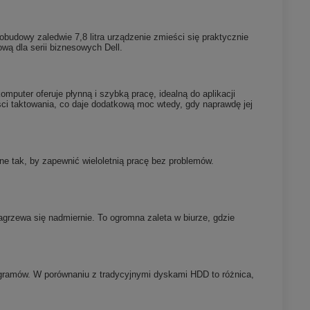
obudowy zaledwie 7,8 litra urządzenie zmieści się praktycznie
wą dla serii biznesowych Dell.
mputer oferuje płynną i szybką pracę, idealną do aplikacji
ści taktowania, co daje dodatkową moc wtedy, gdy naprawdę jej
e tak, by zapewnić wieloletnią pracę bez problemów.
agrzewa się nadmiernie. To ogromna zaleta w biurze, gdzie
ramów. W porównaniu z tradycyjnymi dyskami HDD to różnica,