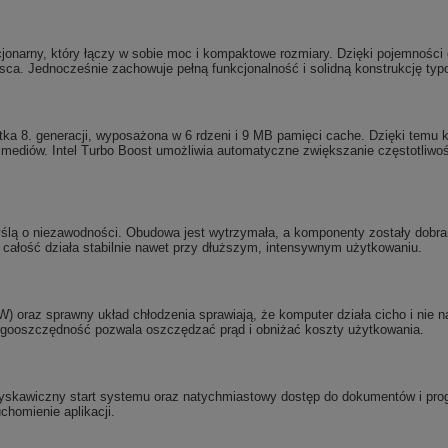
cjonarny, który łączy w sobie moc i kompaktowe rozmiary. Dzięki pojemności 
sca. Jednocześnie zachowuje pełną funkcjonalność i solidną konstrukcję typo
stka 8. generacji, wyposażona w 6 rdzeni i 9 MB pamięci cache. Dzięki temu ko
ltimediów. Intel Turbo Boost umożliwia automatyczne zwiększanie częstotliwo
yślą o niezawodności. Obudowa jest wytrzymała, a komponenty zostały dobran
ałość działa stabilnie nawet przy dłuższym, intensywnym użytkowaniu.
) oraz sprawny układ chłodzenia sprawiają, że komputer działa cicho i nie n
rgooszczędność pozwala oszczędzać prąd i obniżać koszty użytkowania.
kawiczny start systemu oraz natychmiastowy dostęp do dokumentów i prog
chomienie aplikacji.