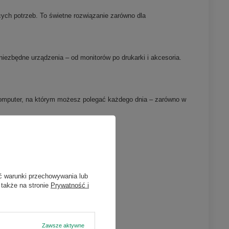
h potrzeb. To świetne rozwiązanie zarówno dla
iezbędne urządzenia – od monitorów po drukarki i akcesoria.
To komputer, na którym możesz polegać każdego dnia – zarówno w
ć warunki przechowywania lub
 także na stronie
Prywatność i
Zawsze aktywne