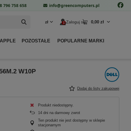
8 796 758 658
info@greencomputers.pl
0,00 zł
zł
Zaloguj się
 APPLE
POZOSTAŁE
POPULARNE MARKI
 256M.2 W10P
Dodaj do listy zakupowej
Produkt niedostępny
14
dni na darmowy zwrot
Ten produkt nie jest dostępny w sklepie
stacjonarnym