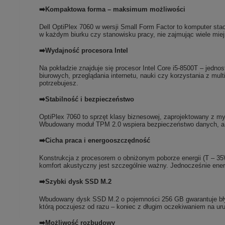
➡️Kompaktowa forma – maksimum możliwości
Dell OptiPlex 7060 w wersji Small Form Factor to komputer sta
w każdym biurku czy stanowisku pracy, nie zajmując wiele miej
➡️Wydajność procesora Intel
Na pokładzie znajduje się procesor Intel Core i5-8500T – jedno
biurowych, przeglądania internetu, nauki czy korzystania z mu
potrzebujesz.
➡️Stabilność i bezpieczeństwo
OptiPlex 7060 to sprzęt klasy biznesowej, zaprojektowany z m
Wbudowany moduł TPM 2.0 wspiera bezpieczeństwo danych, a c
➡️Cicha praca i energooszczędność
Konstrukcja z procesorem o obniżonym poborze energii (T – 35W
komfort akustyczny jest szczególnie ważny. Jednocześnie ene
➡️Szybki dysk SSD M.2
Wbudowany dysk SSD M.2 o pojemności 256 GB gwarantuje błys
którą poczujesz od razu – koniec z długim oczekiwaniem na uru
➡️Możliwość rozbudowy