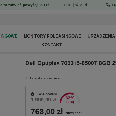
a zamówień powyżej 350 zł
Testuj aż 21 dni!
+4
SINGOWE
MONITORY POLEASINGOWE
URZĄDZENIA
KONTAKT
Dell Optiplex 7060 i5-8500T 8GB
+ Dodaj do porównania
Cena nowego
62%
1 999,99 zł
taniej
768,00 zł
brutto
/
szt.