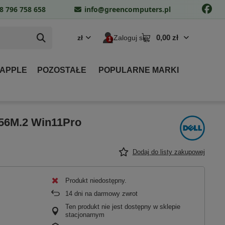
8 796 758 658
info@greencomputers.pl
0,00 zł
zł
Zaloguj się
 APPLE
POZOSTAŁE
POPULARNE MARKI
256M.2 Win11Pro
Dodaj do listy zakupowej
Produkt niedostępny
14
dni na darmowy zwrot
Ten produkt nie jest dostępny w sklepie
stacjonarnym