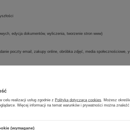
yszłości
wych, edycja dokumentów, wyliczenia, tworzenie stron www)
danie poczty email, zakupy online, obróbka zdjęć, media społecznościowe, y
ość
w celu realizacji usług zgodnie z
Polityką dotyczącą cookies
. Możesz określi
eglądarce. Więcej informacji na temat warunków i prywatności można znaleźć
cookie (wymagane)