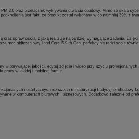
TPM 2.0 oraz przełącznik wykrywania otwarcia obudowy. Mimo że skala cybe
 podkreślenia jest fakt, że produkt został wykonany w co najmniej 39% z 
 oraz sprawnością, z jaką realizuje najbardziej wymagające zadania. Dzięki t
ą moc obliczeniową. Intel Core i5 9-th Gen. perfekcyjnie radzi sobie równie
my w porywającej jakości, edytuj zdjęcia i wideo przy użyciu profesjonalnych
o pracy w lekkiej i mobilnej formie.
kcjonalnych i estetycznych rozwiązań miniaturyzacji tradycyjnej obudowy k
ystywane w komputerach biurowych i biznesowych. Dodatkowo zależnie od pref