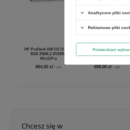
Analityczne pliki coo
Reklamowe pliki coo
HP ProDesk 600 G5 i5-9500
Potwierdzam wybra
8GB 256M.2 DVDRW
HP EliteDesk 800 G2 i5
Win11Pro
8GB 128SSD W10Pro
864,00 zł
689,00 zł
/
szt.
/
szt.
Chcesz się w