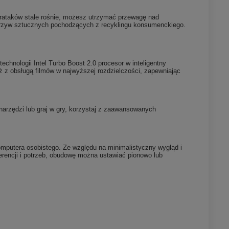
rataków stale rośnie, możesz utrzymać przewagę nad
tworzyw sztucznych pochodzących z recyklingu konsumenckiego.
echnologii Intel Turbo Boost 2.0 procesor w inteligentny
ż z obsługą filmów w najwyższej rozdzielczości, zapewniając
 narzędzi lub graj w gry, korzystaj z zaawansowanych
omputera osobistego. Ze względu na minimalistyczny wygląd i
erencji i potrzeb, obudowę można ustawiać pionowo lub