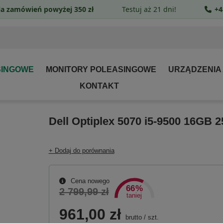
a zamówień powyżej 350 zł
Testuj aż 21 dni!
+4
SINGOWE
MONITORY POLEASINGOWE
URZĄDZENIA
KONTAKT
Dell Optiplex 5070 i5-9500 16GB 
+ Dodaj do porównania
Cena nowego
66%
2 799,99 zł
taniej
961,00 zł
brutto
/
szt.