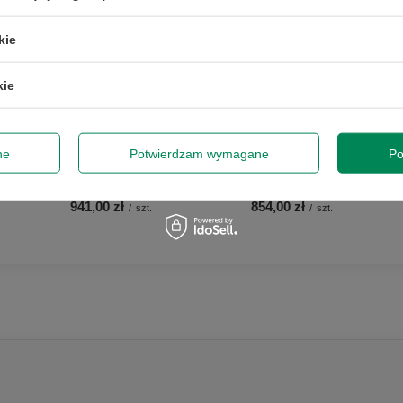
kie
kie
HP Engage Flex Pro i5-
ne
Potwierdzam wymagane
Po
Dell OptiPlex 7070 i5-9500
8500 8GB RAM 256GB M.2
8GB 128M.2 Win11Pro
W11P
941,00 zł
854,00 zł
/
szt.
/
szt.