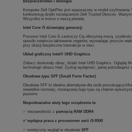
Bezpieczeństwo i ekologia
Komputer Dell OptiPlex jest wyposażony w moduł szyfrowania 
konkurencją dzięki rozwiązaniom Dell Trusted Devices. Wartym
Wszystko w trosce o naszą planetę.
Intel Core i5 dziewiątej generacji
Procesor Intel Core i5 zaskoczy Cię olbrzymią mocą, szybkością
sposób zwiększa taktowanie zegarów, wyzwalając jeszcze większ
przy okazji bezpieczne transakcje w sieci.
Układ graficzny Intel® UHD Graphics
Zobacz doskonały obraz, dzięki Intel UHD Graphics. Oglądaj fil
technologii obrazu Intel. Zyskaj wydajność, jakiej potrzebujesz d
Obudowa typu SFF (Small Form Factor)
Obudowa SFF to idealna alternatywa dla osób poszukującychfun
niewielkie rozmiary, rozwiązania tego typu są chętnie wykorz
poziomo
Niepodważalne atuty tego urządzenia to
✅ niezawodność z
pamięcią RAM DDR4
✅ wydajna praca z p
rocesorem serii i5-9500
✅ estetyczny wygląd w obudowie
SFF