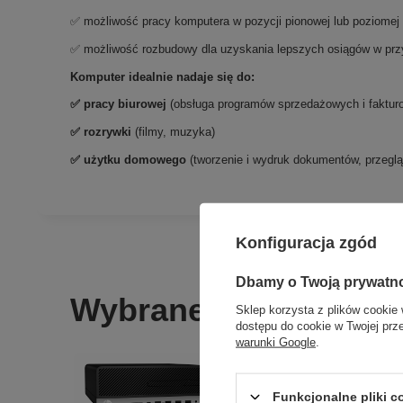
✅ możliwość pracy komputera w pozycji pionowej lub poziomej
✅ możliwość rozbudowy dla uzyskania lepszych osiągów w prz
Komputer idealnie nadaje się do:
✅ pracy biurowej
(obsługa programów sprzedażowych i fakturo
✅ rozrywki
(filmy, muzyka)
✅ użytku domowego
(tworzenie i wydruk dokumentów, przeglą
Konfiguracja zgód
Dbamy o Twoją prywatn
Wybrane dla Ciebie
Sklep korzysta z plików cookie 
dostępu do cookie w Twojej prz
warunki Google
.
Funkcjonalne pliki 