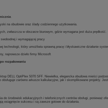
nicznie
.
ryski na obudowie oraz ślady codziennego użytkowania.
lnych, zwłaszcza w obszarze biurowym, gdzie wymagana jest duża prędkość.
o swobodnej i wymagającej pracy
j technologii, który umożliwia sprawną pracę i błyskawiczne działanie sys
ny, najnowsze dzieło firmy Microsoft
ż po rozpakowaniu
sktop DELL OptiPlex 5070 SFF. Niewielka, elegancka obudowa mieści podzesp
bsługuje zarówno arkusze kalkulacyjne, jak i skomplikowane projekty. Jest
a do środowisk edukacyjnych i telefonicznych centrów obsługi, ponieważ ofer
ają osiągnięcie sukcesu i są zawsze gotowe do działania.