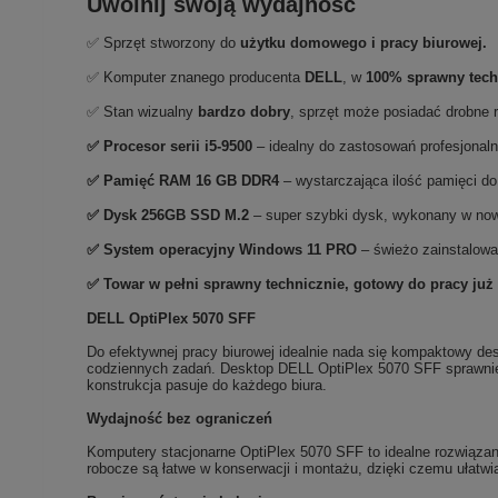
Uwolnij swoją wydajność
✅ Sprzęt stworzony do
użytku domowego
i
pracy biurowej.
✅ Komputer znanego producenta
DELL
, w
100% sprawny tech
✅ Stan wizualny
bardzo dobry
, sprzęt może posiadać drobne 
✅
Procesor serii i5-9500
– idealny do zastosowań profesjona
✅
Pami
ęć RAM 16 GB DDR4
– wystarczająca ilość pamięci d
✅
Dysk 256GB SSD M.2
– super szybki dysk, wykonany w nowe
✅
System operacyjny Windows 11 PRO
– świeżo zainstalowa
✅ Towar w pełni sprawny technicznie, gotowy do pracy ju
DELL OptiPlex 5070 SFF
Do efektywnej pracy biurowej idealnie nada się kompaktowy de
codziennych zadań. Desktop DELL OptiPlex 5070 SFF sprawnie o
konstrukcja pasuje do każdego biura.
Wydajność bez ograniczeń
Komputery stacjonarne OptiPlex 5070 SFF to idealne rozwiązani
robocze są łatwe w konserwacji i montażu, dzięki czemu ułatwi