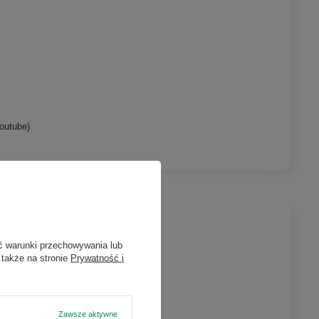
outube)
ć warunki przechowywania lub
 także na stronie
Prywatność i
Zawsze aktywne