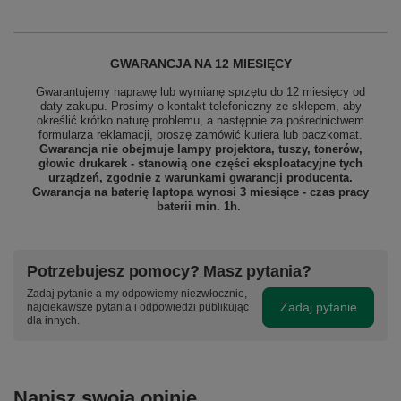
GWARANCJA NA 12 MIESIĘCY
Gwarantujemy naprawę lub wymianę sprzętu do 12 miesięcy od
daty zakupu. Prosimy o kontakt telefoniczny ze sklepem, aby
określić krótko naturę problemu, a następnie za pośrednictwem
formularza reklamacji, proszę
zamówić kuriera lub paczkomat.
Gwarancja nie obejmuje lampy projektora, tuszy, tonerów,
głowic drukarek - stanowią one części eksploatacyjne tych
urządzeń, zgodnie z warunkami gwarancji producenta.
Gwarancja na baterię laptopa wynosi 3 miesiące - czas pracy
baterii min. 1h.
Potrzebujesz pomocy? Masz pytania?
Zadaj pytanie a my odpowiemy niezwłocznie,
Zadaj pytanie
najciekawsze pytania i odpowiedzi publikując
dla innych.
Napisz swoją opinię