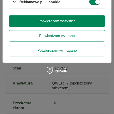
Reklamowe pliki cookie
centymetrach
Więcej
Szerokość
20
Więcej
Potwierdzam wszystkie
towaru w
centymetrach
Więcej
Potwierdzam wybrane
Długość towaru
20
Więcej
w
Potwierdzam wymagane
centymetrach
Więcej
Stan
Używany
Klawiatura
QWERTY (spolszczona
stickerami)
Przekątna
16
ekranu