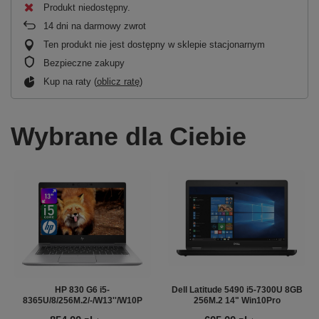
Produkt niedostępny
14
dni na darmowy zwrot
Ten produkt nie jest dostępny w sklepie stacjonarnym
Bezpieczne zakupy
Kup na raty (
oblicz ratę
)
Wybrane dla Ciebie
HP 830 G6 i5-
Dell Latitude 5490 i5-7300U 8GB
8365U/8/256M.2/-/W13''/W10P
256M.2 14" Win10Pro