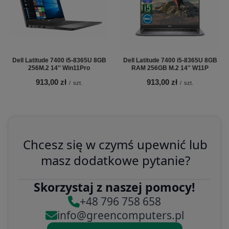
Dell Latitude 7400 i5-8365U 8GB
Dell Latitude 7400 i5-8365U 8GB
256M.2 14'' Win11Pro
RAM 256GB M.2 14'' W11P
913,00 zł
913,00 zł
/
szt.
/
szt.
Chcesz się w czymś upewnić lub
masz dodatkowe pytanie?
Skorzystaj z naszej pomocy!
+48 796 758 658
info@greencomputers.pl