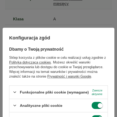
miesięcy
Klasa
A
Szerokość
20
Konfiguracja zgód
produktu
Dbamy o Twoją prywatność
Wysokość
5
Sklep korzysta z plików cookie w celu realizacji usług zgodnie z
produktu
Polityką dotyczącą cookies
. Możesz określić warunki
przechowywania lub dostępu do cookie w Twojej przeglądarce.
Więcej informacji na temat warunków i prywatności można
Głębokość
20
znaleźć także na stronie
Prywatność i warunki Google
.
produktu
Zawsze
Funkcjonalne pliki cookie (wymagane)
aktywne
Długość towaru
20
Analityczne pliki cookie
Wysokość
5
Więcej
towaru w