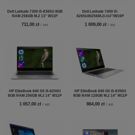
Dell Latitude 7300 i5-8365U 8GB
Dell Latitude 7400 i5-
RAM 256GB M.2 13'' W11P
8265U/8/256M.2/-/14''/W10P
711,00 zł
1 009,00 zł
/
szt.
/
szt.
HP EliteBook 840 G5 i5-8250U
HP EliteBook 840 G5 i5-8350U
8GB RAM 256GB M.2 14" W11P
8GB RAM 128GB M.2 14" W11P
1 057,00 zł
864,00 zł
/
szt.
/
szt.