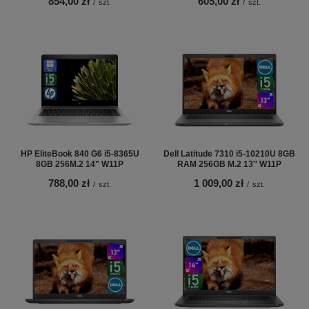
854,00 zł
605,00 zł
/
szt.
/
szt.
HP EliteBook 840 G6 i5-8365U
Dell Latitude 7310 i5-10210U 8GB
8GB 256M.2 14" W11P
RAM 256GB M.2 13'' W11P
788,00 zł
1 009,00 zł
/
szt.
/
szt.