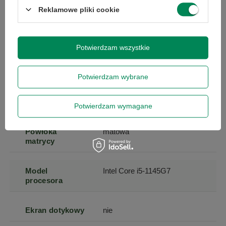
Reklamowe pliki cookie
Klawiatura
QWERTY (spolszczona
stickerami)
Potwierdzam wszystkie
Przekątna
15
ekranu
Potwierdzam wybrane
Rozdzielczość
1920 x 1080
(px)
Potwierdzam wymagane
Powłoka
matowa
matrycy
Model
Intel Core i5-1145G7
procesora
Ekran dotykowy
nie