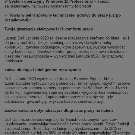
✅
System operacyjny Windows 11 Professional
– świeżo
zainstalowany, najnowszy system firmy Microsoft
✅
Towar w pełni sprawny technicznie, gotowy do pracy już po
rozpakowaniu
Twoja gwarancja efektywności i komfortu pracy
Laptop Dell Latitude 9520 to idealne rozwiązanie zarówno do biura, jak i
do pracy mobilnej. Dzięki cienkiej, ale niezwykle wytrzymałej
konstrukcji, zawiera podzespoły, które zapewniają wysoką wydajność
klasy biznesowej. Zwiększ komfort pracy, przyspiesz swoje działania i
ciesz się niezawodnością – wybierz Dell Latitude 9520, by pracować
efektywnie.
Łatwa obsługa i inteligentne rozwiązania
Dell Latitude 9520 wyróżnia się funkcją Express Sign-in, która
automatycznie wykrywa Twoją obecność, umożliwiając natychmiastowe
logowanie za pomocą kamery na podczerwień i Windows Hello. Dzięki
tej funkcji, logowanie się staje się szybkie i wygodne, bez konieczności
jakiejkolwiek interakcji. Laptop automatycznie blokuje się, gdy
odchodzisz, gwarantując większe bezpieczeństwo pracy.
Zaawansowana optymalizacja i długi czas pracy na baterii
Dell Optimizer dostosowuje się do Twoich codziennych wzorców
użytkowania, poprawiając wydajność i czas pracy baterii. Dzięki funkcji
ExpressCharge Boost, laptop ładuje się błyskawicznie – do 35% w
zaledwie 20 minut lub do 80% w około 40 minut, zapewniając Ci energię