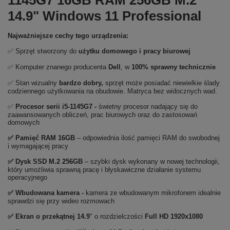
1145G7 16GB RAM 256GB M.2
14.9" Windows 11 Professional
Najważniejsze cechy tego urządzenia:
✅ Sprzęt stworzony do
użytku domowego
i
pracy biurowej
✅ Komputer znanego producenta
Dell
, w
100% sprawny technicznie
✅ Stan wizualny
bardzo dobry,
sprzęt może posiadać niewielkie ślady
codziennego użytkowania na obudowie. Matryca bez widocznych wad.
✅
Procesor serii i5-1145G7
-
świetny procesor nadający się do
zaawansowanych obliczeń, prac biurowych oraz do zastosowań
domowych
✅
Pami
ęć RAM 16GB
– odpowiednia ilość pamięci RAM do swobodnej
i wymagającej pracy
✅
Dysk SSD M.2 256GB
– szybki dysk wykonany w nowej technologii,
który umożliwia sprawną pracę i błyskawiczne działanie systemu
operacyjnego
✅ Wbudowana kamera -
kamera ze wbudowanym mikrofonem idealnie
sprawdzi się przy wideo rozmowach
✅ Ekran o przekątnej 14.9
" o rozdzielczości
Full HD 1920x1080