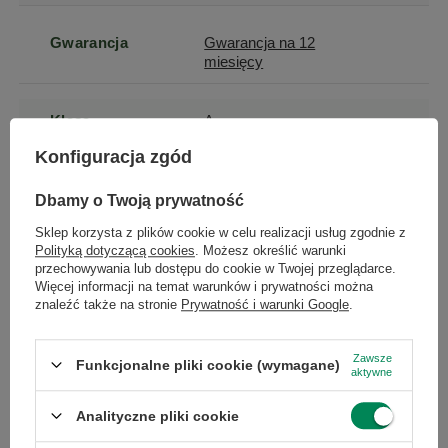
Gwarancja
Gwarancja na 12
miesięcy
Klasa
A
Konfiguracja zgód
Stan
Używany
Dbamy o Twoją prywatność
Sklep korzysta z plików cookie w celu realizacji usług zgodnie z
Marka
Dell
Polityką dotyczącą cookies
. Możesz określić warunki
przechowywania lub dostępu do cookie w Twojej przeglądarce.
Więcej informacji na temat warunków i prywatności można
Model
Latitude 9520
znaleźć także na stronie
Prywatność i warunki Google
.
Typ
standardowy
Zawsze
Funkcjonalne pliki cookie (wymagane)
aktywne
Układ klawiatury
NORDIC (qwerty)
Analityczne pliki cookie