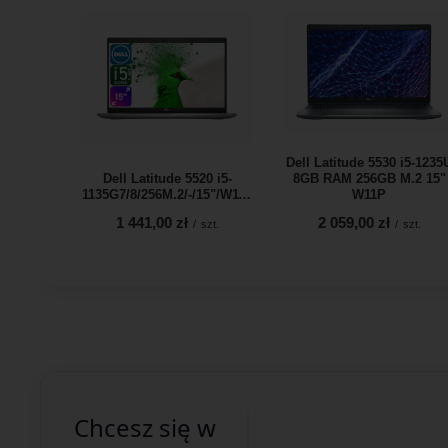
Dell Latitude 5530 i5-1235
Dell Latitude 5520 i5-
8GB RAM 256GB M.2 15"
1135G7/8/256M.2/-/15"/W11H
W11P
1 441,00 zł
2 059,00 zł
/
szt.
/
szt.
Chcesz się w