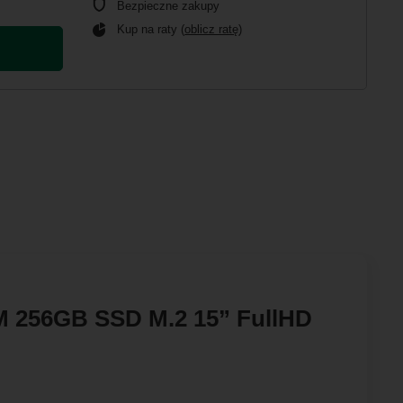
Bezpieczne zakupy
Kup na raty (
oblicz ratę
)
AM 256GB SSD M.2 15” FullHD