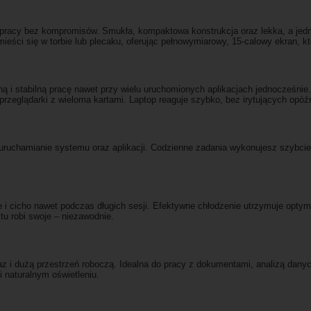
ej pracy bez kompromisów. Smukła, kompaktowa konstrukcja oraz lekka, a jed
ieści się w torbie lub plecaku, oferując pełnowymiarowy, 15-calowy ekran, k
ną i stabilną pracę nawet przy wielu uruchomionych aplikacjach jednocześn
rzeglądarki z wieloma kartami. Laptop reaguje szybko, bez irytujących opóź
chamianie systemu oraz aplikacji. Codzienne zadania wykonujesz szybciej, a
e i cicho nawet podczas długich sesji. Efektywne chłodzenie utrzymuje optym
tu robi swoje – niezawodnie.
z i dużą przestrzeń roboczą. Idealna do pracy z dokumentami, analizą dan
i naturalnym oświetleniu.