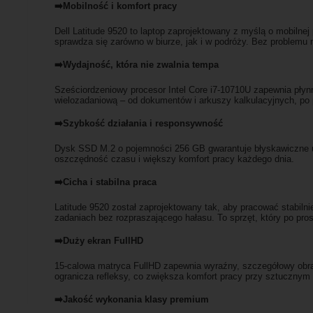
➡️Mobilność i komfort pracy
Dell Latitude 9520 to laptop zaprojektowany z myślą o mobiln
sprawdza się zarówno w biurze, jak i w podróży. Bez problemu m
➡️Wydajność, która nie zwalnia tempa
Sześciordzeniowy procesor Intel Core i7-10710U zapewnia płyn
wielozadaniową – od dokumentów i arkuszy kalkulacyjnych, po p
➡️Szybkość działania i responsywność
Dysk SSD M.2 o pojemności 256 GB gwarantuje błyskawiczne uru
oszczędność czasu i większy komfort pracy każdego dnia.
➡️Cicha i stabilna praca
Latitude 9520 został zaprojektowany tak, aby pracować stabilni
zadaniach bez rozpraszającego hałasu. To sprzęt, który po pros
➡️Duży ekran FullHD
15-calowa matryca FullHD zapewnia wyraźny, szczegółowy obra
ogranicza refleksy, co zwiększa komfort pracy przy sztucznym 
➡️Jakość wykonania klasy premium