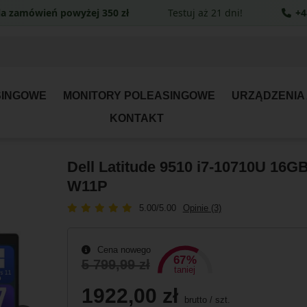
a zamówień powyżej 350 zł
Testuj aż 21 dni!
+4
SINGOWE
MONITORY POLEASINGOWE
URZĄDZENIA
KONTAKT
Dell Latitude 9510 i7-10710U 16
W11P
5.00/5.00
Opinie (3)
Cena nowego
67%
5 799,99 zł
taniej
1922,00 zł
brutto
/
szt.