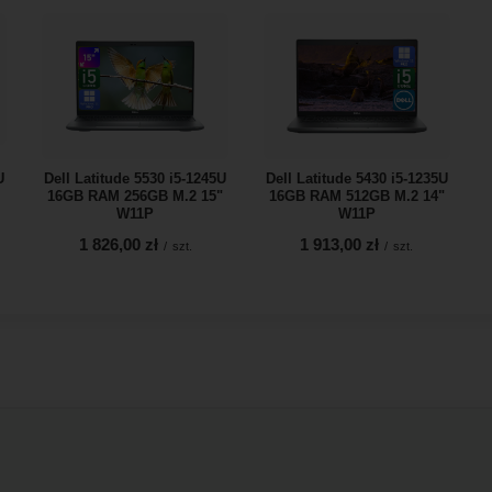
U
Dell Latitude 5530 i5-1245U
Dell Latitude 5430 i5-1235U
16GB RAM 256GB M.2 15"
16GB RAM 512GB M.2 14"
W11P
W11P
1 826,00 zł
1 913,00 zł
/
szt.
/
szt.