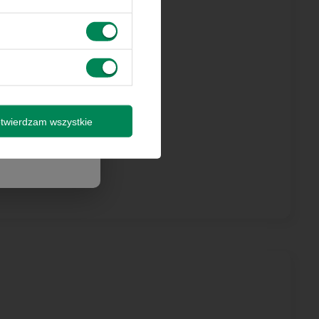
 innymi
by wysyłki
isz się
twierdzam wszystkie