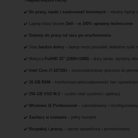
⭐
Najważniejsze cechy:
✔️
Do pracy, nauki i zastosowań biurowych
– idealny laptop
✔️ Laptop klasy biznes
Dell – w 100% sprawny technicznie
✔️
Gotowy do pracy od razu po uruchomieniu
✔️ Stan
bardzo dobry
– laptop może posiadać delikatne ryski
✔️ Matryca
FullHD 15” (1920×1080)
– duży ekran, wyraźny ob
✔️
Intel Core i7-10710U
– sześciordzeniowy procesor do płynne
✔️
16 GB RAM
– komfortowa wielozadaniowość bez spowolnień
✔️
256 GB SSD M.2
– szybki start systemu i aplikacji
✔️
Windows 11 Professional
– zainstalowany i skonfigurowan
✔️
Zasilacz w zestawie
– pełny komplet
✔️
Rozpakuj i pracuj
– sprzęt sprawdzony i przetestowany