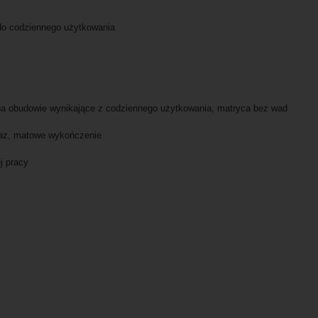
 do codziennego użytkowania
 na obudowie wynikające z codziennego użytkowania, matryca bez wad
raz, matowe wykończenie
j pracy
y