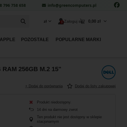
8 796 758 658
info@greencomputers.pl
0,00 zł
zł
Zaloguj się
 APPLE
POZOSTAŁE
POPULARNE MARKI
GB RAM 256GB M.2 15"
+ Dodaj do porównania
Dodaj do listy zakupowej
Produkt niedostępny
14
dni na darmowy zwrot
Ten produkt nie jest dostępny w sklepie
stacjonarnym