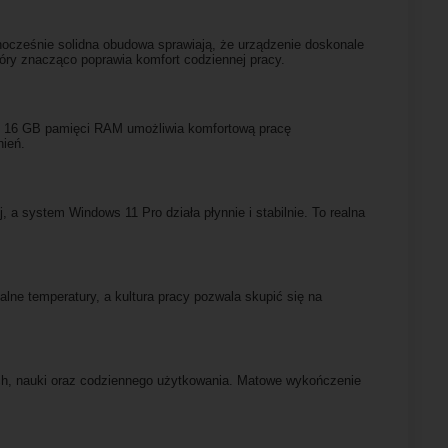
nocześnie solidna obudowa sprawiają, że urządzenie doskonale
tóry znacząco poprawia komfort codziennej pracy.
ie. 16 GB pamięci RAM umożliwia komfortową pracę
nień.
 system Windows 11 Pro działa płynnie i stabilnie. To realna
alne temperatury, a kultura pracy pozwala skupić się na
ych, nauki oraz codziennego użytkowania. Matowe wykończenie