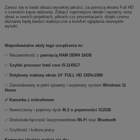
Zanurz się w świat obrazu wysokiej jakości, za pomocą ekranu Full HD
o szerokim kącie widzenia. Zobacz najmniejsze detale i wyraźny ostry
obraz w swoich projektach, plikach czy prezentacjach, dzięki czemu
doznania będą bardzo realistyczne a komfort oglądania niezwykle
wysoki.
Niepodważalne atuty tego urządzenia to:
✅ Niezawodność z
pamięcią RAM DDR4 16GB
✅
Szybki procesor Intel core i5-1145G7
✅
Dotykowy matowy ekran
14
"
FULL HD 1920x1080
✅ Zainstalowany w pełni sprawny i wspierany system
Windows 11
Home
✅ Kamerka z mikrofonem
✅ Nowoczesny i pojemny dysk
M.2 o pojemności 512GB
✅ Doskonała łączność bezprzewodowa
Wi-Fi
oraz
Bluetooth
✅ Szybkość i kultura pracy
Komputer idealnie nadaje się do: