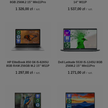
8GB 256M.2 15" Win11Pro
14" W11P
1 326,00 zł
1 537,00 zł
/
szt.
/
szt.
HP EliteBook 850 G6 i5-8265U
Dell Latitude 5530 i5-1245U 8GB
8GB RAM 256GB M.2 15" W11P
256M.2 15" Win11Pro
1 297,00 zł
1 271,00 zł
/
szt.
/
szt.