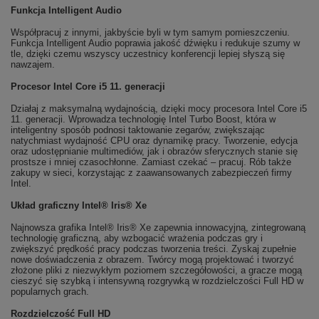
Funkcja Intelligent Audio
Współpracuj z innymi, jakbyście byli w tym samym pomieszczeniu.
Funkcja Intelligent Audio poprawia jakość dźwięku i redukuje szumy w
tle, dzięki czemu wszyscy uczestnicy konferencji lepiej słyszą się
nawzajem.
Procesor Intel Core i5 11. generacji
Działaj z maksymalną wydajnością, dzięki mocy procesora Intel Core i5
11. generacji. Wprowadza technologię Intel Turbo Boost, która w
inteligentny sposób podnosi taktowanie zegarów, zwiększając
natychmiast wydajność CPU oraz dynamikę pracy. Tworzenie, edycja
oraz udostępnianie multimediów, jak i obrazów sferycznych stanie się
prostsze i mniej czasochłonne. Zamiast czekać – pracuj. Rób także
zakupy w sieci, korzystając z zaawansowanych zabezpieczeń firmy
Intel.
Układ graficzny Intel® Iris® Xe
Najnowsza grafika Intel® Iris® Xe zapewnia innowacyjną, zintegrowaną
technologię graficzną, aby wzbogacić wrażenia podczas gry i
zwiększyć prędkość pracy podczas tworzenia treści. Zyskaj zupełnie
nowe doświadczenia z obrazem. Twórcy mogą projektować i tworzyć
złożone pliki z niezwykłym poziomem szczegółowości, a gracze mogą
cieszyć się szybką i intensywną rozgrywką w rozdzielczości Full HD w
popularnych grach.
Rozdzielczość Full HD