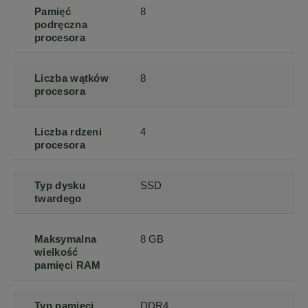
Pamięć
8
podręczna
procesora
Liczba wątków
8
procesora
Liczba rdzeni
4
procesora
Typ dysku
SSD
twardego
Maksymalna
8 GB
wielkość
pamięci RAM
Typ pamięci
DDR4