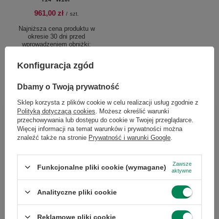
961,00 zł
/
szt.
Najniższa cena produktu w
okresie 30 dni przed
wprowadzeniem obniżki:
1 699,00 zł
-43%
Cena regularna:
1 699,00 zł
-43%
Konfiguracja zgód
Dbamy o Twoją prywatność
Sklep korzysta z plików cookie w celu realizacji usług zgodnie z
Polityką dotyczącą cookies
. Możesz określić warunki
Chcesz się w czymś upewnić lub
przechowywania lub dostępu do cookie w Twojej przeglądarce.
Więcej informacji na temat warunków i prywatności można
masz dodatkowe pytanie?
znaleźć także na stronie
Prywatność i warunki Google
.
Skorzystaj z naszej pomocy!
Zawsze
Funkcjonalne pliki cookie (wymagane)
+48 796 758 658
aktywne
info@greencomputers.pl
Analityczne pliki cookie
Zapytaj o ten produkt
Reklamowe pliki cookie