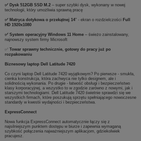
✅
Dysk 512GB SSD M.2
– super szybki dysk, wykonany w nowej
technologii, który umożliwia sprawną pracę
✅ Matryca dotykowa o przekątnej 14
" - ekran o rozdzielczości
Full
HD 1920x1080
✅
System operacyjny Windows 11 Home
– świeżo zainstalowany,
najnowszy system firmy Microsoft
✅
Towar sprawny technicznie, gotowy do pracy już po
rozpakowaniu
Biznesowy laptop Dell Latitude 7420
Co czyni laptop Dell Latitude 7420 wyjątkowym? Po pierwsze - smukła,
cienka konstrukcja, która zachwyca nie tylko designem, ale i
solidnością wykonania. Po drugie - łatwość obsługi i bezpieczeństwo
klasy korporacyjnej, a wszystko to w zgodzie zarówno z nowymi, jak i
starszymi technologiami. Dell Latitude 7420 świetnie sprawdzi się we
wszystkich firmach, które poszukują sprzętu spełniającego nowoczesne
standardy w kwestii wydajności i bezpieczeństwa.
ExpressConnect
Nowa funkcja ExpressConnect automatycznie łączy się z
najsilniejszym punktem dostępu w biurze i zapewnia wymaganą
szybkość połączenia najważniejszym aplikacjom, gdziekolwiek
pracujesz.