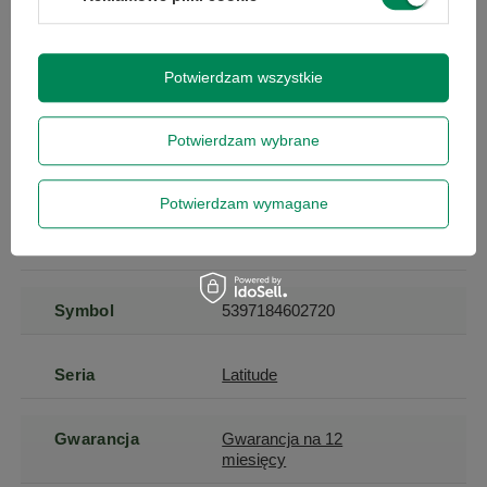
Potwierdzam wszystkie
Specyfikacja
Potwierdzam wybrane
Potwierdzam wymagane
Marka
Dell
Symbol
5397184602720
Seria
Latitude
Gwarancja
Gwarancja na 12
miesięcy