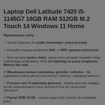
Laptop Dell Latitude 7420 i5-
1145G7 16GB RAM 512GB M.2
Touch 14 Windows 11 Home
Najważniejsze cechy:
✅ Sprzęt stworzony do
użytku domowego
i
pracy biurowej
✅ Komputer znanego producenta
Dell
, w
100% sprawny technicznie
✅ Stan wizualny
bardzo dobry
, sprzęt może posiadać niewielkie ślady
codziennego użytkowania, które
nie wpływają na pracę urządzenia.
Matryca bez wad.
✅ Wbudowana kamera internetowa, głośniki i mikrofon
- dla
zapewnienia dobrej jakości komunikacji z bliskimi i współpracownikami
✅
Procesor serii i5 jedenastej generacji -
świetny procesor nadający
się do zaawansowanych prac biurowych oraz do zastosowań
domowych.
✅
Pami
ęć RAM 16 GB
– wystarczająca ilość pamięci do swobodnej
pracy