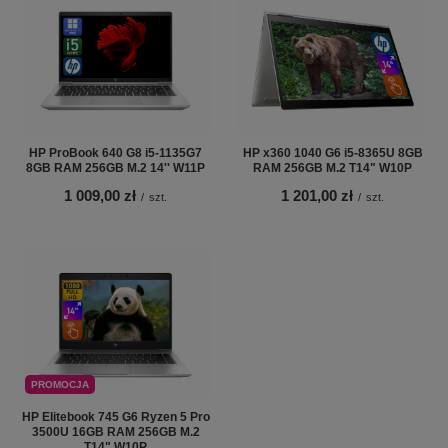
HP ProBook 640 G8 i5-1135G7
HP x360 1040 G6 i5-8365U 8GB
8GB RAM 256GB M.2 14'' W11P
RAM 256GB M.2 T14" W10P
1 009,00 zł
1 201,00 zł
/
szt.
/
szt.
PROMOCJA
HP Elitebook 745 G6 Ryzen 5 Pro
3500U 16GB RAM 256GB M.2
T14" W10P