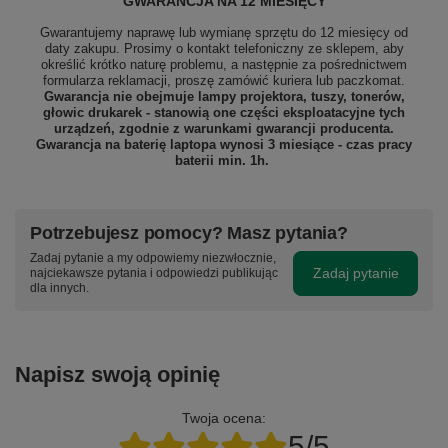
GWARANCJA NA 12 MIESIĘCY
Gwarantujemy naprawę lub wymianę sprzętu do 12 miesięcy od
daty zakupu. Prosimy o kontakt telefoniczny ze sklepem, aby
określić krótko naturę problemu, a następnie za pośrednictwem
formularza reklamacji, proszę
zamówić kuriera lub paczkomat.
Gwarancja nie obejmuje lampy projektora, tuszy, tonerów,
głowic drukarek - stanowią one części eksploatacyjne tych
urządzeń, zgodnie z warunkami gwarancji producenta.
Gwarancja na baterię laptopa wynosi 3 miesiące - czas pracy
baterii min. 1h.
Potrzebujesz pomocy? Masz pytania?
Zadaj pytanie a my odpowiemy niezwłocznie,
Zadaj pytanie
najciekawsze pytania i odpowiedzi publikując
dla innych.
Napisz swoją opinię
Twoja ocena:
5/5