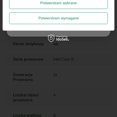
Powłoka
matowa
Potwierdzam wybrane
matrycy
Zapisz się
Potwierdzam wymagane
Model
Intel Core i5-1135G7
Szanujemy Twoją prywatność – żadnego spamu.
procesora
Ekran dotykowy
tak
Seria procesora
Intel Core i5
Generacja
11
Procesora
Liczba rdzeni
4
procesora
Liczba wątków
8