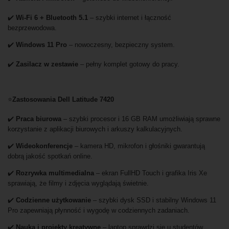
✔️
Wi-Fi 6 + Bluetooth 5.1
– szybki internet i łączność
bezprzewodowa.
✔️
Windows 11 Pro
– nowoczesny, bezpieczny system.
✔️
Zasilacz w zestawie
– pełny komplet gotowy do pracy.
⭐
Zastosowania Dell Latitude 7420
✔️
Praca biurowa
– szybki procesor i 16 GB RAM umożliwiają sprawne
korzystanie z aplikacji biurowych i arkuszy kalkulacyjnych.
✔️
Wideokonferencje
– kamera HD, mikrofon i głośniki gwarantują
dobrą jakość spotkań online.
✔️
Rozrywka multimedialna
– ekran FullHD Touch i grafika Iris Xe
sprawiają, że filmy i zdjęcia wyglądają świetnie.
✔️
Codzienne użytkowanie
– szybki dysk SSD i stabilny Windows 11
Pro zapewniają płynność i wygodę w codziennych zadaniach.
✔️
Nauka i projekty kreatywne
– laptop sprawdzi się u studentów,