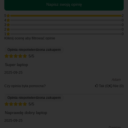
Napisz swoją opinię
5
2
4
0
3
0
2
0
1
0
Kliknij ocenę aby filtrować opinie
Opinia niepotwierdzona zakupem
5/5
Super laptop
2025-09-25
Adam
Czy opinia była pomocna?
Tak
0
Nie
0
Opinia niepotwierdzona zakupem
5/5
Naprawdę dobry laptop
2025-09-25
Damian