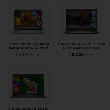
HP EliteBook 830 G7 i5-10210U
Dell Latitude 5430 i5-1235U 16GB
8GB RAM 256M.2 13'' W11P
RAM 512GB M.2 14" W11P
1 245,00 zł
1 913,00 zł
/
szt.
/
szt.
Dell Latitude 7410 i5-10310U