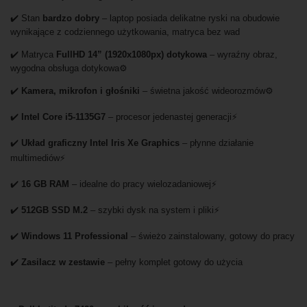
✔️ Stan
bardzo dobry
– laptop posiada delikatne ryski na obudowie
wynikające z codziennego użytkowania, matryca bez wad
✔️ Matryca
FullHD 14” (1920x1080px) dotykowa
– wyraźny obraz,
wygodna obsługa dotykowa⚙️
✔️
Kamera, mikrofon i głośniki
– świetna jakość wideorozmów⚙️
✔️
Intel Core i5-1135G7
– procesor jedenastej generacji⚡
✔️
Układ graficzny Intel Iris Xe Graphics
– płynne działanie
multimediów⚡
✔️
16 GB RAM
– idealne do pracy wielozadaniowej⚡
✔️
512GB SSD M.2
– szybki dysk na system i pliki⚡
✔️
Windows 11 Professional
– świeżo zainstalowany, gotowy do pracy
✔️
Zasilacz w zestawie
– pełny komplet gotowy do użycia