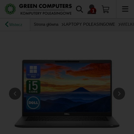
Strona główna
LAPTOPY POLEASINGOWE
WIELK
Wstecz