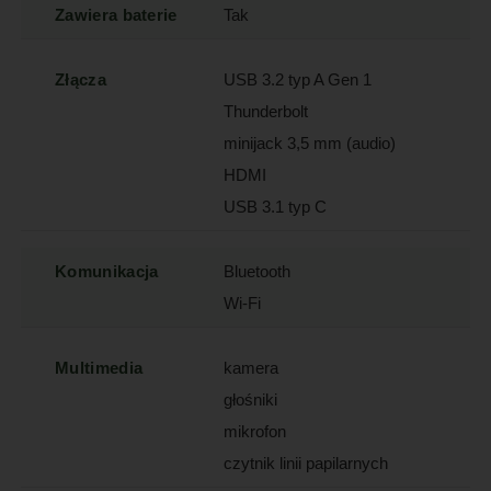
Zawiera baterie
Tak
Złącza
USB 3.2 typ A Gen 1
Thunderbolt
minijack 3,5 mm (audio)
HDMI
USB 3.1 typ C
Komunikacja
Bluetooth
Wi-Fi
Multimedia
kamera
głośniki
mikrofon
czytnik linii papilarnych