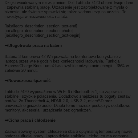
Dzięki wbudowanym rozwiązaniom Dell Latitude 7420 chroni Twoje dane
i zapewnia stabilną pracę. Urządzenie jest zaprojektowane z myślą o
biznesie, ale świetnie sprawdzi się także w domu czy na uczelni. To
inwestycja w niezawodność na lata.
[iai:allegro_description_section_text-end]
[iai:allegro_description_section_photo]
[iai:allegro_description_section_text-begin]
➡️Długotrwała praca na baterii
Bateria 3-komorowa 42 Wh pozwala na komfortowe korzystanie z
laptopa przez wiele godzin bez konieczności ładowania. Funkcja
ExpressCharge Boost umożliwia szybkie odzyskanie energii – 35% w
zaledwie 20 minut.
➡️Nowoczesna łączność
Latitude 7420 wyposażono w Wi-Fi 6 i Bluetooth 5.1, co zapewnia
stabilne i szybkie połączenia. Dodatkowo znajdziesz tu bogaty zestaw
portów: 2x Thunderbolt 4, HDMI 2.0, USB 3.2, microSD oraz
uniwersalne gniazdo audio. Dzięki temu możesz podłączyć dodatkowe
monitory, akcesoria i urządzenia bez ograniczeń.
➡️Cicha praca i chłodzenie
Zaawansowany system chłodzenia dba o optymalną temperaturę nawet
podczas długiej pracy. Laptop działa stabilnie i cicho, co ma ogromne