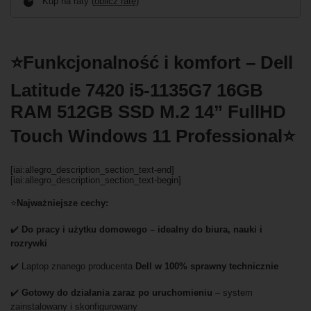
Kup na raty (
oblicz ratę
)
⭐Funkcjonalność i komfort – Dell
Latitude 7420 i5-1135G7 16GB
RAM 512GB SSD M.2 14” FullHD
Touch Windows 11 Professional⭐
[iai:allegro_description_section_text-end]
[iai:allegro_description_section_text-begin]
⭐
Najważniejsze cechy:
✔️
Do pracy i użytku domowego – idealny do biura, nauki i
rozrywki
✔️ Laptop znanego producenta
Dell w 100% sprawny technicznie
✔️
Gotowy do działania zaraz po uruchomieniu
– system
zainstalowany i skonfigurowany