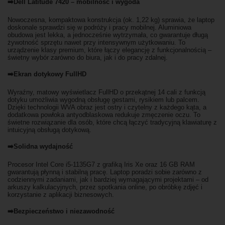
➡️Dell Latitude 7420 – mobilność i wygoda
Nowoczesna, kompaktowa konstrukcja (ok. 1,22 kg) sprawia, że laptop
doskonale sprawdzi się w podróży i pracy mobilnej. Aluminiowa
obudowa jest lekka, a jednocześnie wytrzymała, co gwarantuje długą
żywotność sprzętu nawet przy intensywnym użytkowaniu. To
urządzenie klasy premium, które łączy elegancję z funkcjonalnością –
świetny wybór zarówno do biura, jak i do pracy zdalnej.
➡️Ekran dotykowy FullHD
Wyraźny, matowy wyświetlacz FullHD o przekątnej 14 cali z funkcją
dotyku umożliwia wygodną obsługę gestami, rysikiem lub palcem.
Dzięki technologii WVA obraz jest ostry i czytelny z każdego kąta, a
dodatkowa powłoka antyodblaskowa redukuje zmęczenie oczu. To
świetne rozwiązanie dla osób, które chcą łączyć tradycyjną klawiaturę z
intuicyjną obsługą dotykową.
➡️Solidna wydajność
Procesor Intel Core i5-1135G7 z grafiką Iris Xe oraz 16 GB RAM
gwarantują płynną i stabilną pracę. Laptop poradzi sobie zarówno z
codziennymi zadaniami, jak i bardziej wymagającymi projektami – od
arkuszy kalkulacyjnych, przez spotkania online, po obróbkę zdjęć i
korzystanie z aplikacji biznesowych.
➡️Bezpieczeństwo i niezawodność