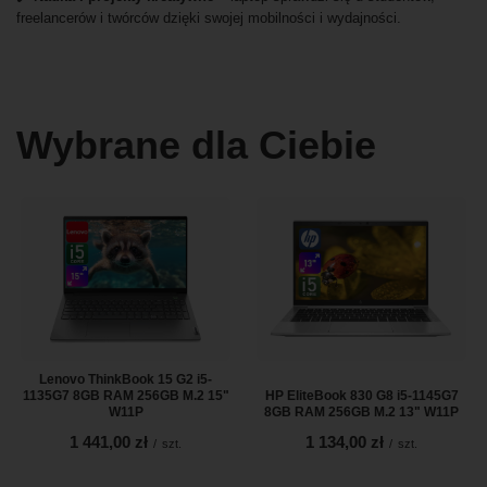
freelancerów i twórców dzięki swojej mobilności i wydajności.
Wybrane dla Ciebie
Lenovo ThinkBook 15 G2 i5-
1135G7 8GB RAM 256GB M.2 15"
HP EliteBook 830 G8 i5-1145G7
W11P
8GB RAM 256GB M.2 13" W11P
1 441,00 zł
1 134,00 zł
/
szt.
/
szt.