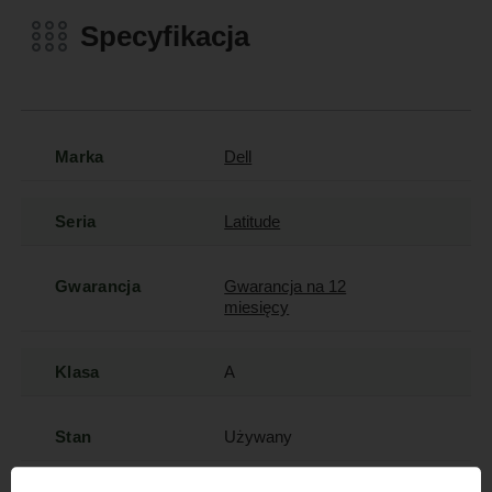
Specyfikacja
Marka
Dell
Seria
Latitude
Gwarancja
Gwarancja na 12
miesięcy
Klasa
A
Stan
Używany