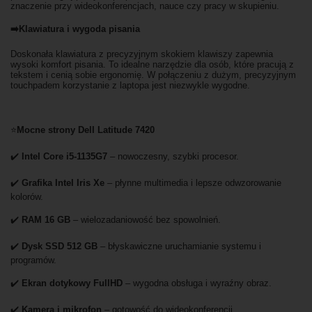
znaczenie przy wideokonferencjach, nauce czy pracy w skupieniu.
➡️Klawiatura i wygoda pisania
Doskonała klawiatura z precyzyjnym skokiem klawiszy zapewnia
wysoki komfort pisania. To idealne narzędzie dla osób, które pracują z
tekstem i cenią sobie ergonomię. W połączeniu z dużym, precyzyjnym
touchpadem korzystanie z laptopa jest niezwykle wygodne.
⭐
Mocne strony Dell Latitude 7420
✔️
Intel Core i5-1135G7
– nowoczesny, szybki procesor.
✔️
Grafika Intel Iris Xe
– płynne multimedia i lepsze odwzorowanie
kolorów.
✔️
RAM 16 GB
– wielozadaniowość bez spowolnień.
✔️
Dysk SSD 512 GB
– błyskawiczne uruchamianie systemu i
programów.
✔️
Ekran dotykowy FullHD
– wygodna obsługa i wyraźny obraz.
✔️
Kamera i mikrofon
– gotowość do wideokonferencji.