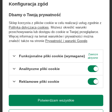
Marka
Dell
Konfiguracja zgód
×
Dołącz do newslettera Green
Dbamy o Twoją prywatność
Model
Latitude 7420
Computers
Sklep korzysta z plików cookie w celu realizacji usług zgodnie z
Polityką dotyczącą cookies
. Możesz określić warunki
Zgarnij jako pierwszy informacje o zniżkach i
Symbol
0000005160
przechowywania lub dostępu do cookie w Twojej przeglądarce.
rabatach w naszym sklepie!
Więcej informacji na temat warunków i prywatności można
znaleźć także na stronie
Prywatność i warunki Google
.
Typ
laptop
...
lub zadzwoń od razu, aby odebrać
przy zamówieniu telefonicznym
Zawsze
Funkcjonalne pliki cookie (wymagane)
aktywne
50 zł rabatu!
Układ klawiatury
QWERTY - naklejki
Analityczne pliki cookie
Rabat 50 zł przy zamówieniach powyżej 300 zł. Oferta
Przekątna
14
jednorazowa, nie łączy się z innymi promocjami i nie
obejmuje zamówień hurtowych.
ekranu
Reklamowe pliki cookie
Wyrażam zgodę na przetwarzanie danych osobowych
na potrzeby newslettera. Więcej w
polityce
Rozdzielczość
1920 x 1080
prywatności
.
(px)
Potwierdzam wszystkie