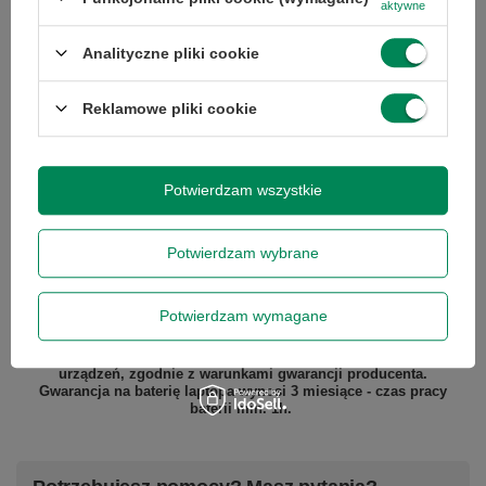
aktywne
Pojemność
512
dysku
Analityczne pliki cookie
Reklamowe pliki cookie
Podmiot odpowiedzialny
|
Informacje o bezpieczeństwie
Potwierdzam wszystkie
GWARANCJA NA 12 MIESIĘCY
Potwierdzam wybrane
Gwarantujemy naprawę lub wymianę sprzętu do 12 miesięcy od
daty zakupu. Prosimy o kontakt telefoniczny ze sklepem, aby
określić krótko naturę problemu, a następnie za pośrednictwem
Potwierdzam wymagane
formularza reklamacji, proszę
zamówić kuriera lub paczkomat.
Gwarancja nie obejmuje lampy projektora, tuszy, tonerów,
głowic drukarek - stanowią one części eksploatacyjne tych
urządzeń, zgodnie z warunkami gwarancji producenta.
Gwarancja na baterię laptopa wynosi 3 miesiące - czas pracy
baterii min. 1h.