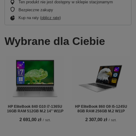
Ten produkt nie jest dostępny w sklepie stacjonarnym
Bezpieczne zakupy
Kup na raty (
oblicz ratę
)
Wybrane dla Ciebie
HP EliteBook 840 G10 i7-1365U
HP EliteBook 860 G9 i5-1245U
16GB RAM 512GB M.2 14" W11P
8GB RAM 256GB M.2 W11P
2 691,00 zł
2 307,00 zł
/
szt.
/
szt.