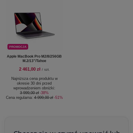
PROMOCJA
Apple MacBook Pro M2/8/256GB
M.2/13"/Tahoe
2 461,00 zł
/
szt.
Najniższa cena produktu w
okresie 30 dni przed
wprowadzeniem obniżki:
3 999,00 zł
-38%
Cena regularna:
4 999,00 zł
-51%