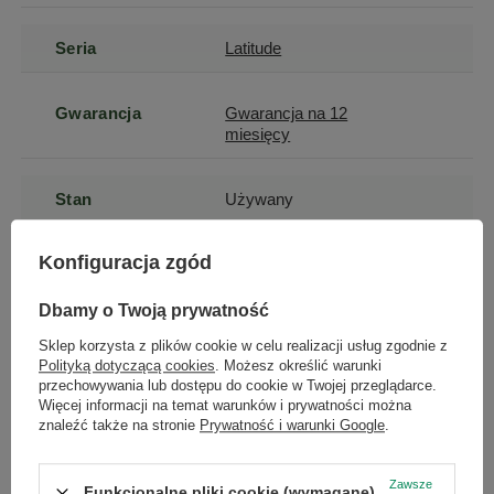
Seria
Latitude
Gwarancja
Gwarancja na 12
miesięcy
Stan
Używany
Konfiguracja zgód
Stan
zastępcze
opakowania
Dbamy o Twoją prywatność
Sklep korzysta z plików cookie w celu realizacji usług zgodnie z
Zasilacz w
Tak
Polityką dotyczącą cookies
. Możesz określić warunki
zestawie
przechowywania lub dostępu do cookie w Twojej przeglądarce.
Więcej informacji na temat warunków i prywatności można
znaleźć także na stronie
Prywatność i warunki Google
.
Generacja
12
Procesora
Zawsze
Funkcjonalne pliki cookie (wymagane)