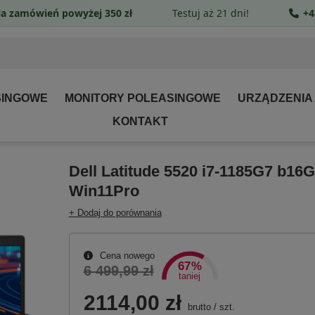
a zamówień powyżej 350 zł
Testuj aż 21 dni!
+4
SINGOWE
MONITORY POLEASINGOWE
URZĄDZENIA
KONTAKT
Dell Latitude 5520 i7-1185G7 b16
Win11Pro
+ Dodaj do porównania
Cena nowego
67%
6 499,99 zł
taniej
2114,00 zł
brutto
/
szt.