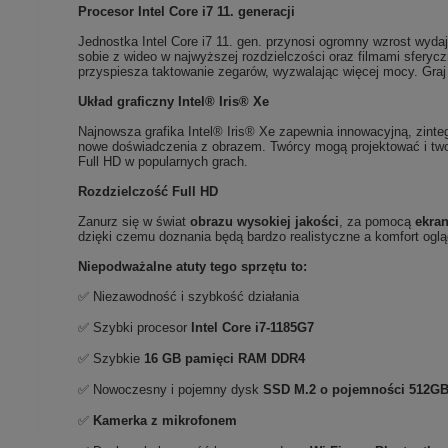
Procesor Intel Core i7 11. generacji
Jednostka Intel Core i7 11. gen. przynosi ogromny wzrost wyd
sobie z wideo w najwyższej rozdzielczości oraz filmami sferycz
przyspiesza taktowanie zegarów, wyzwalając więcej mocy. Graj 
Układ graficzny Intel® Iris® Xe
Najnowsza grafika Intel® Iris® Xe zapewnia innowacyjną, zinte
nowe doświadczenia z obrazem. Twórcy mogą projektować i two
Full HD w popularnych grach.
Rozdzielczość Full HD
Zanurz się w świat
obrazu wysokiej jakości
, za pomocą
ekra
dzięki czemu doznania będą bardzo realistyczne a komfort oglą
Niepodważalne atuty tego sprzętu to:
✅ Niezawodność i szybkość działania
✅ Szybki procesor
Intel Core i7-1185G7
✅ Szybkie
16 GB pamięci RAM DDR4
✅ Nowoczesny i pojemny dysk
SSD M.2 o pojemności 512G
✅
Kamerka z mikrofonem