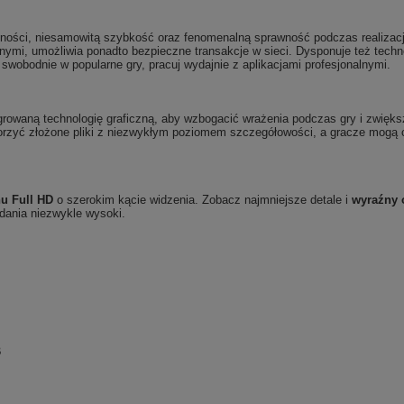
ajności, niesamowitą szybkość oraz fenomenalną sprawność podczas realizacj
nymi, umożliwia ponadto bezpieczne transakcje w sieci. Dysponuje też techno
swobodnie w popularne gry, pracuj wydajnie z aplikacjami profesjonalnymi.
growaną technologię graficzną, aby wzbogacić wrażenia podczas gry i zwięks
rzyć złożone pliki z niezwykłym poziomem szczegółowości, a gracze mogą c
nu Full HD
o szerokim kącie widzenia. Zobacz najmniejsze detale i
wyraźny 
dania niezwykle wysoki.
B