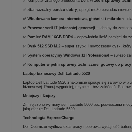
✅ Komputer znanego producenta
Dell
, w
100% sprawny techn
✅ Stan wizualny
bardzo
dobry
, sprzęt może posiadać niewiel
✅ Wbudowana kamera internetowa, głośniki i mikrofon
- dl
✅
Procesor serii i7 jedenastej generacji
– idealny do zastos
✅
Pami
ęć RAM 16GB DDR4
– odpowiednia ilość pamięci do 
✅
Dysk 512 SSD M.2
– super szybki i nowoczesny dysk, który 
✅
System operacyjny Windows 11 Professional
– świeżo zai
✅ Komputer w pełni sprawny technicznie, gotowy do pracy
Laptop biznesowy Dell Latitude 5520
Laptop Dell Latitude 5520 znakomicie spisuje się zarówno w biu
biznesowej. Pracuj wygodniej, szybciej i bez zakłóceń. Postaw
Mniejszy i lżejszy
Zmniejszono wymiary serii Latitude 5000 bez poświęcania mocy
jaką oferuje Dell Latitude 5520
Technologia ExpressCharge
Dell Optimizer wydłuża czas pracy i poprawia wydajność bater