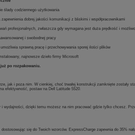
icznie
kie ślady codziennego użytkowania
a zapewnienia dobrej jakości komunikacji z bliskimi i współpracownikami
owań profesjonalnych, zwłaszcza gdy wymagana jest duża prędkość i możliwo
zaawansowanej i swobodnej pracy
umożliwia sprawną pracę i przechowywania sporej ilości plików
nstalowany, najnowsze dzieło firmy Microsoft
 już po rozpakowaniu.
rze, jak i poza nim. W cienkiej, choć trwałej konstrukcji zamknięte zostały 
 na efektywność, postaw na Dell Latitude 5520.
 i wydajności, dzięki temu możesz na nim pracować gdzie tylko chcesz. Prze
ii, dostosowując się do Twoich wzorców. ExpressCharge zapewnia do 35% nał