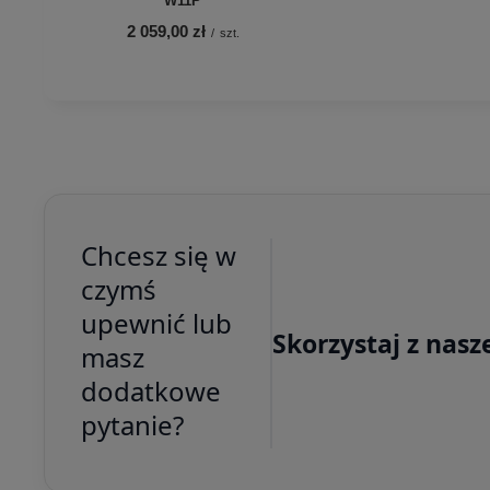
W11P
2 059,00 zł
/
szt.
Chcesz się w
czymś
upewnić lub
Skorzystaj z nasz
masz
dodatkowe
pytanie?