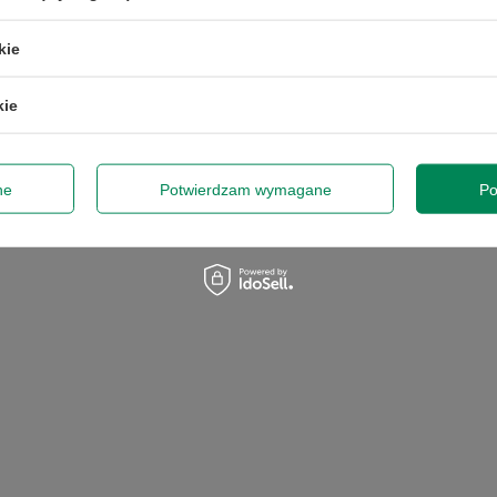
kie
kie
HP EliteBook 840 G11 u5-
Dell XPS 13 7390 i5-10210U
135U 16GB RAM 256GB
8GB RAM 256GB M.2 13"
ne
Potwierdzam wymagane
Po
M.2 14" W11P
W11P
2 691,00 zł
1 970,00 zł
/
szt.
/
szt.