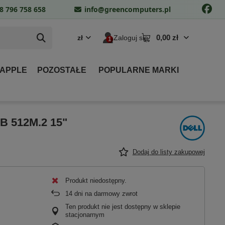
8 796 758 658
info@greencomputers.pl
0,00 zł
zł
Zaloguj się
 APPLE
POZOSTAŁE
POPULARNE MARKI
GB 512M.2 15"
Dodaj do listy zakupowej
Produkt niedostępny
14
dni na darmowy zwrot
Ten produkt nie jest dostępny w sklepie
stacjonarnym