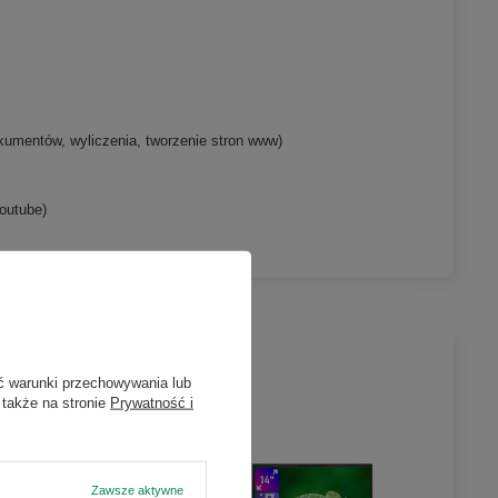
umentów, wyliczenia, tworzenie stron www)
outube)
ć warunki przechowywania lub
 także na stronie
Prywatność i
Zawsze aktywne