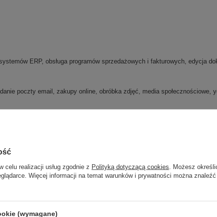
 systemów ERP, obsługa programów sprzedażowych i fakturowych, edycja dok
danie poczty email, zakupy online, obróbka zdjęć, media społecznościowe, y
ość
w celu realizacji usług zgodnie z
Polityką dotyczącą cookies
. Możesz określi
eglądarce. Więcej informacji na temat warunków i prywatności można znaleźć
cookie (wymagane)