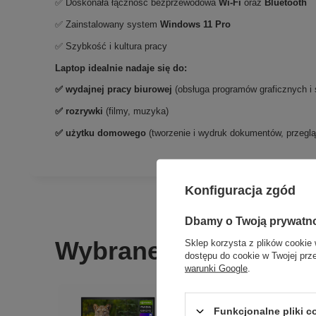
✅ Doskonała łączność bezprzewodowa
Wi-Fi
oraz
Bluetooth
✅ Zainstalowany system
Windows 11 Pro
✅ Szybkość i kultura pracy
Laptop idealnie nadaje się do:
✅
wydajnej pracy biurowej
(obsługa programów graficznych i
✅
rozrywki
(filmy, muzyka)
✅ użytku domowego
(tworzenie i wydruk dokumentów, przeglą
Konfiguracja zgód
Dbamy o Twoją prywatn
Wybrane dla Ciebie
Sklep korzysta z plików cookie 
dostępu do cookie w Twojej prz
warunki Google
.
Funkcjonalne pliki 