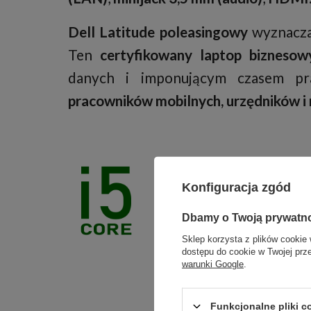
Dell Latitude poleasingowy
wyznacza
Ten
certyfikowany laptop biznesow
danych i imponującym czasem prac
pracowników mobilnych, urzędników 
Procesor Intel
Konfiguracja zgód
wydajność dla
Dbamy o Twoją prywatn
Sklep korzysta z plików cookie 
dostępu do cookie w Twojej prz
Sercem tego kompute
warunki Google
.
serii
Intel Core i5
, p
taktowanie wynosi
1
Funkcjonalne pliki 