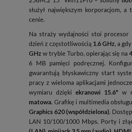
służył największym korporacjom, a 
cenie.
Na straży wydajności stoi procesor
dzień z częstotliwością
1.6 GHz
, a gd
GHz
w trybie Turbo, opierając się na
6 MB pamięci podręcznej. Konfigu
gwarantują błyskawiczny start sys
pracy z wieloma aplikacjami jednocz
wymiaru dzięki
ekranowi 15.6"
w ro
matowa
. Grafikę i multimedia obsług
Graphics 620 (współdzielona)
. Dostęp
LAN 10/100/1000 Mbps. Porty i złą
(LAN)
,
minijack 3,5 mm (audio)
,
HDMI