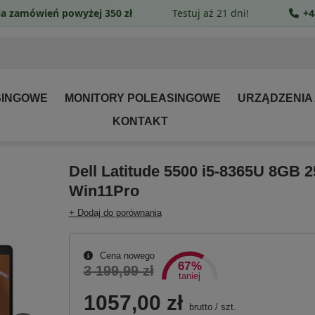
a zamówień powyżej 350 zł
Testuj aż 21 dni!
+4
SINGOWE
MONITORY POLEASINGOWE
URZĄDZENIA
KONTAKT
Dell Latitude 5500 i5-8365U 8GB 
Win11Pro
+ Dodaj do porównania
Cena nowego
67%
3 199,99 zł
taniej
1057,00 zł
brutto
/
szt.