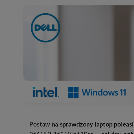
Postaw na
sprawdzony laptop poleas
256M.2 15" Win11Pro – solidny
not