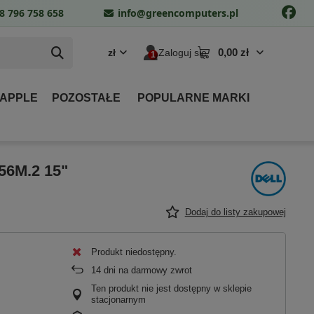
8 796 758 658
info@greencomputers.pl
0,00 zł
zł
Zaloguj się
 APPLE
POZOSTAŁE
POPULARNE MARKI
256M.2 15"
Dodaj do listy zakupowej
Produkt niedostępny
14
dni na darmowy zwrot
Ten produkt nie jest dostępny w sklepie
stacjonarnym