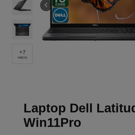
+
7
więcej
Laptop Dell Latit
Win11Pro