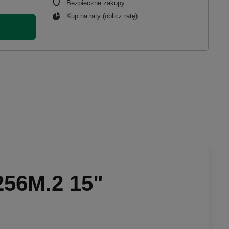
Bezpieczne zakupy
Kup na raty (
oblicz ratę
)
256M.2 15"