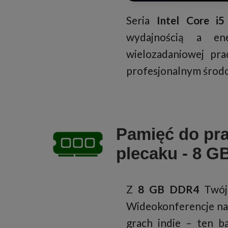
Seria
Intel Core i5
wydajnością a ene
wielozadaniowej pra
profesjonalnym środ
Pamięć do pra
plecaku - 8 G
Z
8 GB DDR4
Twój 
Wideokonferencje na 
grach indie – ten ba