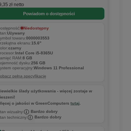
,35 zł netto
Powiadom o dostępności
Niedostępny
ostępność:
tan:
Używany
ymbol towaru:
0000003553
rzekątna ekranu:
15.6"
olor:
czarny
rocesor:
Intel Core i5-8365U
amięć RAM:
8 GB
ojemność dysku:
256 GB
ystem operacyjny:
Windows 11 Professional
obacz pełną specyfikację
iewielkie ślady użytkowania - więcej zostaje w
ieszeni!
ięcej o jakości w GreenComputers
tutaj
.
Bardzo dobry
tan wizualny:
Bardzo dobry
tan techniczny: