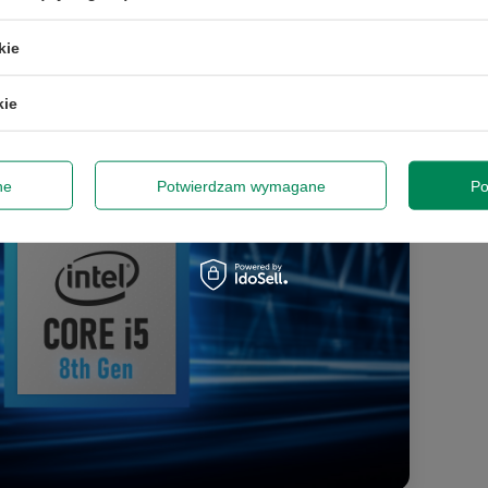
e pamięć podręczną
6 MB
, zapewniając
kie
racę w zastosowaniach biurowych oraz
kie
ne
Potwierdzam wymagane
Po