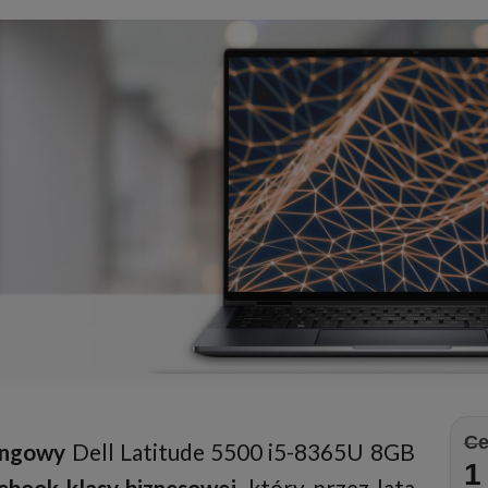
Ce
ingowy
Dell Latitude 5500 i5-8365U 8GB
1
ebook klasy biznesowej
, który przez lata