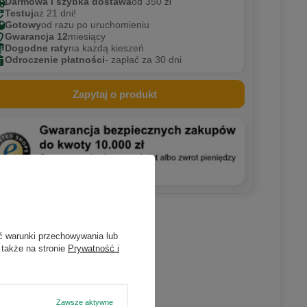
Darmowa i szybka dostawa
od 350 zł
Testuj
aż 21 dni!
Gotowy
od razu po uruchomieniu
Gwarancja 12
miesiący
Dogodne raty
na każdą kieszeń
Odroczenie płatności
- zapłać za 30 dni
Zapytaj o produkt
ć warunki przechowywania lub
 także na stronie
Prywatność i
Zawsze aktywne