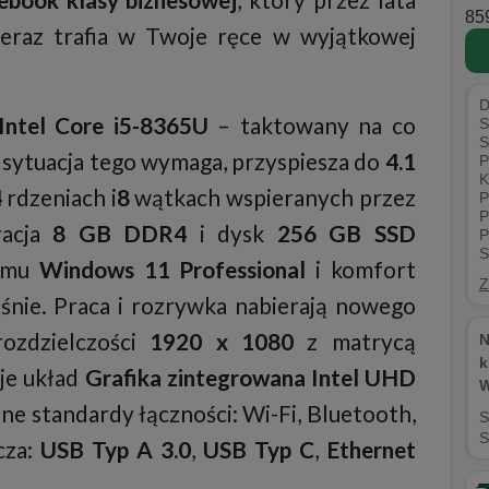
859
teraz trafia w Twoje ręce w wyjątkowej
D
Intel Core i5-8365U
– taktowany na co
S
S
y sytuacja tego wymaga, przyspiesza do
4.1
P
K
4
rdzeniach i
8
wątkach wspieranych przez
P
P
racja
8 GB DDR4
i dysk
256 GB SSD
P
S
temu
Windows 11 Professional
i komfort
Z
eśnie. Praca i rozrywka nabierają nowego
zdzielczości
1920 x 1080
z matrycą
N
k
uje układ
Grafika zintegrowana Intel UHD
W
ne standardy łączności: Wi-Fi, Bluetooth,
S
S
cza:
USB Typ A 3.0
,
USB Typ C
,
Ethernet
.