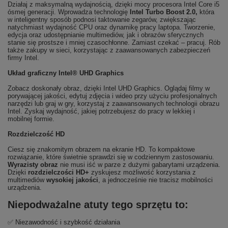
Działaj z maksymalną wydajnością, dzięki mocy procesora Intel Core i5
ósmej generacji. Wprowadza technologię
Intel Turbo Boost 2.0,
która
w inteligentny sposób podnosi taktowanie zegarów, zwiększając
natychmiast wydajność CPU oraz dynamikę pracy laptopa. Tworzenie,
edycja oraz udostępnianie multimediów, jak i obrazów sferycznych
stanie się prostsze i mniej czasochłonne. Zamiast czekać – pracuj. Rób
także zakupy w sieci, korzystając z zaawansowanych zabezpieczeń
firmy Intel.
Układ graficzny Intel® UHD Graphics
Zobacz doskonały obraz, dzięki Intel UHD Graphics. Oglądaj filmy w
porywającej jakości, edytuj zdjęcia i wideo przy użyciu profesjonalnych
narzędzi lub graj w gry, korzystaj z zaawansowanych technologii obrazu
Intel. Zyskaj wydajność, jakiej potrzebujesz do pracy w lekkiej i
mobilnej formie.
Rozdzielczość HD
Ciesz się znakomitym obrazem na ekranie HD. To kompaktowe
rozwiązanie, które świetnie sprawdzi się w codziennym zastosowaniu.
Wyrazisty obraz
nie musi iść w parze z dużymi gabarytami urządzenia.
Dzięki
rozdzielczości HD+
zyskujesz możliwość korzystania z
multimediów
wysokiej jakości
, a jednocześnie nie tracisz mobilności
urządzenia.
Niepodważalne atuty tego sprzętu to:
✅ Niezawodność i szybkość działania