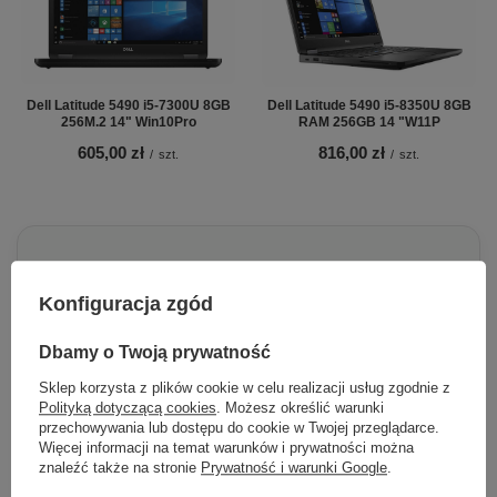
Dell Latitude 5490 i5-7300U 8GB
Dell Latitude 5490 i5-8350U 8GB
256M.2 14" Win10Pro
RAM 256GB 14 "W11P
605,00 zł
816,00 zł
/
szt.
/
szt.
Chcesz się w czymś upewnić lub
Konfiguracja zgód
masz dodatkowe pytanie?
Dbamy o Twoją prywatność
Skorzystaj z naszej pomocy!
Sklep korzysta z plików cookie w celu realizacji usług zgodnie z
+48 796 758 658
Polityką dotyczącą cookies
. Możesz określić warunki
przechowywania lub dostępu do cookie w Twojej przeglądarce.
info@greencomputers.pl
Więcej informacji na temat warunków i prywatności można
znaleźć także na stronie
Prywatność i warunki Google
.
Zapytaj o ten produkt