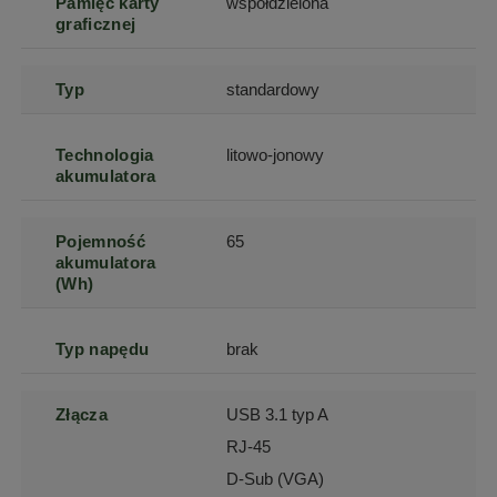
Pamięć karty
współdzielona
graficznej
Typ
standardowy
Technologia
litowo-jonowy
akumulatora
Pojemność
65
akumulatora
(Wh)
Typ napędu
brak
Złącza
USB 3.1 typ A
RJ-45
D-Sub (VGA)