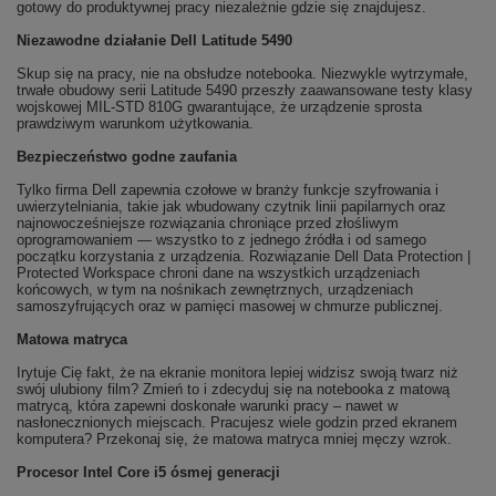
gotowy do produktywnej pracy niezależnie gdzie się znajdujesz.
Niezawodne działanie Dell Latitude 5490
Skup się na pracy, nie na obsłudze notebooka. Niezwykle wytrzymałe,
trwałe obudowy serii Latitude 5490 przeszły zaawansowane testy klasy
wojskowej MIL-STD 810G gwarantujące, że urządzenie sprosta
prawdziwym warunkom użytkowania.
Bezpieczeństwo godne zaufania
Tylko firma Dell zapewnia czołowe w branży funkcje szyfrowania i
uwierzytelniania, takie jak wbudowany czytnik linii papilarnych oraz
najnowocześniejsze rozwiązania chroniące przed złośliwym
oprogramowaniem — wszystko to z jednego źródła i od samego
początku korzystania z urządzenia. Rozwiązanie Dell Data Protection |
Protected Workspace chroni dane na wszystkich urządzeniach
końcowych, w tym na nośnikach zewnętrznych, urządzeniach
samoszyfrujących oraz w pamięci masowej w chmurze publicznej.
Matowa matryca
Irytuje Cię fakt, że na ekranie monitora lepiej widzisz swoją twarz niż
swój ulubiony film? Zmień to i zdecyduj się na notebooka z matową
matrycą, która zapewni doskonałe warunki pracy – nawet w
nasłonecznionych miejscach. Pracujesz wiele godzin przed ekranem
komputera? Przekonaj się, że matowa matryca mniej męczy wzrok.
Procesor Intel Core i5 ósmej generacji