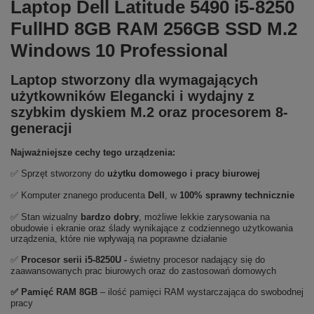
Laptop Dell Latitude 5490 i5-8250
FullHD 8GB RAM 256GB SSD M.2
Windows 10 Professional
Laptop stworzony dla wymagających
użytkowników Elegancki i wydajny z
szybkim dyskiem M.2 oraz procesorem 8-
generacji
Najważniejsze cechy tego urządzenia:
✅ Sprzęt stworzony do
użytku domowego
i
pracy biurowej
✅ Komputer znanego producenta
Dell
, w
100% sprawny technicznie
✅ Stan wizualny
bardzo dobry
, możliwe lekkie zarysowania na
obudowie i ekranie oraz ślady wynikające z codziennego użytkowania
urządzenia, które nie wpływają na poprawne działanie
✅
Procesor serii i5-8250U
-
świetny procesor nadający się do
zaawansowanych prac biurowych oraz do zastosowań domowych
✅
Pami
ęć RAM 8GB
– ilość pamięci RAM wystarczająca do swobodnej
pracy