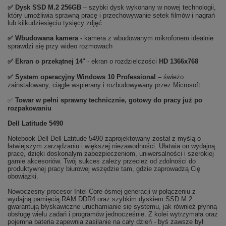
✅
Dysk SSD M.2 256GB
– szybki dysk wykonany w nowej technologii,
który umożliwia sprawną pracę i przechowywanie setek filmów i nagrań
lub kilkudziesięciu tysięcy zdjęć
✅ Wbudowana kamera -
kamera z wbudowanym mikrofonem idealnie
sprawdzi się przy wideo rozmowach
✅ Ekran o przekątnej 14
" - ekran o rozdzielczości
HD 1366x768
✅
System operacyjny Windows 10 Professional
– świeżo
zainstalowany, ciągle wspierany i rozbudowywany przez Microsoft
✅
Towar w pełni sprawny technicznie, gotowy do pracy już po
rozpakowaniu
Dell Latitude 5490
Notebook Dell Dell Latitude 5490 zaprojektowany został z myślą o
łatwiejszym zarządzaniu i większej niezawodności. Ułatwia on wydajną
pracę, dzięki doskonałym zabezpieczeniom, uniwersalności i szerokiej
gamie akcesoriów. Twój sukces zależy przecież od zdolności do
produktywnej pracy biurowej wszędzie tam, gdzie zaprowadzą Cię
obowiązki.
Nowoczesny procesor Intel Core ósmej generacji w połączeniu z
wydajną pamięcią RAM DDR4 oraz szybkim dyskiem SSD M.2
gwarantują błyskawiczne uruchamianie się systemu, jak również płynną
obsługę wielu zadań i programów jednocześnie. Z kolei wytrzymała oraz
pojemna bateria zapewnia zasilanie na cały dzień - byś zawsze był