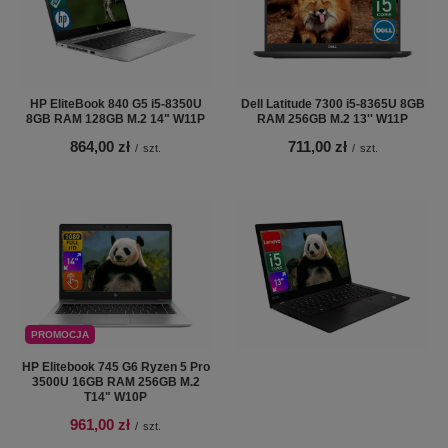
HP EliteBook 840 G5 i5-8350U
Dell Latitude 7300 i5-8365U 8GB
8GB RAM 128GB M.2 14" W11P
RAM 256GB M.2 13'' W11P
864,00 zł
711,00 zł
/
szt.
/
szt.
PROMOCJA
HP Elitebook 745 G6 Ryzen 5 Pro
3500U 16GB RAM 256GB M.2
T14" W10P
961,00 zł
/
szt.