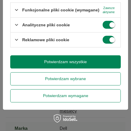
Zawsze
Funkcjonalne pliki cookie (wymagane)
aktywne
Analityczne pliki cookie
Specyfikacja
Reklamowe pliki cookie
Potwierdzam wszystkie
Marka
Dell
Potwierdzam wybrane
Seria
Latitude
Potwierdzam wymagane
Gwarancja
Gwarancja na 12
miesięcy
Marka
Dell