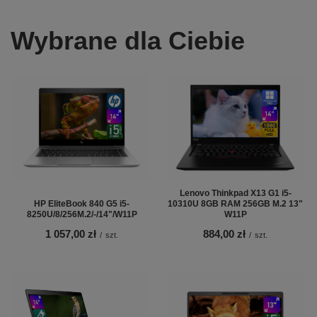
Wybrane dla Ciebie
Lenovo Thinkpad X13 G1 i5-
HP EliteBook 840 G5 i5-
10310U 8GB RAM 256GB M.2 13"
8250U/8/256M.2/-/14"/W11P
W11P
1 057,00 zł
884,00 zł
/
szt.
/
szt.