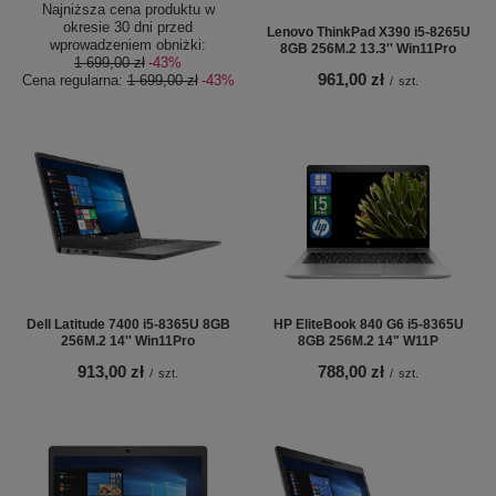
Najniższa cena produktu w
okresie 30 dni przed
Lenovo ThinkPad X390 i5-8265U
wprowadzeniem obniżki:
8GB 256M.2 13.3'' Win11Pro
1 699,00 zł
-43%
961,00 zł
Cena regularna:
1 699,00 zł
-43%
/
szt.
Dell Latitude 7400 i5-8365U 8GB
HP EliteBook 840 G6 i5-8365U
256M.2 14'' Win11Pro
8GB 256M.2 14" W11P
913,00 zł
788,00 zł
/
szt.
/
szt.