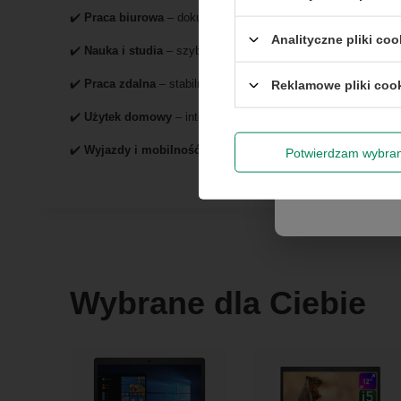
✔️
Praca biurowa
– dokumenty, arkusze, wideokonferencje, apl
Rabat 
Analityczne pliki coo
✔️
Nauka i studia
– szybka, stabilna i wygodna platforma do za
✔️
Praca zdalna
– stabilność i wydajność, na których możesz 
Reklamowe pliki coo
Wyrażam zg
newslettera
✔️
Użytek domowy
– internet, filmy, zakupy, codzienne zadani
✔️
Wyjazdy i mobilność
– kompaktowy, lekki i wytrzymały spr
Potwierdzam wybra
Wybrane dla Ciebie