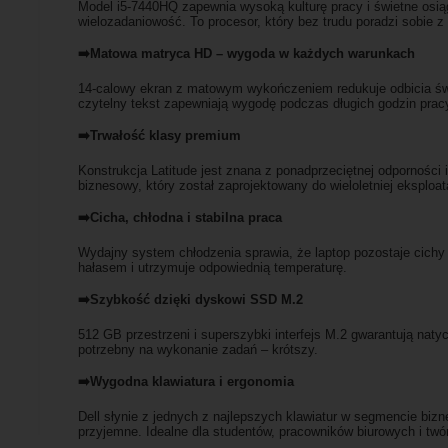
Model i5-7440HQ zapewnia wysoką kulturę pracy i świetne osiąg
wielozadaniowość. To procesor, który bez trudu poradzi sobie 
➡️Matowa matryca HD – wygoda w każdych warunkach
14-calowy ekran z matowym wykończeniem redukuje odbicia świ
czytelny tekst zapewniają wygodę podczas długich godzin prac
➡️Trwałość klasy premium
Konstrukcja Latitude jest znana z ponadprzeciętnej odporności 
biznesowy, który został zaprojektowany do wieloletniej eksploata
➡️Cicha, chłodna i stabilna praca
Wydajny system chłodzenia sprawia, że laptop pozostaje cichy n
hałasem i utrzymuje odpowiednią temperaturę.
➡️Szybkość dzięki dyskowi SSD M.2
512 GB przestrzeni i superszybki interfejs M.2 gwarantują naty
potrzebny na wykonanie zadań – krótszy.
➡️Wygodna klawiatura i ergonomia
Dell słynie z jednych z najlepszych klawiatur w segmencie biz
przyjemne. Idealne dla studentów, pracowników biurowych i twór