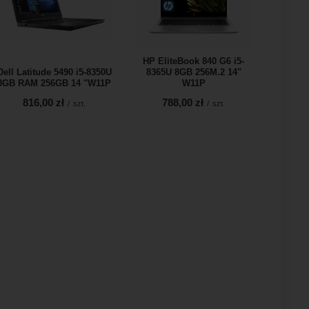
HP EliteBook 840 G6 i5-
Dell Latitude 5490 i5-8350U
8365U 8GB 256M.2 14"
8GB RAM 256GB 14 "W11P
W11P
816,00 zł
788,00 zł
/
szt.
/
szt.