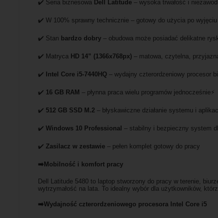
✔️ Seria biznesowa
Dell Latitude
– wysoka trwałość i niezawo
✔️ W 100% sprawny technicznie – gotowy do użycia po wyjęciu
✔️ Stan
bardzo dobry
– obudowa może posiadać delikatne rysk
✔️ Matryca
HD 14” (1366x768px)
– matowa, czytelna, przyjazn
✔️
Intel Core i5-7440HQ
– wydajny czterordzeniowy procesor 
✔️
16 GB RAM
– płynna praca wielu programów jednocześnie⚡
✔️
512 GB SSD M.2
– błyskawiczne działanie systemu i aplikac
✔️
Windows 10 Professional
– stabilny i bezpieczny system 
✔️
Zasilacz w zestawie
– pełen komplet gotowy do pracy
➡️Mobilność i komfort pracy
Dell Latitude 5480 to laptop stworzony do pracy w terenie, bi
wytrzymałość na lata. To idealny wybór dla użytkowników, któ
➡️Wydajność czterordzeniowego procesora Intel Core i5