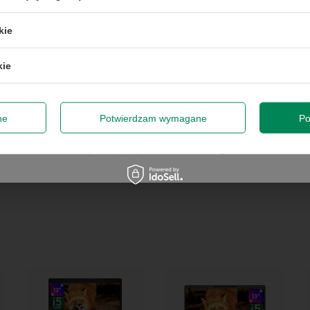
ikacje firmowe
50 zł przy zamówieniach powyżej 300 zł. Oferta jednorazowa, nie łączy się z
kie
promocjami i nie obejmuje zamówień hurtowych.
jęć i projektów
polegać
kie
odę na przetwarzanie danych osobowych (adres e-mail) na potrze
 z informacją handlową. Więcej w
polityce prywatności
.
a
Zap
zęt
ne
Potwierdzam wymagane
Po
Szanujemy Twoją prywatność – żadnego spamu.