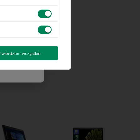
 innymi
by wysyłki
isz się
twierdzam wszystkie