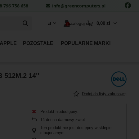
8 796 758 658
info@greencomputers.pl
0,00 zł
zł
Zaloguj się
 APPLE
POZOSTAŁE
POPULARNE MARKI
 512M.2 14''
Dodaj do listy zakupowej
Produkt niedostępny
14
dni na darmowy zwrot
Ten produkt nie jest dostępny w sklepie
stacjonarnym