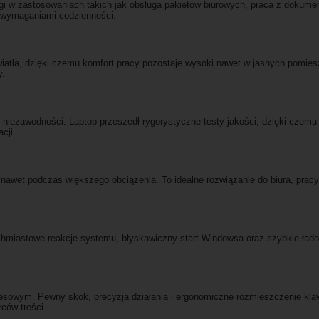
i w zastosowaniach takich jak obsługa pakietów biurowych, praca z dokument
z wymaganiami codzienności.
atła, dzięki czemu komfort pracy pozostaje wysoki nawet w jasnych pomiesz
y.
i niezawodności. Laptop przeszedł rygorystyczne testy jakości, dzięki czemu 
cji.
awet podczas większego obciążenia. To idealne rozwiązanie do biura, pracy z
chmiastowe reakcje systemu, błyskawiczny start Windowsa oraz szybkie ładowa
nesowym. Pewny skok, precyzja działania i ergonomiczne rozmieszczenie klawi
ców treści.