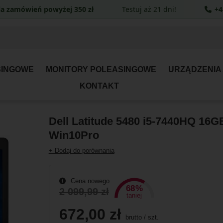
a zamówień powyżej 350 zł
Testuj aż 21 dni!
+4
SINGOWE
MONITORY POLEASINGOWE
URZĄDZENIA
KONTAKT
Dell Latitude 5480 i5-7440HQ 16GB
Win10Pro
+ Dodaj do porównania
Cena nowego
68%
2 099,99 zł
taniej
672,00 zł
brutto
/
szt.