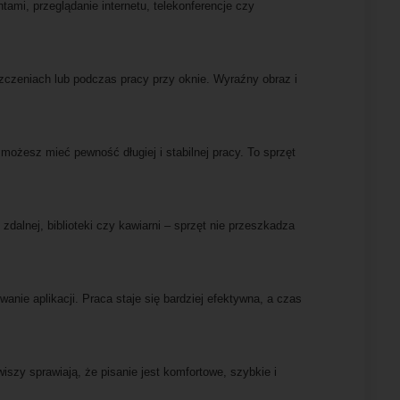
ami, przeglądanie internetu, telekonferencje czy
czeniach lub podczas pracy przy oknie. Wyraźny obraz i
możesz mieć pewność długiej i stabilnej pracy. To sprzęt
dalnej, biblioteki czy kawiarni – sprzęt nie przeszkadza
nie aplikacji. Praca staje się bardziej efektywna, a czas
szy sprawiają, że pisanie jest komfortowe, szybkie i