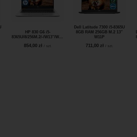
U
Dell Latitude 7300 i5-8365U
HP 830 G6 i5-
8GB RAM 256GB M.2 13''
8365U/8/256M.2/-/W13''/W10P
W11P
854,00 zł
711,00 zł
/
szt.
/
szt.