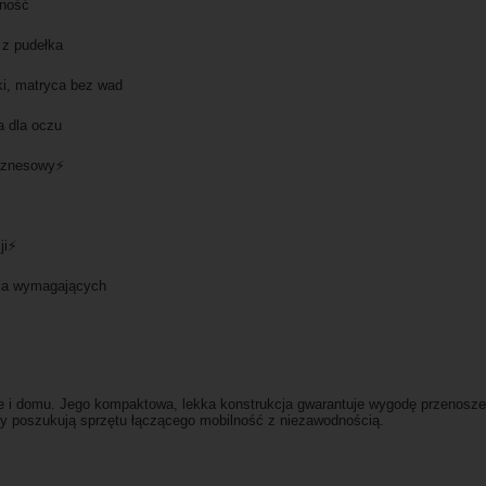
dność
 z pudełka
i, matryca bez wad
a dla oczu
biznesowy⚡
ji⚡
dla wymagających
urze i domu. Jego kompaktowa, lekka konstrukcja gwarantuje wygodę przenosz
rzy poszukują sprzętu łączącego mobilność z niezawodnością.