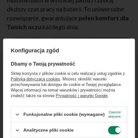
multimediami w wysokiej jakości i zyskaj
dłuższy czas pracy na baterii. To uniwersalne
rozwiązanie, gwarantujące
pełen komfort dla
Twoich oczu
każdego dnia.
Konfiguracja zgód
×
Dołącz do newslettera Green
Dbamy o Twoją prywatność
Computers
Sklep korzysta z plików cookie w celu realizacji usług zgodnie z
Polityką dotyczącą cookies
. Możesz określić warunki
Zgarnij jako pierwszy informacje o zniżkach i
przechowywania lub dostępu do cookie w Twojej przeglądarce.
rabatach w naszym sklepie!
Więcej informacji na temat warunków i prywatności można
znaleźć także na stronie
Prywatność i warunki Google
.
...
lub zadzwoń od razu, aby odebrać
przy zamówieniu telefonicznym
Zawsze
Funkcjonalne pliki cookie (wymagane)
aktywne
50 zł rabatu!
Analityczne pliki cookie
Rabat 50 zł przy zamówieniach powyżej 300 zł. Oferta