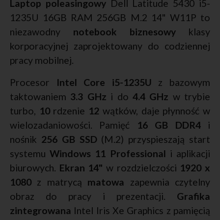
Laptop poleasingowy
Dell Latitude 5430 i5-
1235U 16GB RAM 256GB M.2 14" W11P to
niezawodny
notebook biznesowy
klasy
korporacyjnej zaprojektowany do codziennej
pracy mobilnej.
Procesor
Intel Core i5-1235U
z bazowym
taktowaniem
3.3 GHz
i do
4.4 GHz
w trybie
turbo,
10
rdzenie
12
wątków, daje płynność w
wielozadaniowości. Pamięć
16 GB DDR4
i
nośnik
256 GB SSD
(M.2) przyspieszają start
systemu
Windows 11 Professional
i aplikacji
biurowych.
Ekran 14"
w rozdzielczości
1920 x
1080
z matrycą
matowa
zapewnia czytelny
obraz do pracy i prezentacji.
Grafika
zintegrowana
Intel Iris Xe Graphics z pamięcią