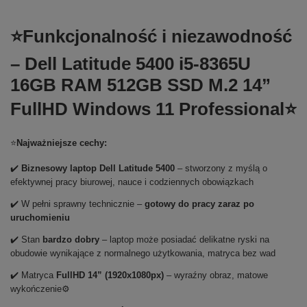
⭐Funkcjonalność i niezawodność
– Dell Latitude 5400 i5-8365U
16GB RAM 512GB SSD M.2 14”
FullHD Windows 11 Professional⭐
⭐
Najważniejsze cechy:
✔️
Biznesowy laptop Dell Latitude 5400
– stworzony z myślą o
efektywnej pracy biurowej, nauce i codziennych obowiązkach
✔️ W pełni sprawny technicznie –
gotowy do pracy zaraz po
uruchomieniu
✔️ Stan
bardzo dobry
– laptop może posiadać delikatne ryski na
obudowie wynikające z normalnego użytkowania, matryca bez wad
✔️ Matryca
FullHD 14” (1920x1080px)
– wyraźny obraz, matowe
wykończenie⚙️