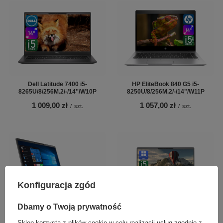
Dell Latitude 7400 i5-
HP EliteBook 840 G5 i5-
8265U/8/256M.2/-/14''/W10P
8250U/8/256M.2/-/14"/W11P
1 009,00 zł
1 057,00 zł
/
szt.
/
szt.
Konfiguracja zgód
Dbamy o Twoją prywatność
Dell Latitude 7400 i5-8365U 8GB
Dell Latitude 7400 i5-8365U 8GB
Sklep korzysta z plików cookie w celu realizacji usług zgodnie z
256M.2 14'' Win11Pro
RAM 256GB M.2 14'' W11P