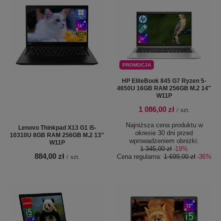
PROMOCJA
HP EliteBook 845 G7 Ryzen 5-
4650U 16GB RAM 256GB M.2 14"
W11P
1 086,00 zł
/
szt.
Najniższa cena produktu w
Lenovo Thinkpad X13 G1 i5-
okresie 30 dni przed
10310U 8GB RAM 256GB M.2 13"
wprowadzeniem obniżki:
W11P
1 345,00 zł
-19%
884,00 zł
Cena regularna:
1 699,00 zł
-36%
/
szt.