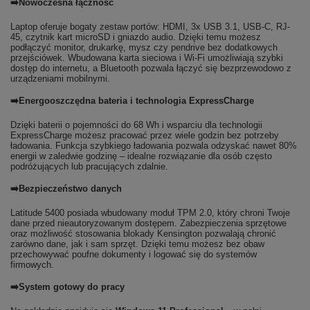
➡️Nowoczesna łączność
Laptop oferuje bogaty zestaw portów: HDMI, 3x USB 3.1, USB-C, RJ-
45, czytnik kart microSD i gniazdo audio. Dzięki temu możesz
podłączyć monitor, drukarkę, mysz czy pendrive bez dodatkowych
przejściówek. Wbudowana karta sieciowa i Wi-Fi umożliwiają szybki
dostęp do internetu, a Bluetooth pozwala łączyć się bezprzewodowo z
urządzeniami mobilnymi.
➡️Energooszczędna bateria i technologia ExpressCharge
Dzięki baterii o pojemności do 68 Wh i wsparciu dla technologii
ExpressCharge możesz pracować przez wiele godzin bez potrzeby
ładowania. Funkcja szybkiego ładowania pozwala odzyskać nawet 80%
energii w zaledwie godzinę – idealne rozwiązanie dla osób często
podróżujących lub pracujących zdalnie.
➡️Bezpieczeństwo danych
Latitude 5400 posiada wbudowany moduł TPM 2.0, który chroni Twoje
dane przed nieautoryzowanym dostępem. Zabezpieczenia sprzętowe
oraz możliwość stosowania blokady Kensington pozwalają chronić
zarówno dane, jak i sam sprzęt. Dzięki temu możesz bez obaw
przechowywać poufne dokumenty i logować się do systemów
firmowych.
➡️System gotowy do pracy