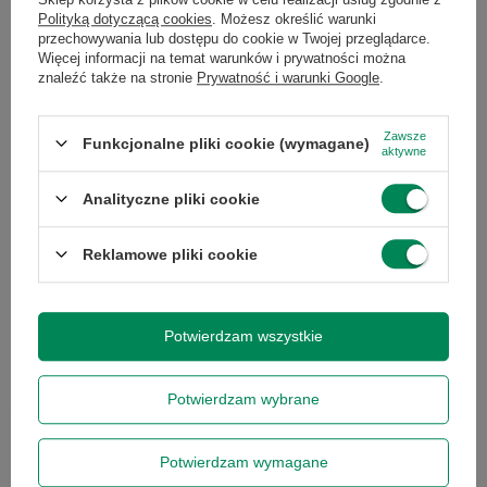
Polityką dotyczącą cookies
. Możesz określić warunki
913,00 zł
913,00 zł
/
szt.
/
szt.
przechowywania lub dostępu do cookie w Twojej przeglądarce.
Więcej informacji na temat warunków i prywatności można
znaleźć także na stronie
Prywatność i warunki Google
.
Zawsze
Funkcjonalne pliki cookie (wymagane)
aktywne
Analityczne pliki cookie
Reklamowe pliki cookie
Dell Latitude 7310 i5-10210U 8GB
RAM 256GB M.2 13'' W11P
1 009,00 zł
/
szt.
Potwierdzam wszystkie
Potwierdzam wybrane
Chcesz się w czymś upewnić lub
Potwierdzam wymagane
masz dodatkowe pytanie?