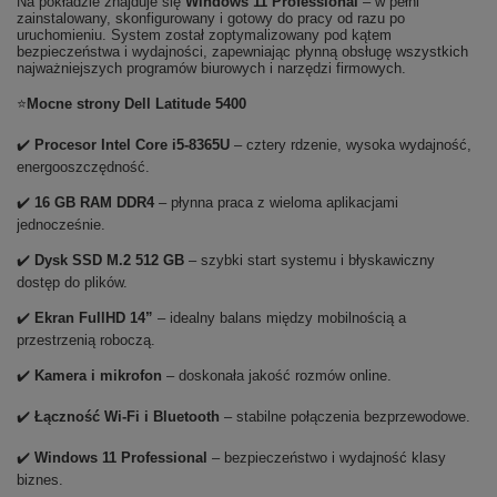
Na pokładzie znajduje się
Windows 11 Professional
– w pełni
zainstalowany, skonfigurowany i gotowy do pracy od razu po
uruchomieniu. System został zoptymalizowany pod kątem
bezpieczeństwa i wydajności, zapewniając płynną obsługę wszystkich
najważniejszych programów biurowych i narzędzi firmowych.
⭐
Mocne strony Dell Latitude 5400
✔️
Procesor Intel Core i5-8365U
– cztery rdzenie, wysoka wydajność,
energooszczędność.
✔️
16 GB RAM DDR4
– płynna praca z wieloma aplikacjami
jednocześnie.
✔️
Dysk SSD M.2 512 GB
– szybki start systemu i błyskawiczny
dostęp do plików.
✔️
Ekran FullHD 14”
– idealny balans między mobilnością a
przestrzenią roboczą.
✔️
Kamera i mikrofon
– doskonała jakość rozmów online.
✔️
Łączność Wi-Fi i Bluetooth
– stabilne połączenia bezprzewodowe.
✔️
Windows 11 Professional
– bezpieczeństwo i wydajność klasy
biznes.