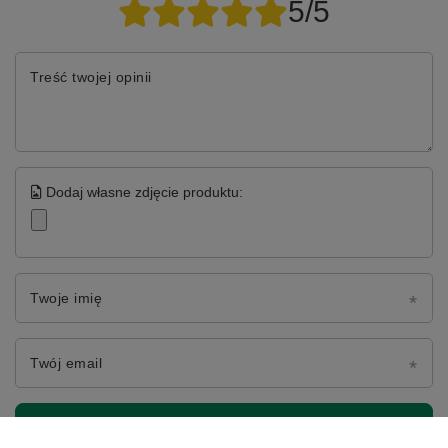
5/5
Treść twojej opinii
Dodaj własne zdjęcie produktu:
Twoje imię
Twój email
Wyślij opinię