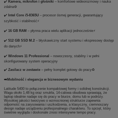
✔️
Kamera, mikrofon i głośniki
– komfortowe wideorozmowy i nauka
zdalna⚙️
✔️
Intel Core i5-8365U
– procesor ósmej generacji, gwarantujący
szybkość i stabilność⚡
✔️
16 GB RAM
– płynna praca wielu aplikacji jednocześnie⚡
✔️
512 GB SSD M.2
– błyskawiczny start systemu i ekspresowy dostęp
do danych⚡
✔️
Windows 11 Professional
– nowoczesny, stabilny i w pełni
skonfigurowany system operacyjny
✔️
Zasilacz w zestawie
– pełny komplet gotowy do pracy♻️
➡️Mobilność i elegancja w biznesowym wydaniu
Latitude 5400 to połączenie kompaktowej formy i solidnej konstrukcji.
Waga około 1,48 kg oraz smukła, 14-calowa obudowa sprawiają, że
laptop idealnie nadaje się do pracy w biurze, domu lub w podróży.
Wysokiej jakości tworzywo o wzmocnionej strukturze zapewnia
odporność na zarysowania i uszkodzenia, a klasyczny, ciemnoszary
design nadaje urządzeniu profesjonalnego charakteru. To sprzęt, który
świetnie wygląda i doskonale znosi intensywne tempo pracy.