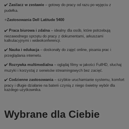
✔️
Zasilacz w zestawie
– gotowy do pracy od razu po wyjęciu z
pudełka.
⭐
Zastosowania Dell Latitude 5400
✔️
Praca biurowa i zdalna
– idealny dla osób, które potrzebują
niezawodnego sprzętu do pracy z dokumentami, arkuszami
kalkulacyjnymi i wideokonferencji.
✔️
Nauka i edukacja
– doskonały do zajęć online, pisania prac i
przeglądania internetu.
✔️
Rozrywka multimedialna
– oglądaj filmy w jakości FullHD, słuchaj
muzyki i korzystaj z serwisów streamingowych bez zacięć.
✔️
Codzienne zastosowania
– szybkie uruchamianie systemu, komfort
pracy i długie działanie na baterii czynią z niego świetny wybór dla
każdego użytkownika.
Wybrane dla Ciebie