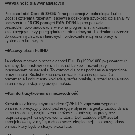
➡️Wydajność dla wymagających
Procesor
Intel Core i5-8365U
ósmej generacji z technologią Turbo
Boost i czterema rdzeniami zapewnia doskonałą szybkość działania. W
połączeniu z
16 GB pamięci RAM DDR4
laptop pozwala
bezproblemowo pracować z wieloma programami, arkuszami
kalkulacyjnymi czy przeglądarkami internetowymi. To idealne narzędzie
do codziennych zadań biurowych, wideokonferencji oraz pracy w
systemach firmowych.
➡️Matowy ekran FullHD
14-calowa matryca o rozdzielczości FullHD (1920x1080 px) gwarantuje
wyraźny, kontrastowy obraz i brak odblasków – nawet przy
intensywnym oświetleniu. To komfort dla oczu podczas wielogodzinnej
pracy i nauki. Realistyczne odwzorowanie kolorów sprawia, że
prezentacje i dokumenty wyglądają profesjonalnie, a przeglądanie stron
internetowych staje się przyjemnością.
➡️Komfort użytkowania i niezawodność
Klawiatura z klasycznym układem QWERTY zapewnia wygodne
pisanie, a precyzyjny touchpad reaguje płynnie na gesty. Laptop działa
cicho i stabilnie, dzięki czemu możesz skupić się na pracy bez
rozpraszających dźwięków wentylatora. Dell Latitude 5400 został
zaprojektowany z myślą o długotrwałej eksploatacji – to sprzęt klasy
biznes, który będzie służyć przez lata.