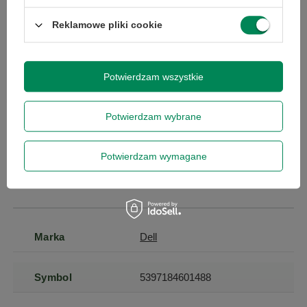
+48 796 758 658
Reklamowe pliki cookie
info@greencomputers.pl
Zapytaj o ten produkt
Potwierdzam wszystkie
Potwierdzam wybrane
Potwierdzam wymagane
Specyfikacja
Marka
Dell
Symbol
5397184601488