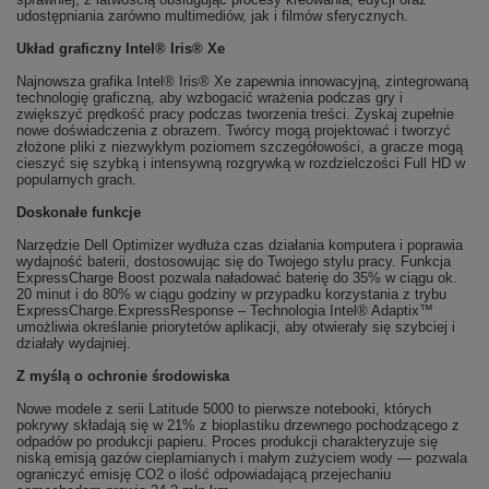
udostępniania zarówno multimediów, jak i filmów sferycznych.
Układ graficzny Intel® Iris® Xe
Najnowsza grafika Intel® Iris® Xe zapewnia innowacyjną, zintegrowaną
technologię graficzną, aby wzbogacić wrażenia podczas gry i
zwiększyć prędkość pracy podczas tworzenia treści. Zyskaj zupełnie
nowe doświadczenia z obrazem. Twórcy mogą projektować i tworzyć
złożone pliki z niezwykłym poziomem szczegółowości, a gracze mogą
cieszyć się szybką i intensywną rozgrywką w rozdzielczości Full HD w
popularnych grach.
Doskonałe funkcje
Narzędzie Dell Optimizer wydłuża czas działania komputera i poprawia
wydajność baterii, dostosowując się do Twojego stylu pracy. Funkcja
ExpressCharge Boost pozwala naładować baterię do 35% w ciągu ok.
20 minut i do 80% w ciągu godziny w przypadku korzystania z trybu
ExpressCharge.ExpressResponse – Technologia Intel® Adaptix™
umożliwia określanie priorytetów aplikacji, aby otwierały się szybciej i
działały wydajniej.
Z myślą o ochronie środowiska
Nowe modele z serii Latitude 5000 to pierwsze notebooki, których
pokrywy składają się w 21% z bioplastiku drzewnego pochodzącego z
odpadów po produkcji papieru. Proces produkcji charakteryzuje się
niską emisją gazów cieplarnianych i małym zużyciem wody — pozwala
ograniczyć emisję CO2 o ilość odpowiadającą przejechaniu