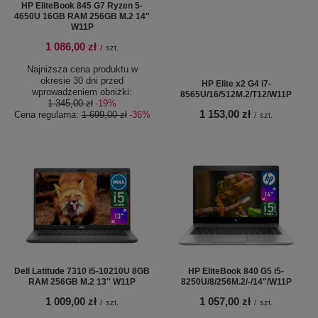
HP EliteBook 845 G7 Ryzen 5-
4650U 16GB RAM 256GB M.2 14"
W11P
1 086,00 zł
/
szt.
Najniższa cena produktu w
okresie 30 dni przed
HP Elite x2 G4 i7-
wprowadzeniem obniżki:
8565U/16/512M.2/T12/W11P
1 345,00 zł
-19%
1 153,00 zł
Cena regularna:
1 699,00 zł
-36%
/
szt.
Dell Latitude 7310 i5-10210U 8GB
HP EliteBook 840 G5 i5-
RAM 256GB M.2 13'' W11P
8250U/8/256M.2/-/14"/W11P
1 009,00 zł
1 057,00 zł
/
szt.
/
szt.