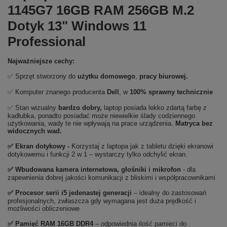
1145G7 16GB RAM 256GB M.2
Dotyk 13" Windows 11
Professional
Najważniejsze cechy:
✅ Sprzęt stworzony do
użytku domowego
,
pracy biurowej.
✅ Komputer znanego producenta
Dell
, w
100% sprawny technicznie
✅ Stan wizualny
bardzo dobry,
laptop posiada lekko zdartą farbę z
kadłubka, ponadto posiadać może niewielkie ślady codziennego
użytkowania, wady te nie wpływają na prace urządzenia.
Matryca bez
widocznych wad.
✅ Ekran dotykowy -
Korzystaj z laptopa jak z tabletu dzięki ekranowi
dotykowemu i funkcji 2 w 1 – wystarczy tylko odchylić ekran.
✅ Wbudowana kamera internetowa, głośniki i mikrofon
- dla
zapewnienia dobrej jakości komunikacji z bliskimi i współpracownikami
✅
Procesor serii i5 jedenastej generacji
– idealny do zastosowań
profesjonalnych, zwłaszcza gdy wymagana jest duża prędkość i
możliwości obliczeniowe
✅
Pami
ęć RAM 16GB DDR4
– odpowiednia ilość pamięci do