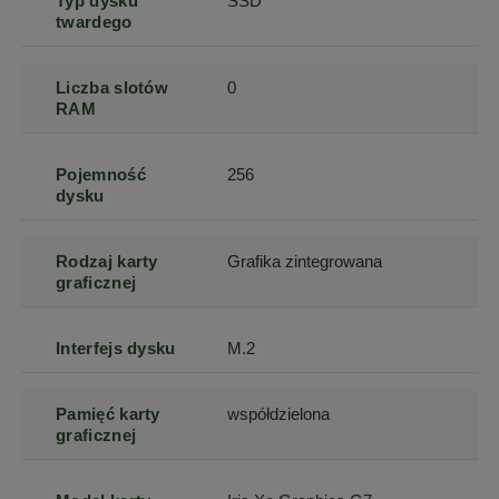
Typ dysku
SSD
twardego
Liczba slotów
0
RAM
Pojemność
256
dysku
Rodzaj karty
Grafika zintegrowana
graficznej
Interfejs dysku
M.2
Pamięć karty
współdzielona
graficznej