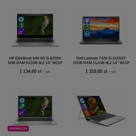
HP EliteBook 840 G5 i5-8250U
Dell Latitude 7420 i5-1145G7
8GB RAM 512GB M.2 14" W11P
16GB RAM 512GB M.2 14" W11P
1 134,00 zł
1 153,00 zł
/
szt.
/
szt.
PROMOCJA