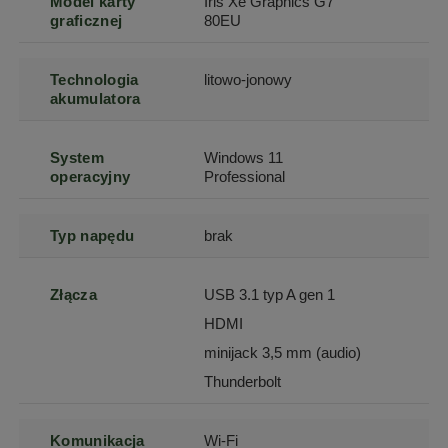
Model karty
Iris Xe Graphics G7
graficznej
80EU
Technologia
litowo-jonowy
akumulatora
System
Windows 11
operacyjny
Professional
Typ napędu
brak
Złącza
USB 3.1 typ A gen 1
HDMI
minijack 3,5 mm (audio)
Thunderbolt
Komunikacja
Wi-Fi