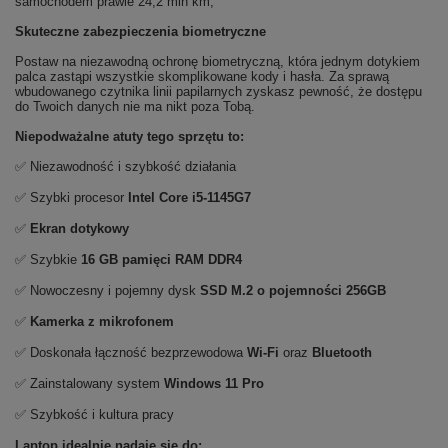
samochodem prawie 24,2 mln km,
Skuteczne zabezpieczenia biometryczne
Postaw na niezawodną ochronę biometryczną, która jednym dotykiem
palca zastąpi wszystkie skomplikowane kody i hasła. Za sprawą
wbudowanego czytnika linii papilarnych zyskasz pewność, że dostępu
do Twoich danych nie ma nikt poza Tobą.
Niepodważalne atuty tego sprzętu to:
✅ Niezawodność i szybkość działania
✅ Szybki procesor
Intel Core i5-1145G7
✅
Ekran dotykowy
✅ Szybkie
16 GB pamięci RAM DDR4
✅ Nowoczesny i pojemny dysk
SSD M.2 o pojemności 256GB
✅
Kamerka z mikrofonem
✅ Doskonała łączność bezprzewodowa
Wi-Fi
oraz
Bluetooth
✅ Zainstalowany system
Windows 11 Pro
✅ Szybkość i kultura pracy
Laptop idealnie nadaje się do: