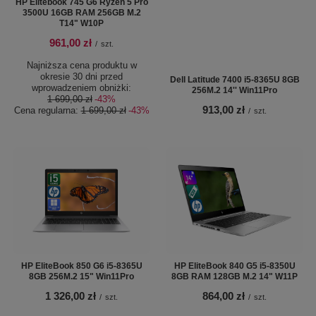
HP Elitebook 745 G6 Ryzen 5 Pro
3500U 16GB RAM 256GB M.2
T14" W10P
961,00 zł
/
szt.
Najniższa cena produktu w
okresie 30 dni przed
Dell Latitude 7400 i5-8365U 8GB
wprowadzeniem obniżki:
256M.2 14'' Win11Pro
1 699,00 zł
-43%
913,00 zł
Cena regularna:
1 699,00 zł
-43%
/
szt.
HP EliteBook 850 G6 i5-8365U
HP EliteBook 840 G5 i5-8350U
8GB 256M.2 15" Win11Pro
8GB RAM 128GB M.2 14" W11P
1 326,00 zł
864,00 zł
/
szt.
/
szt.