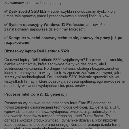
zaawansowanej i swobodnej pracy
✅
Dysk 256GB SSD M.2
– super szybki i nowoczesny dysk, który
umożliwia sprawną pracę i przechowywania sporej ilości plików
✅
System operacyjny Windows 11 Professional
– świeżo
zainstalowany, najnowsze dzieło firmy Microsoft
✅ Komputer w pełni sprawny technicznie, gotowy do pracy już po
rozpakowaniu.
Biznesowy laptop Dell Latitude 5320
Co czyni laptop Dell Latitude 5320 wyjątkowym? Po pierwsze - smukła,
cienka konstrukcja, która zachwyca nie tylko designem, ale i
solidnością wykonania. Po drugie - łatwość obsługi i bezpieczeństwo
klasy korporacyjnej, a wszystko to w zgodzie zarówno z nowymi, jak i
starszymi technologiami. Dell Latitude 5320 świetnie sprawdzi się we
wszystkich firmach, które poszukują sprzętu spełniającego nowoczesne
standardy w kwestii wydajności i bezpieczeństwa.
Procesor Intel Core i5 11. generacji
Postaw na wyjątkowe osiągi procesora Intel Core i5 i podążaj za
nowoczesnymi osiągnięciami technologii cyfrowej. 11. generacja CPU
wprowadziła zupełnie nową wydajność, zwiększając automatycznie
taktowanie zegarów w ramach technologii Intel Turbo Boost. To
oznacza wyższą produktywność i dynamikę działania przy niższym
zapotrzebowaniu procesora na energię. Komputer pracuje dzięki temu
sprawniej, z łatwością obsługując procesy kreowania, edycji oraz