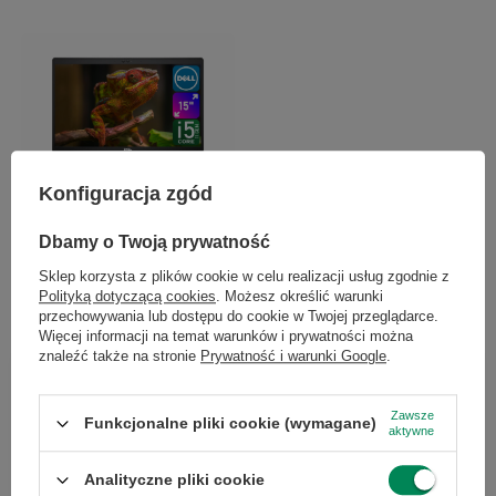
Konfiguracja zgód
Dell Latitude 5520 i5-1145G7 8GB
256M.2 15" Win11Pro
Dbamy o Twoją prywatność
1 345,00 zł
/
szt.
Sklep korzysta z plików cookie w celu realizacji usług zgodnie z
Polityką dotyczącą cookies
. Możesz określić warunki
przechowywania lub dostępu do cookie w Twojej przeglądarce.
Więcej informacji na temat warunków i prywatności można
znaleźć także na stronie
Prywatność i warunki Google
.
Chcesz się w czymś upewnić lub
Zawsze
Funkcjonalne pliki cookie (wymagane)
masz dodatkowe pytanie?
aktywne
Analityczne pliki cookie
Skorzystaj z naszej pomocy!