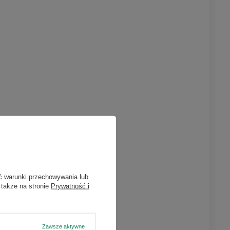
ć warunki przechowywania lub
 także na stronie
Prywatność i
outube)
Zawsze aktywne