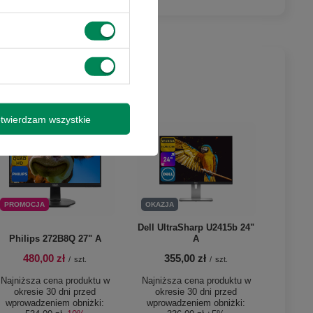
syłki
twierdzam wszystkie
isz się
PROMOCJA
OKAZJA
Dell UltraSharp U2415b 24"
Philips 272B8Q 27" A
A
480,00 zł
355,00 zł
/
szt.
/
szt.
Najniższa cena produktu w
Najniższa cena produktu w
okresie 30 dni przed
okresie 30 dni przed
wprowadzeniem obniżki:
wprowadzeniem obniżki: