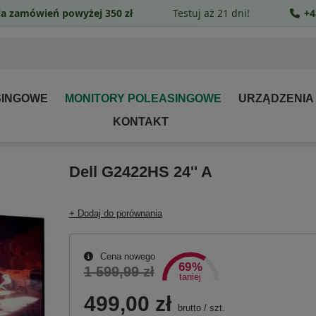
a zamówień powyżej 350 zł
Testuj aż 21 dni!
+4
SINGOWE
MONITORY POLEASINGOWE
URZĄDZENIA
KONTAKT
Dell G2422HS 24'' A
+ Dodaj do porównania
Cena nowego
69%
1 599,99 zł
taniej
499,00 zł
brutto
/
szt.