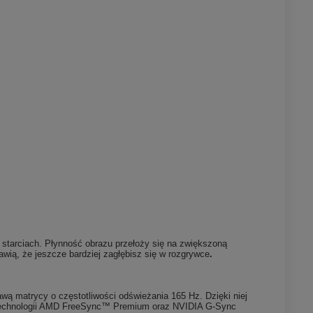
starciach. Płynność obrazu przełoży się na zwiększoną
wią, że jeszcze bardziej zagłębisz się w rozgrywce
.
awą matrycy o częstotliwości odświeżania 165 Hz. Dzięki niej
ż z technologii AMD FreeSync™ Premium oraz NVIDIA G-Sync