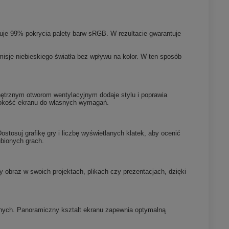
guje 99% pokrycia palety barw sRGB. W rezultacie gwarantuje
isje niebieskiego światła bez wpływu na kolor. W ten sposób
ętrznym otworom wentylacyjnym dodaje stylu i poprawia
ysokość ekranu do własnych wymagań.
stosuj grafikę gry i liczbę wyświetlanych klatek, aby ocenić
ubionych grach.
y obraz w swoich projektach, plikach czy prezentacjach, dzięki
alnych. Panoramiczny kształt ekranu zapewnia optymalną