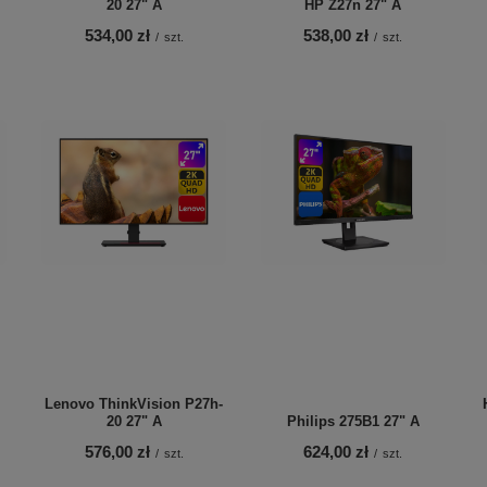
20 27" A
HP Z27n 27" A
534,00 zł
538,00 zł
/
szt.
/
szt.
Lenovo ThinkVision P27h-
20 27" A
Philips 275B1 27" A
576,00 zł
624,00 zł
/
szt.
/
szt.