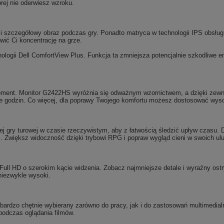
órej nie oderwiesz wzroku.
ty i szczegółowy obraz podczas gry. Ponadto matryca w technologii IPS obsłu
wić Ci koncentrację na grze.
ogii Dell ComfortView Plus. Funkcja ta zmniejsza potencjalnie szkodliwe em
moment. Monitor G2422HS wyróżnia się odważnym wzornictwem, a dzięki zewn
ele godzin. Co więcej, dla poprawy Twojego komfortu możesz dostosować w
j gry turowej w czasie rzeczywistym, aby z łatwością śledzić upływ czasu. Do
ć. Zwiększ widoczność dzięki trybowi RPG i popraw wygląd cieni w swoich ul
Full HD o szerokim kącie widzenia. Zobacz najmniejsze detale i wyraźny ostr
niezwykle wysoki.
st bardzo chętnie wybierany zarówno do pracy, jak i do zastosowań multimedi
 podczas oglądania filmów.