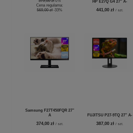
379,00 zł
0%
HP E27Q G4 27'' A-
Cena regularna:
441,00 zł
569,00 zł
-33%
/
szt.
Samsung F27T450FQR 27"
A
FUJITSU P27-9TQ 27" A-
374,00 zł
387,00 zł
/
szt.
/
szt.