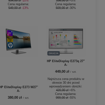
534,00 zł
-10%
336,00 zł
+5%
Cena regularna:
Cena regularna:
549,00 zł
-13%
509,00 zł
-30%
OKAZJA
HP EliteDisplay E273q 27"
A-
449,00 zł
/
szt.
Najniższa cena produktu w
okresie 30 dni przed
wprowadzeniem obniżki:
HP EliteDisplay E273 W27''
420,00 zł
+6%
A-
Cena regularna:
380,00 zł
999,00 zł
-55%
/
szt.