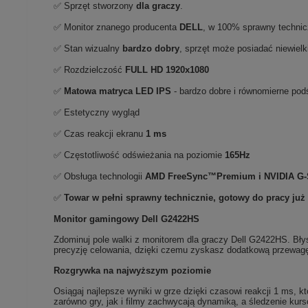
✅ Sprzęt stworzony
dla graczy
.
✅ Monitor znanego producenta
DELL
, w 100% sprawny technic
✅ Stan wizualny
bardzo dobry
, sprzęt może posiadać niewiel
✅ Rozdzielczość
FULL HD
1920x1080
✅
Matowa matryca LED IPS
- bardzo dobre i równomierne pod
✅ Estetyczny wygląd
✅ Czas reakcji ekranu
1 ms
✅ Częstotliwość odświeżania na poziomie
165Hz
✅ Obsługa technologii
AMD FreeSync™Premium i NVIDIA G-
✅
Towar w pełni sprawny technicznie, gotowy do pracy już
Monitor gamingowy Dell G2422HS
Zdominuj pole walki z monitorem dla graczy Dell G2422HS. Bły
precyzję celowania, dzięki czemu zyskasz dodatkową przewagę 
Rozgrywka na najwyższym poziomie
Osiągaj najlepsze wyniki w grze dzięki czasowi reakcji 1 ms, k
zarówno gry, jak i filmy zachwycają dynamiką, a śledzenie ku