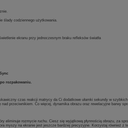
znie.
kie ślady codziennego użytkowania.
świetlenie ekranu przy jednoczesnym braku refleksów światła
Sync
 po rozpakowaniu.
skawiczny czas reakcji matrycy da Ci dodatkowe ułamki sekundy w szybkich 
nad przeciwnikiem. Co więcej, dynamika obrazu oraz rewelacyjne barwy spra
tóry eliminuje rozmycie ruchu. Ciesz się wyjątkową płynnością obrazu, za spr
rsora myszy na ekranie jest jeszcze bardziej precyzyjne. Korzystaj równie