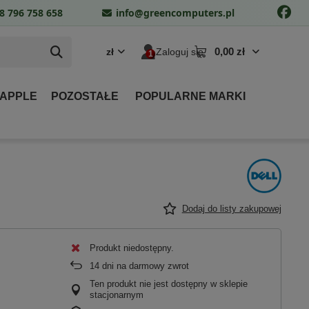
8 796 758 658
info@greencomputers.pl
0,00 zł
zł
Zaloguj się
 APPLE
POZOSTAŁE
POPULARNE MARKI
Dodaj do listy zakupowej
Produkt niedostępny
14
dni na darmowy zwrot
Ten produkt nie jest dostępny w sklepie
stacjonarnym