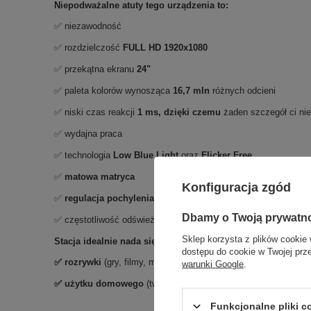
Niepodważalne atuty tego urządzenia to:
✅ niezawodność
✅ rozdzielczość
FULL HD
1920x1080
✅ przekątna ekranu
24"
✅ paleta kolorów wynosząca
16,7 mln
różnych odcieni
✅ niski czas reakcji
1 ms, dzięki czemu
żaden szczegół ci ni
✅ wydajna praca
✅ technologia
Low Blue Light
oraz
Flicker Free
✅
matowa matryca
Konfiguracja zgód
✅
regulacja pochylenia oraz wysokości ekranu
Dbamy o Twoją prywatn
✅ częstotliwość odświeżania
165Hz
Sklep korzysta z plików cookie 
Stacja idealnie nada się do:
dostępu do cookie w Twojej prz
✅
rozrywki
(gry, filmy, muzyka)
warunki Google
.
✅ użytku domowego
(tworzenie i wydruk dokumentów, przeglą
Funkcjonalne pliki 