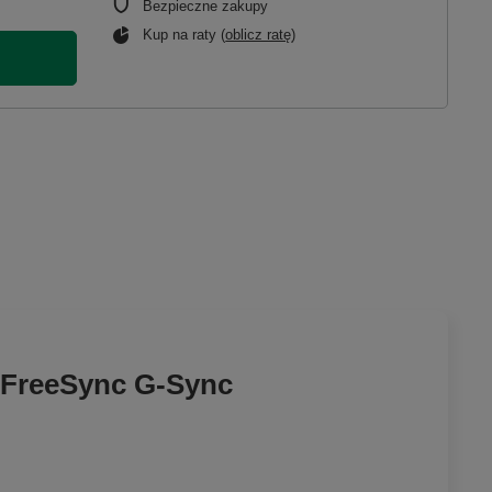
Bezpieczne zakupy
Kup na raty (
oblicz ratę
)
z FreeSync G-Sync