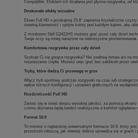
Compatible. Efektem ich działania jest płynna rozgrywka, od kt
Doskonałe efekty wizualne
Ekran Full HD o przekątnej 23,8'' zapewnia krystalicznie czys
świetną klarowność i spójne kolory pod każdym kątem, aby ułat
Z monitorem Dell G2422HS możesz grać przez cały dzień technol
Twoje oczy są mniej narażone na niekorzystne promieniowani
e.
Komfortowa rozgrywka przez cały dzień
Szykuje Ci się gorąca rozgrywka? Nie zwalniaj tempa ani na 
rozpraszanie ciepła. Możesz więc grać bez zakłóceń przez wi
Tryby, które dadzą Ci przewagę w grze
Włącz tryb sportowy podczas rozgrywki na czas lub strategiczne
wpływ różnych konfiguracji i ustawień graficznych na wydajnoś
Rozdzielczość Full HD
Zanurz się w świat obrazu wysokiej jakości, za pomocą ekranu 
czemu doznania będą bardzo realistyczne a komfort oglądania 
Format 16:9
To monitor o najbardziej uniwersalnym formacie 16:9, który je
przestrzeń roboczą, jak również dobrze sprawdza się w grach i