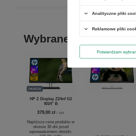
Analityczne pliki coo
Reklamowe pliki coo
Wybrane dla Ciebie
Wyrażam zgo
newslettera
Potwierdzam wybra
OKAZJA
HP Z Display Z24nf G2
W24" B
379,00 zł
/
szt.
Najniższa cena produktu w
okresie 30 dni przed
wprowadzeniem obniżki: