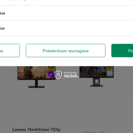
kie
kie
dę na przetwarzanie danych osobowych (adres e-mail) na potrzeby wy
 z informacją handlową. Więcej w
polityce prywatności
.
ne
Potwierdzam wymagane
Po
Zap
Lenovo ThinkVision T27q-