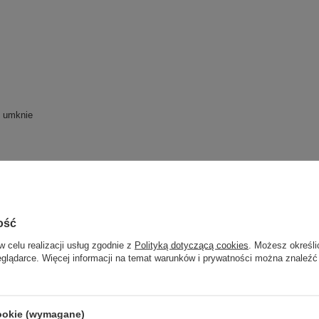
e umknie
ość
w celu realizacji usług zgodnie z
Polityką dotyczącą cookies
. Możesz określi
eglądarce. Więcej informacji na temat warunków i prywatności można znaleźć
danie poczty email, zakupy online, obróbka zdjęć, media społecznościowe, y
cookie (wymagane)