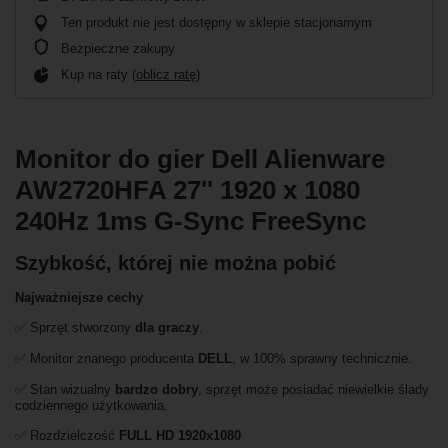
Ten produkt nie jest dostępny w sklepie stacjonarnym
Bezpieczne zakupy
Kup na raty (
oblicz ratę
)
Monitor do gier Dell Alienware
AW2720HFA 27'' 1920 x 1080
240Hz 1ms G-Sync FreeSync
Szybkość, której nie można pobić
Najważniejsze cechy
✅ Sprzęt stworzony
dla graczy
.
✅ Monitor znanego producenta
DELL
, w 100% sprawny technicznie.
✅ Stan wizualny
bardzo dobry
, sprzęt może posiadać niewielkie ślady
codziennego użytkowania.
✅ Rozdzielczość
FULL HD
1920x1080