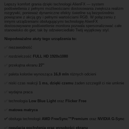
Lepszy komfort grania dzięki technologii AlienFX — system
podświetlenia z pełnymi możliwościami dostosowania zwiększa realizm
rozgrywki, ponieważ dynamiczne efekty świetlne są bezpośrednio
powiązane z akcją gry i pełnymi wartościami RGB. W połączeniu z
innymi urządzeniami obsługującymi technologię AlienFX
dostosowywane podświetlenie monitora pozwala spersonalizować całe
stanowisko do gier, tak by odzwierciedlało Twój wyjątkowy styl.
Niepodważalne atuty tego urządzenia to:
✅ niezawodność
✅ rozdzielczość
FULL HD
1920x1080
✅ przekątna ekranu
27"
✅ paleta kolorów wynosząca
16,8 mln
różnych odcieni
✅ niski czas reakcji
1 ms, dzięki czemu
żaden szczegół ci nie umknie
✅ wydajna praca
✅ technologia
Low Blue Light
oraz
Flicker Free
✅
matowa matryca
✅
obsługa technologii
AMD FreeSync™Premium
oraz
NVIDIA G-Sync
✅
regulacja pochylenia oraz wysokości ekranu