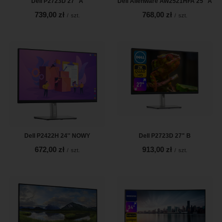
Dell P2723D 27'' A
Dell Alienware AW2521HFA 25'' A
739,00 zł
768,00 zł
/
szt.
/
szt.
Dell P2422H 24'' NOWY
Dell P2723D 27" B
672,00 zł
913,00 zł
/
szt.
/
szt.