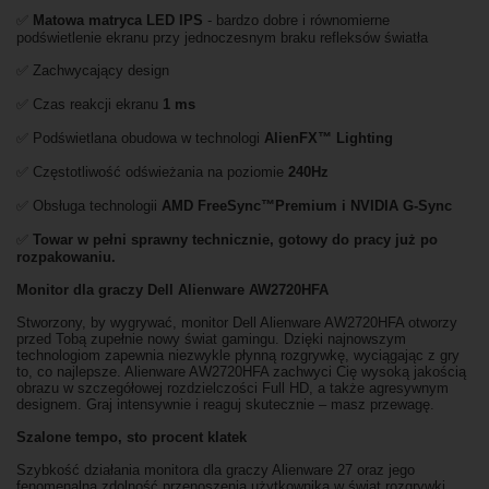
✅
Matowa matryca LED IPS
- bardzo dobre i równomierne
podświetlenie ekranu przy jednoczesnym braku refleksów światła
✅ Zachwycający design
✅ Czas reakcji ekranu
1 ms
✅ Podświetlana obudowa w technologi
AlienFX™ Lighting
✅ Częstotliwość odświeżania na poziomie
240Hz
✅ Obsługa technologii
AMD FreeSync™Premium i NVIDIA G-Sync
✅
Towar w pełni sprawny technicznie, gotowy do pracy już po
rozpakowaniu.
Monitor dla graczy Dell Alienware AW2720HFA
Stworzony, by wygrywać, monitor Dell Alienware AW2720HFA otworzy
przed Tobą zupełnie nowy świat gamingu. Dzięki najnowszym
technologiom zapewnia niezwykle płynną rozgrywkę, wyciągając z gry
to, co najlepsze. Alienware AW2720HFA zachwyci Cię wysoką jakością
obrazu w szczegółowej rozdzielczości Full HD, a także agresywnym
designem. Graj intensywnie i reaguj skutecznie – masz przewagę.
Szalone tempo, sto procent klatek
Szybkość działania monitora dla graczy Alienware 27 oraz jego
fenomenalna zdolność przenoszenia użytkownika w świat rozgrywki