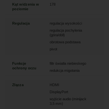
Kąt widzenia w
178
poziomie
Regulacja
regulacja wysokości
regulacja pochylenia
(góra/dół)
obrotowa podstawa
pivot
Funkcje
filtr światła niebieskego
ochrony oczu
redukcja migotania
Złącza
HDMI
DisplayPort
wyjście audio (minijack
3,5 mm)