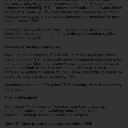
sprawiają, że każdy gracz po prostu musi go mieć. Poznaj to, co
najlepsze w technologii IPS — natywną częstotliwość ładowania klatek
na poziomie nawet 240 Hz, czyli dziesięć razy większą niż w filmach i
dwa razy większą niż w przypadku standardowych monitorów do gier o
częstotliwości 120 Hz.
Co więcej, rzeczywisty czas reakcji na poziomie 1 ms z funkcją
Overdrive całkowicie eliminuje rozmyte obrazy i gwarantuje szybką,
dynamiczną rozgrywkę.
Przewaga z każdej perspektywy
Nowa i szybka technologia IPS do gier umożliwia uzyskanie czasu
reakcji na poziomie 1 ms bez sztucznego rozwiązania zapobiegającego
rozmyciu obrazu, które negatywnie wpływa na jasność, dostosowanie
synchronizacji lub otoczenie w świecie gry. Bez względu na to, czy
patrzysz na monitor na wprost czy pod kątem, wszystkie szczegóły są
doskonale widoczne dzięki technologii IPS
Natomiast pokrycie do 99% palety RGB powoduje, że widzisz szeroką
gamę barw.
Zero zniekształceń
Technologia AMD FreeSync™ synchronizuje kartę graficzną z
monitorem, zapewniając rewelacyjny obraz z płynnie przechodzącymi
klatkami i eliminując ryzyko spowolnienia rozgrywki.
AlienFX - łatwa personalizacja podświetlenia RGB