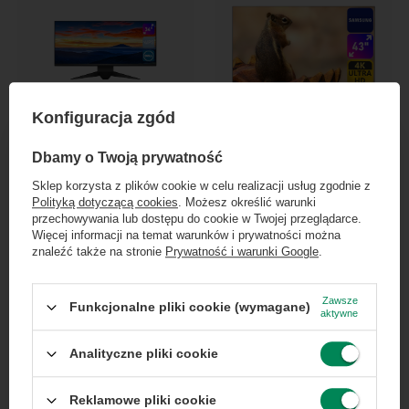
Konfiguracja zgód
Dell Alienware AW3418DW 34'' B
Samsung HG43ET690UE 43" A
×
Dołącz do newslettera Green
Dbamy o Twoją prywatność
1 045,00 zł
768,00 zł
/
szt.
/
szt.
Computers
Sklep korzysta z plików cookie w celu realizacji usług zgodnie z
Polityką dotyczącą cookies
. Możesz określić warunki
Zgarnij jako pierwszy informacje o zniżkach i
przechowywania lub dostępu do cookie w Twojej przeglądarce.
rabatach w naszym sklepie!
Więcej informacji na temat warunków i prywatności można
znaleźć także na stronie
Prywatność i warunki Google
.
...
lub zadzwoń od razu, aby odebrać
przy zamówieniu telefonicznym
Zawsze
Funkcjonalne pliki cookie (wymagane)
aktywne
50 zł rabatu!
Analityczne pliki cookie
Dell Alienware AW2521HFL 25'' A
Rabat 50 zł przy zamówieniach powyżej 300 zł. Oferta
jednorazowa, nie łączy się z innymi promocjami i nie
768,00 zł
/
szt.
obejmuje zamówień hurtowych.
Reklamowe pliki cookie