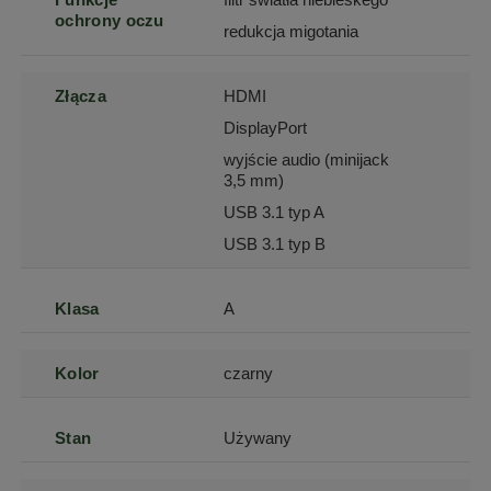
ochrony oczu
redukcja migotania
Złącza
HDMI
DisplayPort
wyjście audio (minijack
3,5 mm)
USB 3.1 typ A
USB 3.1 typ B
Klasa
A
Kolor
czarny
Stan
Używany