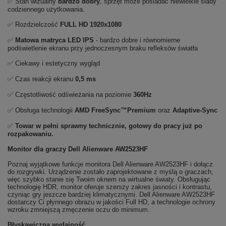
✅ Stan wizualny
bardzo dobry
, sprzęt może posiadać niewielkie ślady
codziennego użytkowania.
✅ Rozdzielczość
FULL HD
1920x1080
✅
Matowa matryca LED IPS
- bardzo dobre i równomierne
podświetlenie ekranu przy jednoczesnym braku refleksów światła
✅ Ciekawy i estetyczny wygląd
✅ Czas reakcji ekranu
0,5 ms
✅ Częstotliwość odświeżania na poziomie
360Hz
✅ Obsługa technologii
AMD FreeSync™Premium
oraz
Adaptive-Sync
✅
Towar w pełni sprawny technicznie, gotowy do pracy już po
rozpakowaniu.
Monitor dla graczy Dell Alienware AW2523HF
Poznaj wyjątkowe funkcje monitora Dell Alienware AW2523HF i dołącz
do rozgrywki. Urządzenie zostało zaprojektowane z myślą o graczach,
więc szybko stanie się Twoim oknem na wirtualne światy. Obsługując
technologię HDR, monitor oferuje szerszy zakres jasności i kontrastu,
czyniąc gry jeszcze bardziej klimatycznymi. Dell Alienware AW2523HF
dostarczy Ci płynnego obrazu w jakości Full HD, a technologie ochrony
wzroku zmniejszą zmęczenie oczu do minimum.
Błyskawiczna wydajność