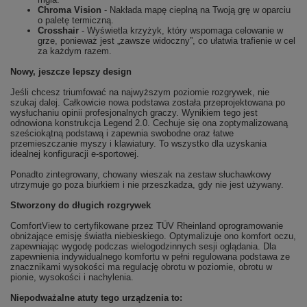
Chroma Vision
- Nakłada mapę cieplną na Twoją grę w oparciu
o paletę termiczną.
Crosshair
- Wyświetla krzyżyk, który wspomaga celowanie w
grze, ponieważ jest „zawsze widoczny”, co ułatwia trafienie w cel
za każdym razem.
Nowy, jeszcze lepszy design
Jeśli chcesz triumfować na najwyższym poziomie rozgrywek, nie
szukaj dalej. Całkowicie nowa podstawa została przeprojektowana po
wysłuchaniu opinii profesjonalnych graczy. Wynikiem tego jest
odnowiona konstrukcja Legend 2.0. Cechuje się ona zoptymalizowaną
sześciokątną podstawą i zapewnia swobodne oraz łatwe
przemieszczanie myszy i klawiatury. To wszystko dla uzyskania
idealnej konfiguracji e-sportowej.
Ponadto zintegrowany, chowany wieszak na zestaw słuchawkowy
utrzymuje go poza biurkiem i nie przeszkadza, gdy nie jest używany.
Stworzony do długich rozgrywek
ComfortView to certyfikowane przez TÜV Rheinland oprogramowanie
obniżające emisję światła niebieskiego. Optymalizuje ono komfort oczu,
zapewniając wygodę podczas wielogodzinnych sesji oglądania. Dla
zapewnienia indywidualnego komfortu w pełni regulowana podstawa ze
znacznikami wysokości ma regulację obrotu w poziomie, obrotu w
pionie, wysokości i nachylenia.
Niepodważalne atuty tego urządzenia to: