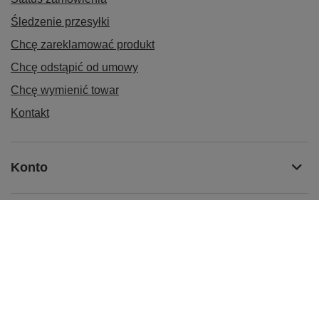
Śledzenie przesyłki
Chcę zareklamować produkt
Chcę odstąpić od umowy
Chcę wymienić towar
Kontakt
Konto
Informacje
Korzyści i usługi