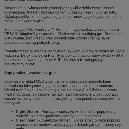
Doświadcz niewiarygodnie płynnej rozgrywki dzięki częstotliwości
odświeżania 360 Hz i błyskawicznemu czasowi reakcji 0,5 ms GtG.
Oglądaj szybko zmieniającą się grafikę z niewiarygodną wyrazistością i
zyskaj przewagę w grze.
Technologia AMD FreeSync™ Premium i wyświetlacz z certyfikatem
VESA® AdaptiveSync pozwolą Ci cieszyć się wydajną grą. Bez efektu
klatkowania, bez przerw oraz krystalicznie czystą grafiką nawet
podczas sekwencji pełnych akcji.
Ponadto masz gwarancję jednolitych, żywych kolorów w szerokim kącie
widzenia. Dzięki panelowi Fast IPS, pokryciu palety barw sRGB w 99%
i obsłudze odtwarzania treści HDR. Oznacza to wciągający,
realistyczny obraz.
Zoptymalizuj wrażenia z gier
Odświeżony układ OSD z centralnie umieszczonym joystickiem
pozwala na łatwą nawigację po ustawieniach i funkcjach monitora.
Wśród tych funkcji znajduje się zupełnie nowa AlienVision — cztery
niestandardowe, sprzętowe nakładki zaprojektowane w celu poprawy
wrażeń wizualnych w czasie rzeczywistym na podstawie rzeczywistej
rozgrywki.
Night Vision
- Pomaga zwiększyć widoczność, poprawiając
ostrość i kontrast podczas ciemnych scen w grach.
Clear Vision
- Zwiększa ostrość i wyrazistość obrazu poprzez
usunięcie elementów zakłócających, takich jak dym, opary czy
mgła.