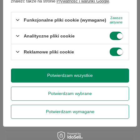
znaleźć także na stronie
Prywatność i warunki Google
.
Marka
Dell
Zawsze
Funkcjonalne pliki cookie (wymagane)
aktywne
Model
AW2523HF
Analityczne pliki cookie
Przekątna
24.5
Reklamowe pliki cookie
ekranu (cale)
Kod producenta
210-BFIM
Potwierdzam wszystkie
Przekątna
62.2
Potwierdzam wybrane
ekranu
Potwierdzam wymagane
Rodzaj
LED
podświetlania