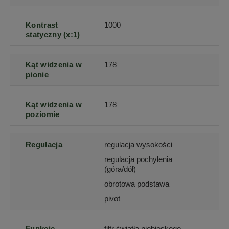
Kontrast
1000
statyczny (x:1)
Kąt widzenia w
178
pionie
Kąt widzenia w
178
poziomie
Regulacja
regulacja wysokości
regulacja pochylenia
(góra/dół)
obrotowa podstawa
pivot
Funkcje
filtr światła niebieskego