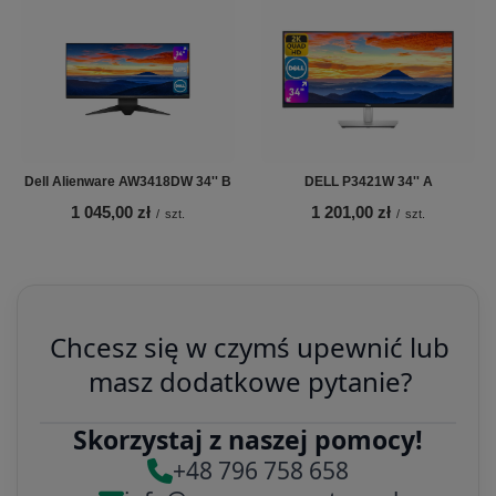
Dell Alienware AW3418DW 34'' B
DELL P3421W 34'' A
1 045,00 zł
1 201,00 zł
/
szt.
/
szt.
Chcesz się w czymś upewnić lub
masz dodatkowe pytanie?
Skorzystaj z naszej pomocy!
+48 796 758 658