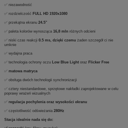
✅ niezawodność
✅ rozdzielczość
FULL HD
1920x1080
✅ przekątna ekranu
24.5"
✅ paleta kolorów wynosząca
16,8 mln
różnych odcieni
✅ niski czas reakcji
0.5 ms, dzięki czemu
żaden szczegół ci nie
umknie
✅ wydajna praca
✅ technologia ochrony oczu
Low Blue Light
oraz
Flicker Free
✅
matowa matryca
✅ obsługa dwóch technologii synchronizacji
✅ cztery niestandardowe, sprzętowe nakładki zaprojektowane w celu
poprawy wrażeń wizualnych
✅
regulacja pochylenia oraz wysokości ekranu
✅ częstotliwość odświeżania
280Hz
Stacja idealnie nada się do: