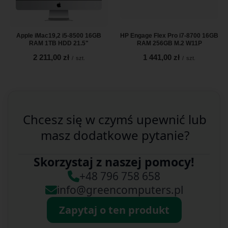
Apple iMac19,2 i5-8500 16GB
HP Engage Flex Pro i7-8700 16GB
RAM 1TB HDD 21.5"
RAM 256GB M.2 W11P
2 211,00 zł
1 441,00 zł
/
szt.
/
szt.
Chcesz się w czymś upewnić lub
masz dodatkowe pytanie?
Skorzystaj z naszej pomocy!
+48 796 758 658
info@greencomputers.pl
Zapytaj o ten produkt