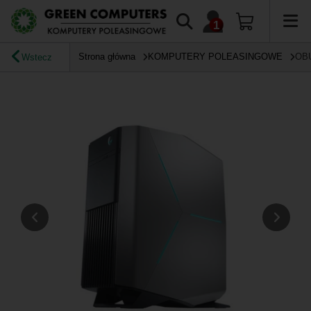
Strona główna
KOMPUTERY POLEASINGOWE
OB
Wstecz