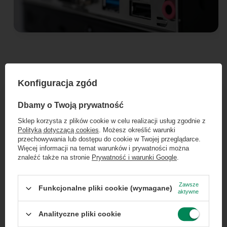
Konfiguracja zgód
×
Dołącz do newslettera Green
Dbamy o Twoją prywatność
Computers
Sklep korzysta z plików cookie w celu realizacji usług zgodnie z
Maksymalna swoboda połączeń -
Polityką dotyczącą cookies
. Możesz określić warunki
Zgarnij jako pierwszy informacje o zniżkach i
przechowywania lub dostępu do cookie w Twojej przeglądarce.
bez zbędnych adapterów
rabatach w naszym sklepie!
Więcej informacji na temat warunków i prywatności można
znaleźć także na stronie
Prywatność i warunki Google
.
...
lub zadzwoń od razu, aby odebrać
Twój
Komputer Alienware Aurora R6
to
przy zamówieniu telefonicznym
Zawsze
Funkcjonalne pliki cookie (wymagane)
kompletne centrum łączności. Zapomnij o
aktywne
50 zł rabatu!
kłopotliwych przejściówkach i inwestowaniu w
Analityczne pliki cookie
dodatkowe huby. Przemyślany zestaw
Rabat 50 zł przy zamówieniach powyżej 300 zł. Oferta