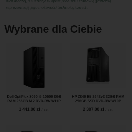
nich inaczej, a ilustracje w opisie produktu stanowią graficzną
reprezentację jego możliwości technologicznych.
Wybrane dla Ciebie
Dell OptiPlex 3090 i5-10500 8GB
HP Z840 E5-2643v3 32GB RAM
RAM 256GB M.2 DVD-RW W11P
256GB SSD DVD-RW W10P
1 441,00 zł
2 307,00 zł
/
szt.
/
szt.