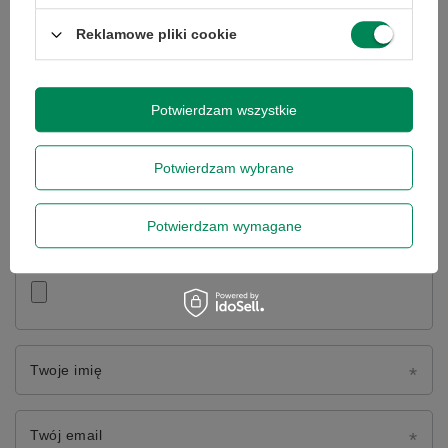
Napisz swoją opinię
Reklamowe pliki cookie
Twoja ocena:
5/5
Potwierdzam wszystkie
Treść twojej opinii
Potwierdzam wybrane
Potwierdzam wymagane
Dodaj własne zdjęcie produktu:
Twoje imię
Twój email