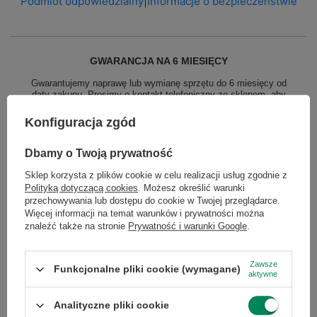
Podmiot odpowiedzialny
|
Informacje o bezpieczeństwie
GWARANCJA NA 6 MIESIĘCY
Gwarantujemy naprawę lub wymianę sprzętu do 6 miesięcy od
daty zakupu. Prosimy o kontakt telefoniczny ze sklepem, aby
określić krótko naturę problemu, a następnie za pośrednictwem
formularza reklamacji, proszę zlecić odbiór
kurierowi lub wybrać
Konfiguracja zgód
paczkomat.
Gwarancja nie obejmuje lampy projektora, tuszy,
tonerów, głowic drukarek - stanowią one części
eksploatacyjne tych urządzeń, zgodnie z warunkami gwarancji
Dbamy o Twoją prywatność
producenta. Gwarancja na baterię laptopa wynosi 3 miesiące -
czas pracy baterii min. 1h.
Sklep korzysta z plików cookie w celu realizacji usług zgodnie z
Polityką dotyczącą cookies
. Możesz określić warunki
przechowywania lub dostępu do cookie w Twojej przeglądarce.
Więcej informacji na temat warunków i prywatności można
Potrzebujesz pomocy? Masz pytania?
znaleźć także na stronie
Prywatność i warunki Google
.
Zadaj pytanie a my odpowiemy niezwłocznie,
Zadaj pytanie
najciekawsze pytania i odpowiedzi publikując
dla innych.
Zawsze
Funkcjonalne pliki cookie (wymagane)
aktywne
Analityczne pliki cookie