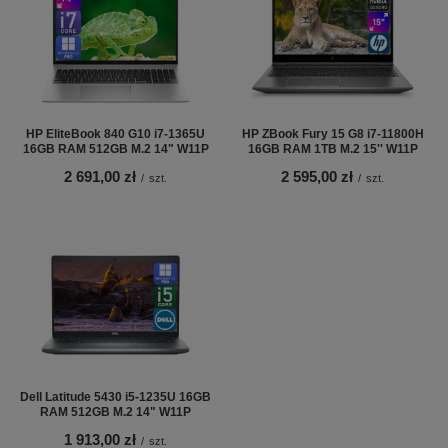
HP EliteBook 840 G10 i7-1365U
HP ZBook Fury 15 G8 i7-11800H
16GB RAM 512GB M.2 14" W11P
16GB RAM 1TB M.2 15'' W11P
2 691,00 zł
2 595,00 zł
/
szt.
/
szt.
Dell Latitude 5430 i5-1235U 16GB
RAM 512GB M.2 14" W11P
1 913,00 zł
/
szt.