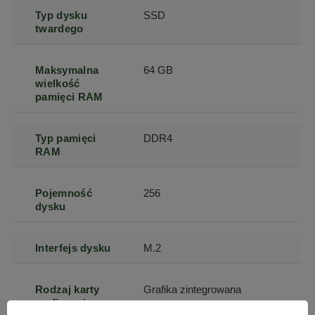
Typ dysku
SSD
twardego
Maksymalna
64 GB
wielkość
pamięci RAM
Typ pamięci
DDR4
RAM
Pojemność
256
dysku
Interfejs dysku
M.2
Rodzaj karty
Grafika zintegrowana
graficznej