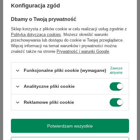
Konfiguracja zgód
System
Windows 10
operacyjny
Professional
Dbamy o Twoją prywatność
Windows 11
Sklep korzysta z plików cookie w celu realizacji usług zgodnie z
Professional
Polityką dotyczącą cookies
. Możesz określić warunki
przechowywania lub dostępu do cookie w Twojej przeglądarce.
Więcej informacji na temat warunków i prywatności można
znaleźć także na stronie
Prywatność i warunki Google
.
Model karty
Intel HD Graphics 530
graficznej
Zawsze
Funkcjonalne pliki cookie (wymagane)
aktywne
Pamięć karty
współdzielona
graficznej
Analityczne pliki cookie
Technologia
litowo-jonowy
Reklamowe pliki cookie
akumulatora
Pojemność
72
Potwierdzam wszystkie
akumulatora
(Wh)