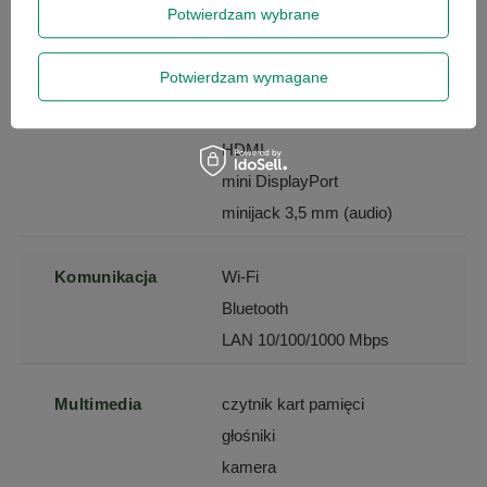
Potwierdzam wybrane
Złącza
USB 3.1 typ A
Potwierdzam wymagane
RJ-45
USB 3.1 typ C
HDMI
mini DisplayPort
minijack 3,5 mm (audio)
Komunikacja
Wi-Fi
Bluetooth
LAN 10/100/1000 Mbps
Multimedia
czytnik kart pamięci
głośniki
kamera