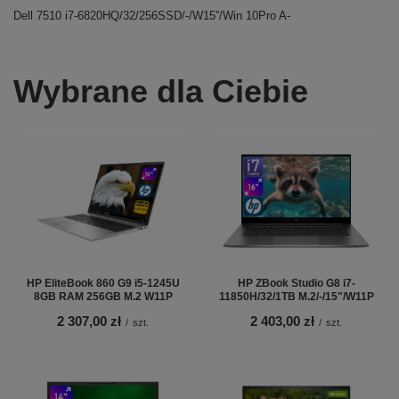
Dell 7510 i7-6820HQ/32/256SSD/-/W15''/Win 10Pro A-
Wybrane dla Ciebie
HP EliteBook 860 G9 i5-1245U
HP ZBook Studio G8 i7-
8GB RAM 256GB M.2 W11P
11850H/32/1TB M.2/-/15"/W11P
2 307,00 zł
2 403,00 zł
/
szt.
/
szt.