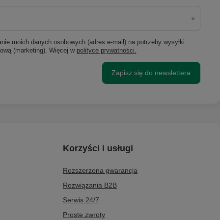
ie moich danych osobowych (adres e-mail) na potrzeby wysyłki
lową (marketing). Więcej w
polityce prywatności.
Zapisz się do newslettera
Korzyści i usługi
Rozszerzona gwarancja
Rozwiązania B2B
Serwis 24/7
Proste zwroty