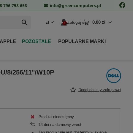
8 796 758 658
info@greencomputers.pl
0,00 zł
zł
Zaloguj się
 APPLE
POZOSTAŁE
POPULARNE MARKI
U/8/256/11''/W10P
Dodaj do listy zakupowej
Produkt niedostępny
14
dni na darmowy zwrot
Ten produkt nie jest dostępny w sklepie