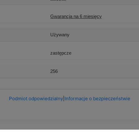
Gwarancja na 6 miesięcy
Używany
zastępcze
256
Podmiot odpowiedzialny
|
Informacje o bezpieczeństwie