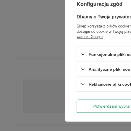
Konfiguracja zgód
Dbamy o Twoją prywatn
Gwarantujem
telefoniczny ze 
Sklep korzysta z plików cookie 
reklamacji, p
dostępu do cookie w Twojej prz
projektora, tus
warunki Google
.
zgodnie z war
Funkcjonalne pliki 
Analityczne pliki coo
Reklamowe pliki coo
Potr
Zadaj pytanie a my od
Potwierdzam wybra