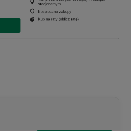
stacjonarnym
Bezpieczne zakupy
Kup na raty (
oblicz ratę
)