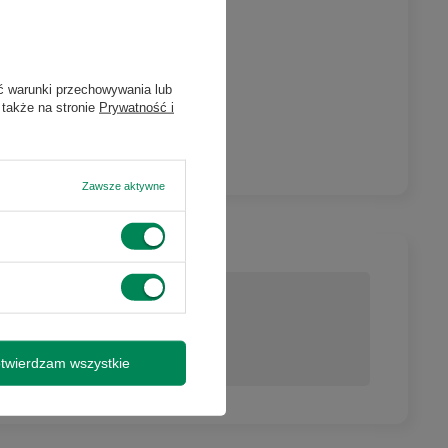
my o kontakt
ictwem formularza
ć warunki przechowywania lub
ejmuje lampy
 także na stronie
Prywatność i
e tych urządzeń,
i 3 miesiące -
Zawsze aktywne
nie
twierdzam wszystkie