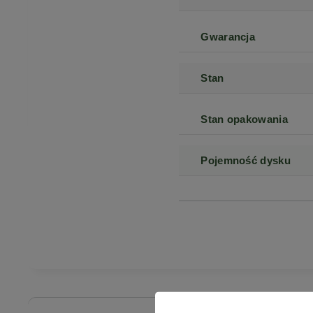
Gwarancja
Stan
Stan opakowania
Pojemność dysku