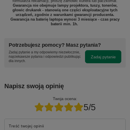
formularza reklamacji, proszę
zamówić kuriera lub paczkomat.
Gwarancja nie obejmuje lampy projektora, tuszy, tonerów,
głowic drukarek - stanowią one części eksploatacyjne tych
urządzeń, zgodnie z warunkami gwarancji producenta.
Gwarancja na baterię laptopa wynosi 3 miesiące - czas pracy
baterii min. 1h.
Potrzebujesz pomocy? Masz pytania?
Zadaj pytanie a my odpowiemy niezwłocznie,
Zadaj pytanie
najciekawsze pytania i odpowiedzi publikując
dla innych.
Napisz swoją opinię
Twoja ocena:
5/5
Treść twojej opinii