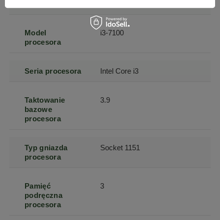
Model
Dell Optiplex 7050
Szanujemy Twoją prywatność – żadnego spamu.
Model
i3-7100
procesora
Seria procesora
Intel Core i3
Taktowanie
3.9
bazowe
procesora
Typ gniazda
Socket 1151
procesora
Pamięć
3
podręczna
procesora