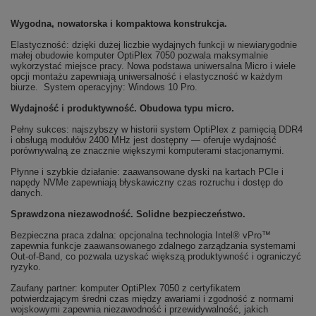
Wygodna, nowatorska i kompaktowa konstrukcja.
Elastyczność: dzięki dużej liczbie wydajnych funkcji w niewiarygodnie
małej obudowie komputer OptiPlex 7050 pozwala maksymalnie
wykorzystać miejsce pracy. Nowa podstawa uniwersalna Micro i wiele
opcji montażu zapewniają uniwersalność i elastyczność w każdym
biurze. System operacyjny: Windows 10 Pro.
Wydajność i produktywność. Obudowa typu micro.
Pełny sukces: najszybszy w historii system OptiPlex z pamięcią DDR4
i obsługą modułów 2400 MHz jest dostępny — oferuje wydajność
porównywalną ze znacznie większymi komputerami stacjonarnymi.
Płynne i szybkie działanie: zaawansowane dyski na kartach PCIe i
napędy NVMe zapewniają błyskawiczny czas rozruchu i dostęp do
danych.
Sprawdzona niezawodność. Solidne bezpieczeństwo.
Bezpieczna praca zdalna: opcjonalna technologia Intel® vPro™
zapewnia funkcje zaawansowanego zdalnego zarządzania systemami
Out-of-Band, co pozwala uzyskać większą produktywność i ograniczyć
ryzyko.
Zaufany partner: komputer OptiPlex 7050 z certyfikatem
potwierdzającym średni czas między awariami i zgodność z normami
wojskowymi zapewnia niezawodność i przewidywalność, jakich