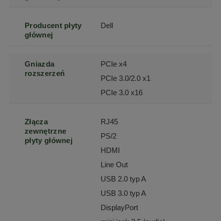
Producent płyty
Dell
głównej
Gniazda
PCIe x4
rozszerzeń
PCIe 3.0/2.0 x1
PCIe 3.0 x16
Złącza
RJ45
zewnętrzne
PS/2
płyty głównej
HDMI
Line Out
USB 2.0 typ A
USB 3.0 typ A
DisplayPort