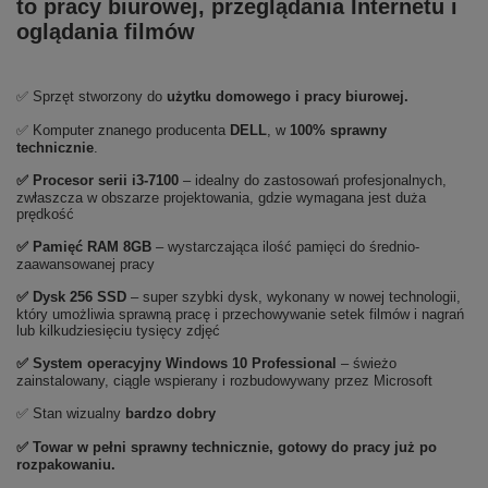
to pracy biurowej, przeglądania Internetu i
oglądania filmów
✅ Sprzęt stworzony do
użytku domowego
i
pracy biurowej.
✅ Komputer znanego producenta
DELL
, w
100% sprawny
technicznie
.
✅
Procesor serii i3-7100
– idealny do zastosowań profesjonalnych,
zwłaszcza w obszarze projektowania, gdzie wymagana jest duża
prędkość
✅
Pami
ęć RAM 8GB
– wystarczająca ilość pamięci do średnio-
zaawansowanej pracy
✅
Dysk 256 SSD
– super szybki dysk, wykonany w nowej technologii,
który umożliwia sprawną pracę i przechowywanie setek filmów i nagrań
lub kilkudziesięciu tysięcy zdjęć
✅
System operacyjny Windows 10 Professional
– świeżo
zainstalowany, ciągle wspierany i rozbudowywany przez Microsoft
✅ Stan wizualny
bardzo
dobry
✅ Towar w pełni sprawny technicznie, gotowy do pracy już po
rozpakowaniu.