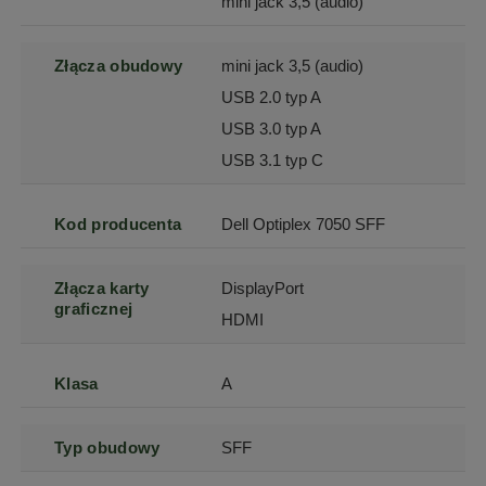
mini jack 3,5 (audio)
Złącza obudowy
mini jack 3,5 (audio)
USB 2.0 typ A
USB 3.0 typ A
USB 3.1 typ C
Kod producenta
Dell Optiplex 7050 SFF
Złącza karty
DisplayPort
graficznej
HDMI
Klasa
A
Typ obudowy
SFF