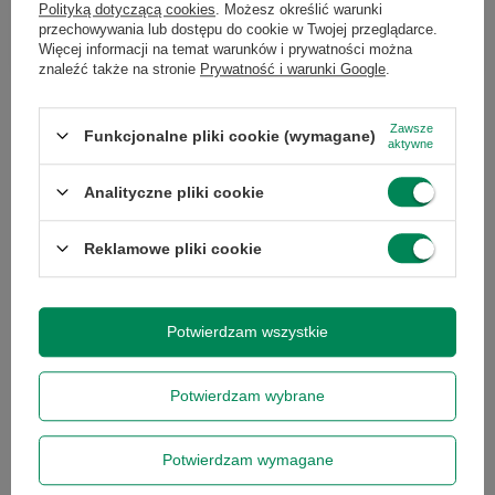
Zapytaj o ten produkt
Polityką dotyczącą cookies
. Możesz określić warunki
Computers
przechowywania lub dostępu do cookie w Twojej przeglądarce.
Więcej informacji na temat warunków i prywatności można
Zgarnij jako pierwszy informacje o zniżkach i
znaleźć także na stronie
Prywatność i warunki Google
.
rabatach w naszym sklepie!
Zawsze
Funkcjonalne pliki cookie (wymagane)
...
lub zadzwoń od razu, aby odebrać
aktywne
Specyfikacja
przy zamówieniu telefonicznym
50 zł rabatu!
Analityczne pliki cookie
Rabat 50 zł przy zamówieniach powyżej 300 zł. Oferta
Reklamowe pliki cookie
jednorazowa, nie łączy się z innymi promocjami i nie
obejmuje zamówień hurtowych.
Marka
Dell
Wyrażam zgodę na przetwarzanie danych osobowych
Potwierdzam wszystkie
na potrzeby newslettera. Więcej w
polityce
Gwarancja
Gwarancja na 12
prywatności
.
miesięcy
Potwierdzam wybrane
Marka
Dell
Potwierdzam wymagane
Zapisz się