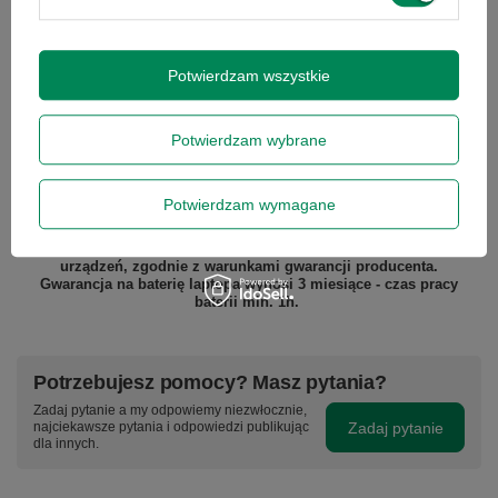
Podmiot odpowiedzialny
|
Informacje o bezpieczeństwie
Potwierdzam wszystkie
GWARANCJA NA 12 MIESIĘCY
Potwierdzam wybrane
Gwarantujemy naprawę lub wymianę sprzętu do 12 miesięcy od
daty zakupu. Prosimy o kontakt telefoniczny ze sklepem, aby
określić krótko naturę problemu, a następnie za pośrednictwem
Potwierdzam wymagane
formularza reklamacji, proszę
zamówić kuriera lub paczkomat.
Gwarancja nie obejmuje lampy projektora, tuszy, tonerów,
głowic drukarek - stanowią one części eksploatacyjne tych
urządzeń, zgodnie z warunkami gwarancji producenta.
Gwarancja na baterię laptopa wynosi 3 miesiące - czas pracy
baterii min. 1h.
Potrzebujesz pomocy? Masz pytania?
Zadaj pytanie a my odpowiemy niezwłocznie,
Zadaj pytanie
najciekawsze pytania i odpowiedzi publikując
dla innych.