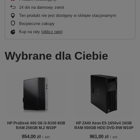
14
dni na darmowy zwrot
Ten produkt nie jest dostępny w sklepie stacjonarnym
Bezpieczne zakupy
Kup na raty (
oblicz ratę
)
Wybrane dla Ciebie
HP ProDesk 400 G6 i3-9100 8GB
HP Z440 Xeon E5-1650v4 16GB
RAM 256GB M.2 W10P
RAM 500GB HDD DVD-RW W10P
854,00 zł
961,00 zł
/
szt.
/
szt.