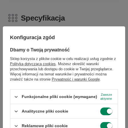
Specyfikacja
Konfiguracja zgód
Marka
Dell
Dbamy o Twoją prywatność
Sklep korzysta z plików cookie w celu realizacji usług zgodnie z
Polityką dotyczącą cookies
. Możesz określić warunki
Gwarancja
Gwarancja na 12
przechowywania lub dostępu do cookie w Twojej przeglądarce.
miesięcy
Więcej informacji na temat warunków i prywatności można
znaleźć także na stronie
Prywatność i warunki Google
.
Stan
Używany
Zawsze
Funkcjonalne pliki cookie (wymagane)
aktywne
Stan
zastępcze
opakowania
Analityczne pliki cookie
Reklamowe pliki cookie