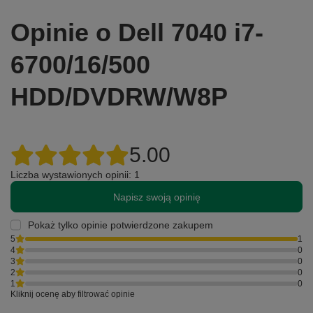
Opinie o Dell 7040 i7-
6700/16/500
HDD/DVDRW/W8P
5.00
Liczba wystawionych opinii: 1
Napisz swoją opinię
Pokaż tylko opinie potwierdzone zakupem
5
1
4
0
3
0
2
0
1
0
Kliknij ocenę aby filtrować opinie