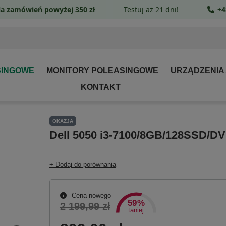
a zamówień powyżej 350 zł
Testuj aż 21 dni!
+4
SINGOWE
MONITORY POLEASINGOWE
URZĄDZENIA
KONTAKT
OKAZJA
Dell 5050 i3-7100/8GB/128SSD/D
+ Dodaj do porównania
Cena nowego
59%
2 199,99 zł
taniej