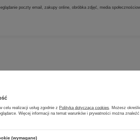
eglądanie poczty email, zakupy online, obróbka zdjęć, media społecznościo
ość
w celu realizacji usług zgodnie z
Polityką dotyczącą cookies
. Możesz określi
eglądarce. Więcej informacji na temat warunków i prywatności można znaleźć
cookie (wymagane)