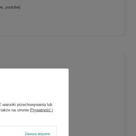
we, youtube)
ć warunki przechowywania lub
 także na stronie
Prywatność i
Zawsze aktywne