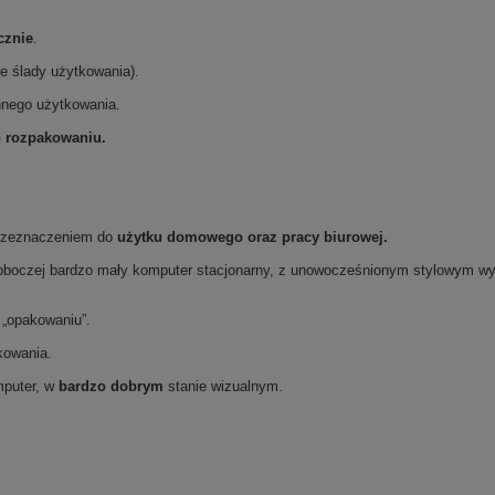
cznie
.
e ślady użytkowania).
ennego użytkowania.
o rozpakowaniu.
przeznaczeniem do
użytku domowego oraz
pracy biurowej.
 roboczej bardzo mały komputer stacjonarny, z unowocześnionym stylowym w
 „opakowaniu”.
kowania.
mputer, w
bardzo dobrym
stanie wizualnym.