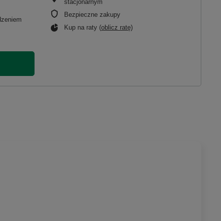
stacjonarnym
Bezpieczne zakupy
adzeniem
Kup na raty (
oblicz ratę
)