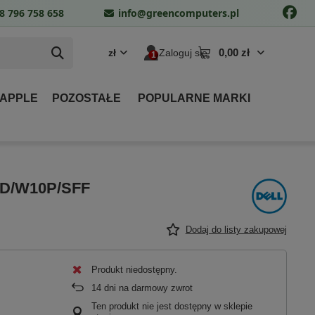
8 796 758 658
info@greencomputers.pl
0,00 zł
zł
Zaloguj się
 APPLE
POZOSTAŁE
POPULARNE MARKI
VD/W10P/SFF
Dodaj do listy zakupowej
Produkt niedostępny
14
dni na darmowy zwrot
Ten produkt nie jest dostępny w sklepie