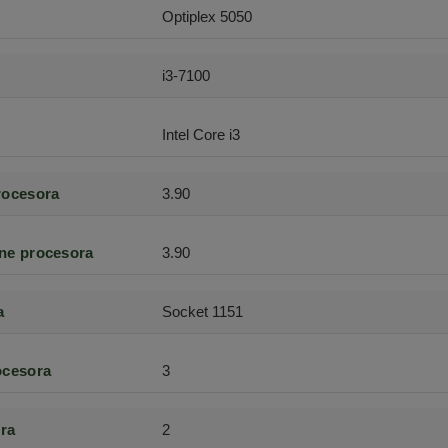
Optiplex 5050
i3-7100
Intel Core i3
rocesora
3.90
ne procesora
3.90
a
Socket 1151
ocesora
3
ra
2