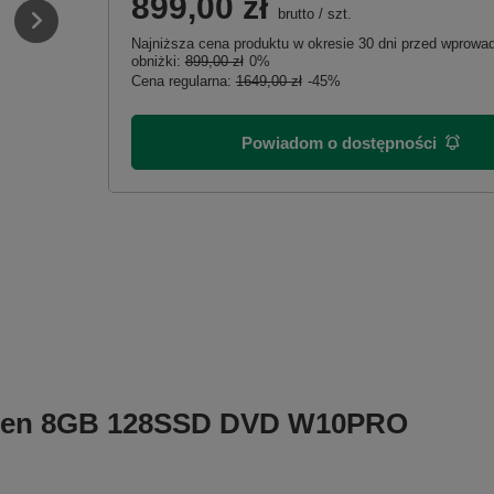
899,00 zł
brutto
/
szt.
Najniższa cena produktu w okresie 30 dni przed wprow
obniżki:
899,00 zł
0%
Cena regularna:
1649,00 zł
-45%
Powiadom o dostępności
 7gen 8GB 128SSD DVD W10PRO