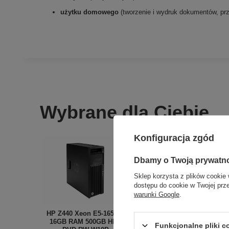
użytku domowego
(tworzenie i wydruk dokumentów, prz
Wybrane dla Ciebie
Konfiguracja zgód
Dbamy o Twoją prywatn
Sklep korzysta z plików cookie 
dostępu do cookie w Twojej prz
warunki Google
.
HP Z440 Xeon E5-1650v4
16GB RAM 500GB HDD
Funkcjonalne pliki 