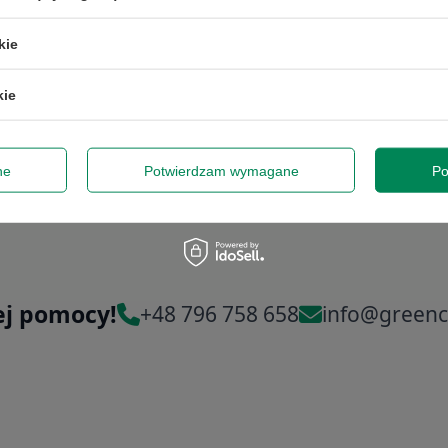
kie
kie
ne
Potwierdzam wymagane
Po
ej pomocy!
+48 796 758 658
info@greenc