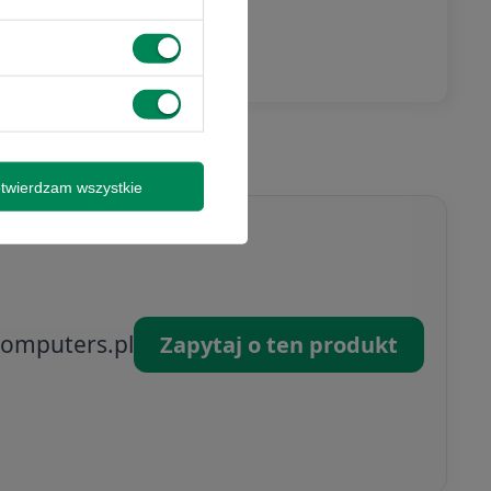
twierdzam wszystkie
omputers.pl
Zapytaj o ten produkt