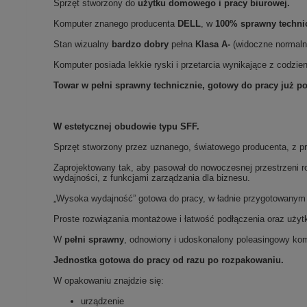
Sprzęt stworzony do
użytku domowego
i
pracy biurowej.
Komputer znanego producenta
DELL
, w
100% sprawny techni
Stan wizualny
bardzo dobry
pełna
Klasa
A-
(widoczne normaln
Komputer posiada lekkie ryski i przetarcia wynikające z codzi
Towar w pełni sprawny technicznie, gotowy do pracy już p
W estetycznej obudowie typu SFF.
Sprzęt stworzony przez uznanego, światowego producenta, z 
Zaprojektowany tak, aby pasował do nowoczesnej przestrzeni
wydajności, z funkcjami zarządzania dla biznesu.
„Wysoka wydajność” gotowa do pracy, w ładnie przygotowanym
Proste rozwiązania montażowe i łatwość podłączenia oraz użyt
W
pełni sprawny
, odnowiony i udoskonalony poleasingowy ko
Jednostka gotowa do pracy od razu po rozpakowaniu.
W opakowaniu znajdzie się:
urządzenie