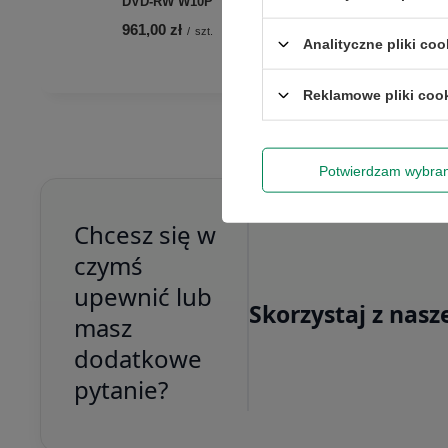
DVD-RW W10P
961,00 zł
/
szt.
Analityczne pliki coo
Reklamowe pliki coo
Potwierdzam wybra
Chcesz się w
czymś
upewnić lub
Skorzystaj z nasz
masz
dodatkowe
pytanie?